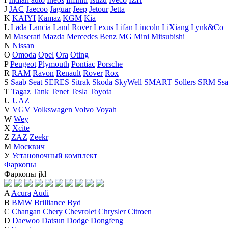
J
JAC
Jaecoo
Jaguar
Jeep
Jetour
Jetta
K
KAIYI
Kamaz
KGM
Kia
L
Lada
Lancia
Land Rover
Lexus
Lifan
Lincoln
LiXiang
Lynk&Co
M
Maserati
Mazda
Mercedes Benz
MG
Mini
Mitsubishi
N
Nissan
O
Omoda
Opel
Ora
Oting
P
Peugeot
Plymouth
Pontiac
Porsche
R
RAM
Ravon
Renault
Rover
Rox
S
Saab
Seat
SERES
Sitrak
Skoda
SkyWell
SMART
Sollers
SRM
Ss
T
Tagaz
Tank
Tenet
Tesla
Toyota
U
UAZ
V
VGV
Volkswagen
Volvo
Voyah
W
Wey
X
Xcite
Z
ZAZ
Zeekr
М
Москвич
У
Установочный комплект
Фаркопы
Фаркопы
j
k
l
A
Acura
Audi
B
BMW
Brilliance
Byd
C
Changan
Chery
Chevrolet
Chrysler
Citroen
D
Daewoo
Datsun
Dodge
Dongfeng