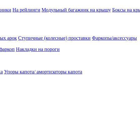
жники
На рейлинги
Модульный багажник на крышу
Боксы на к
ых арок
Ступичные (колесные) проставки
Фаркопы/аксессуары
 фаркоп
Накладки на пороги
ка
Упоры капота/ амортизаторы капота