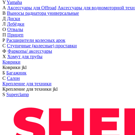
Y
Yamaha
А
Аксессуары для Offroad
Аксессуары для водномоторной тех
В
Выносы радиатора универсальные
Д
Диски
Л
Лебёдки
О
Отвалы
П
Прицеп
Р
Расширители колесных арок
С
Ступичные (колесные) проставки
Ф
Фаркопы/ аксессуары
Х
Хомут для трубы
Коврики
Коврики
j
k
l
Б
Багажник
С
Салон
Крепление для техники
Крепление для техники
j
k
l
S
Superclamp