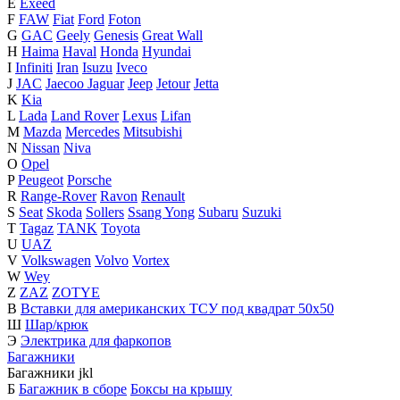
E
Exeed
F
FAW
Fiat
Ford
Foton
G
GAC
Geely
Genesis
Great Wall
H
Haima
Haval
Honda
Hyundai
I
Infiniti
Iran
Isuzu
Iveco
J
JAC
Jaecoo
Jaguar
Jeep
Jetour
Jetta
K
Kia
L
Lada
Land Rover
Lexus
Lifan
M
Mazda
Mercedes
Mitsubishi
N
Nissan
Niva
O
Opel
P
Peugeot
Porsche
R
Range-Rover
Ravon
Renault
S
Seat
Skoda
Sollers
Ssang Yong
Subaru
Suzuki
T
Tagaz
TANK
Toyota
U
UAZ
V
Volkswagen
Volvo
Vortex
W
Wey
Z
ZAZ
ZOTYE
В
Вставки для американских ТСУ под квадрат 50х50
Ш
Шар/крюк
Э
Электрика для фаркопов
Багажники
Багажники
j
k
l
Б
Багажник в сборе
Боксы на крышу