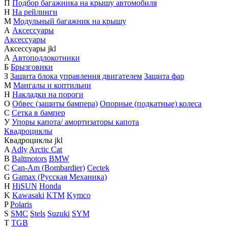
П
Подбор багажника на крышу автомобиля
Н
На рейлинги
М
Модульный багажник на крышу
А
Аксессуары
Аксессуары
Аксессуары
j
k
l
А
Автоподлокотники
Б
Брызговики
З
Защита блока управления двигателем
Защита фар
М
Мангалы и коптильни
Н
Накладки на пороги
О
Обвес (защиты бампера)
Опорные (подкатные) колеса
С
Сетка в бампер
У
Упоры капота/ амортизаторы капота
Квадроциклы
Квадроциклы
j
k
l
A
Adly
Arctic Cat
B
Baltmotors
BMW
C
Can-Am (Bombardier)
Cectek
G
Gamax (Русская Механика)
H
HiSUN
Honda
K
Kawasaki
KTM
Kymco
P
Polaris
S
SMC
Stels
Suzuki
SYM
T
TGB