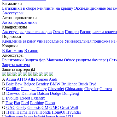
Багажники
Багажники в сборе
Рейлинги на крышу
Экспедиционные бага
Аксессуары
Автоподлокотники
Автоподлокотники
Квадроциклы
Аксессуары для снегоходов
Отвал
Прицеп
Расширители колесн
Подножки
Крепление за раму универсальное
Универсальная подножка на
Коврики
В багажник
В салон
Аксессуары
Брызговики
Защита фар
Мангалы
Обвес (защиты бампера)
Сет
Защита картера
Защита картера
j
k
l
A
Acura
AITO
Alfa Romeo
Audi
B
Baic
Baw
Belgee
Bentley
BMW
Brilliance
Buick
Byd
C
Cadillac
Changan
Chery
Chevrolet
China-auto
Chrysler
Citroen
D
Daewoo
Daihatsu
Datsun
Dodge
Dongfeng
E
Evolute
Exeed
Exlantix
F
Faw
Fiat
Ford
Forthing
Foton
G
GAC
Geely
Genesis
GM
GMC
Great Wall
H
Hafei
Haima
Haval
Honda
HongQi
Hyundai
I
Indian auto
Ineos
Infiniti
Isuzu
Iveco
IZH