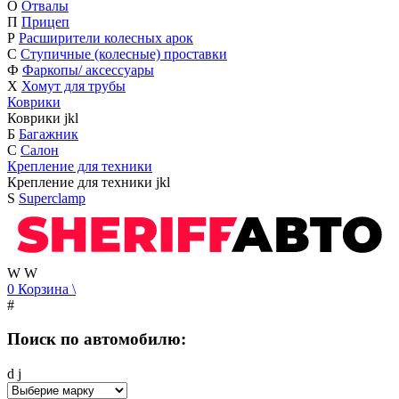
О
Отвалы
П
Прицеп
Р
Расширители колесных арок
С
Ступичные (колесные) проставки
Ф
Фаркопы/ аксессуары
Х
Хомут для трубы
Коврики
Коврики
j
k
l
Б
Багажник
С
Салон
Крепление для техники
Крепление для техники
j
k
l
S
Superclamp
W
W
0
Корзина
\
#
Поиск по автомобилю:
d
j