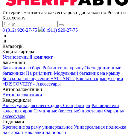
Интернет-магазин автоаксессуаров с доставкой по России и
Казахстану
8 (812) 920-27-75
8 (911) 920-27-75
m
m
Каталог
j
k
l
Защита картера
Установочный комплект
Багажники
Багажники в сборе
Рейлинги на крышу
Экспедиционные
багажники
На рейлинги
Модульный багажник на крышу
Боксы на крышу серии «ATLANT»
Боксы на крышу серии
«DISCOVERY»
Аксессуары
Автоподлокотники
Автоподлокотники
Квадроциклы
Аксессуары для снегоходов
Отвал
Прицеп
Расширители
колесных арок
Ступичные (колесные) проставки
Фаркопы/
аксессуары
Подножки
Крепление за раму универсальное
Универсальная подножка
на фаркоп
Накладки на пороги