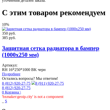
уточнения деталей заказа.
С этим товаром рекомендуем
10%
350
руб.
385
руб.
Защитная сетка радиатора в бампер
(1000х250 мм)
Артикул:
RH 16*250*1000 BK черн
Подробнее
Остались вопросы? Мы ответим!
8 (812) 920-27-75
8 (911) 920-27-75
8 (812) 920-27-75
0
Корзина
\
'bxmaker:geoip.city' is not a component
_
S