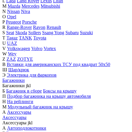
L
Lada
Land Rover
Lexus
Lifan
M
Mazda
Mercedes
Mitsubishi
N
Nissan
Niva
O
Opel
P
Peugeot
Porsche
R
Range-Rover
Ravon
Renault
S
Seat
Skoda
Sollers
Ssang Yong
Subaru
Suzuki
T
Tagaz
TANK
Toyota
U
UAZ
V
Volkswagen
Volvo
Vortex
W
Wey
Z
ZAZ
ZOTYE
В
Вставки для американских ТСУ под квадрат 50х50
Ш
Шар/крюк
Э
Электрика для фаркопов
Багажники
Багажники
j
k
l
Б
Багажник в сборе
Боксы на крышу
П
Подбор багажника на крышу автомобиля
Н
На рейлинги
М
Модульный багажник на крышу
А
Аксессуары
Аксессуары
Аксессуары
j
k
l
А
Автоподлокотники