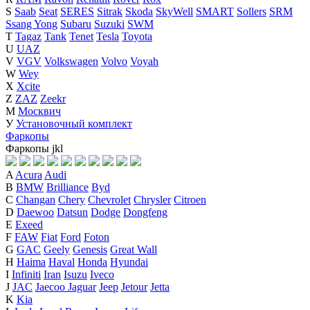
S
Saab
Seat
SERES
Sitrak
Skoda
SkyWell
SMART
Sollers
SRM
Ssang Yong
Subaru
Suzuki
SWM
T
Tagaz
Tank
Tenet
Tesla
Toyota
U
UAZ
V
VGV
Volkswagen
Volvo
Voyah
W
Wey
X
Xcite
Z
ZAZ
Zeekr
М
Москвич
У
Установочный комплект
Фаркопы
Фаркопы
j
k
l
A
Acura
Audi
B
BMW
Brilliance
Byd
C
Changan
Chery
Chevrolet
Chrysler
Citroen
D
Daewoo
Datsun
Dodge
Dongfeng
E
Exeed
F
FAW
Fiat
Ford
Foton
G
GAC
Geely
Genesis
Great Wall
H
Haima
Haval
Honda
Hyundai
I
Infiniti
Iran
Isuzu
Iveco
J
JAC
Jaecoo
Jaguar
Jeep
Jetour
Jetta
K
Kia