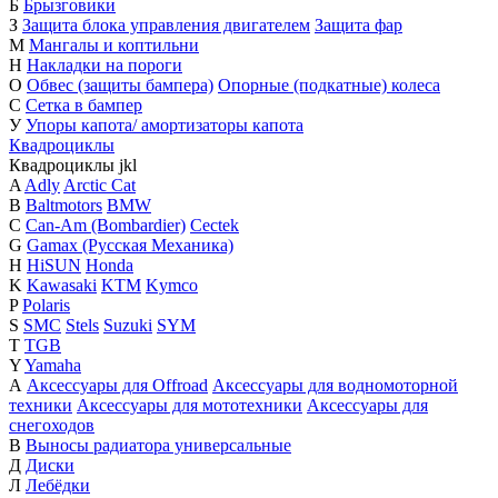
Б
Брызговики
З
Защита блока управления двигателем
Защита фар
М
Мангалы и коптильни
Н
Накладки на пороги
О
Обвес (защиты бампера)
Опорные (подкатные) колеса
С
Сетка в бампер
У
Упоры капота/ амортизаторы капота
Квадроциклы
Квадроциклы
j
k
l
A
Adly
Arctic Cat
B
Baltmotors
BMW
C
Can-Am (Bombardier)
Cectek
G
Gamax (Русская Механика)
H
HiSUN
Honda
K
Kawasaki
KTM
Kymco
P
Polaris
S
SMC
Stels
Suzuki
SYM
T
TGB
Y
Yamaha
А
Аксессуары для Offroad
Аксессуары для водномоторной
техники
Аксессуары для мототехники
Аксессуары для
снегоходов
В
Выносы радиатора универсальные
Д
Диски
Л
Лебёдки