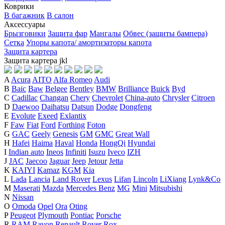
Коврики
В багажник
В салон
Аксессуары
Брызговики
Защита фар
Мангалы
Обвес (защиты бампера)
Сетка
Упоры капота/ амортизаторы капота
Защита картера
Защита картера
j
k
l
A
Acura
AITO
Alfa Romeo
Audi
B
Baic
Baw
Belgee
Bentley
BMW
Brilliance
Buick
Byd
C
Cadillac
Changan
Chery
Chevrolet
China-auto
Chrysler
Citroen
D
Daewoo
Daihatsu
Datsun
Dodge
Dongfeng
E
Evolute
Exeed
Exlantix
F
Faw
Fiat
Ford
Forthing
Foton
G
GAC
Geely
Genesis
GM
GMC
Great Wall
H
Hafei
Haima
Haval
Honda
HongQi
Hyundai
I
Indian auto
Ineos
Infiniti
Isuzu
Iveco
IZH
J
JAC
Jaecoo
Jaguar
Jeep
Jetour
Jetta
K
KAIYI
Kamaz
KGM
Kia
L
Lada
Lancia
Land Rover
Lexus
Lifan
Lincoln
LiXiang
Lynk&Co
M
Maserati
Mazda
Mercedes Benz
MG
Mini
Mitsubishi
N
Nissan
O
Omoda
Opel
Ora
Oting
P
Peugeot
Plymouth
Pontiac
Porsche
R
RAM
Ravon
Renault
Rover
Rox