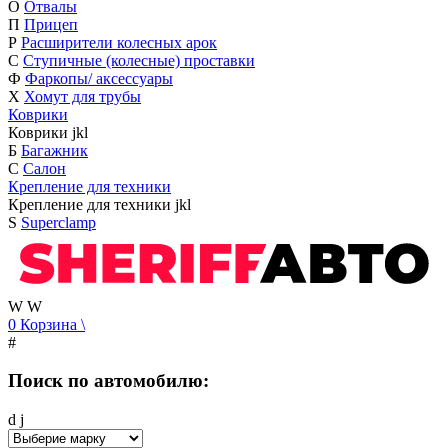
О
Отвалы
П
Прицеп
Р
Расширители колесных арок
С
Ступичные (колесные) проставки
Ф
Фаркопы/ аксессуары
Х
Хомут для трубы
Коврики
Коврики
j
k
l
Б
Багажник
С
Салон
Крепление для техники
Крепление для техники
j
k
l
S
Superclamp
W
W
0
Корзина
\
#
Поиск по автомобилю:
d
j