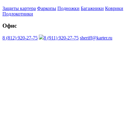
Защиты картера
Фаркопы
Подножки
Багажники
Коврики
Подлокотники
Офис
8 (812) 920-27-75
8 (911) 920-27-75
sheriff@karter.ru