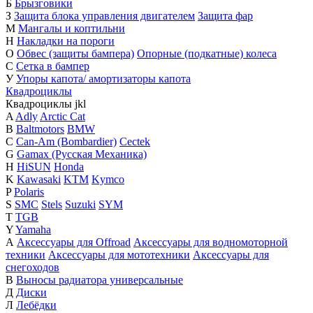
Б
Брызговики
З
Защита блока управления двигателем
Защита фар
М
Мангалы и коптильни
Н
Накладки на пороги
О
Обвес (защиты бампера)
Опорные (подкатные) колеса
С
Сетка в бампер
У
Упоры капота/ амортизаторы капота
Квадроциклы
Квадроциклы
j
k
l
A
Adly
Arctic Cat
B
Baltmotors
BMW
C
Can-Am (Bombardier)
Cectek
G
Gamax (Русская Механика)
H
HiSUN
Honda
K
Kawasaki
KTM
Kymco
P
Polaris
S
SMC
Stels
Suzuki
SYM
T
TGB
Y
Yamaha
А
Аксессуары для Offroad
Аксессуары для водномоторной
техники
Аксессуары для мототехники
Аксессуары для
снегоходов
В
Выносы радиатора универсальные
Д
Диски
Л
Лебёдки