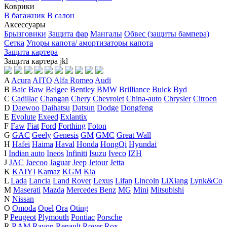
Коврики
В багажник
В салон
Аксессуары
Брызговики
Защита фар
Мангалы
Обвес (защиты бампера)
Сетка
Упоры капота/ амортизаторы капота
Защита картера
Защита картера
j
k
l
A
Acura
AITO
Alfa Romeo
Audi
B
Baic
Baw
Belgee
Bentley
BMW
Brilliance
Buick
Byd
C
Cadillac
Changan
Chery
Chevrolet
China-auto
Chrysler
Citroen
D
Daewoo
Daihatsu
Datsun
Dodge
Dongfeng
E
Evolute
Exeed
Exlantix
F
Faw
Fiat
Ford
Forthing
Foton
G
GAC
Geely
Genesis
GM
GMC
Great Wall
H
Hafei
Haima
Haval
Honda
HongQi
Hyundai
I
Indian auto
Ineos
Infiniti
Isuzu
Iveco
IZH
J
JAC
Jaecoo
Jaguar
Jeep
Jetour
Jetta
K
KAIYI
Kamaz
KGM
Kia
L
Lada
Lancia
Land Rover
Lexus
Lifan
Lincoln
LiXiang
Lynk&Co
M
Maserati
Mazda
Mercedes Benz
MG
Mini
Mitsubishi
N
Nissan
O
Omoda
Opel
Ora
Oting
P
Peugeot
Plymouth
Pontiac
Porsche
R
RAM
Ravon
Renault
Rover
Rox