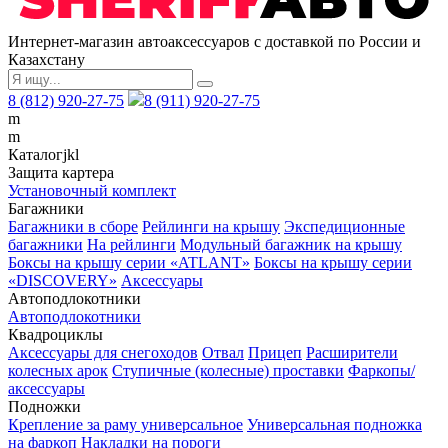
Интернет-магазин автоаксессуаров с доставкой по России и
Казахстану
8 (812) 920-27-75
8 (911) 920-27-75
m
m
Каталог
j
k
l
Защита картера
Установочный комплект
Багажники
Багажники в сборе
Рейлинги на крышу
Экспедиционные
багажники
На рейлинги
Модульный багажник на крышу
Боксы на крышу серии «ATLANT»
Боксы на крышу серии
«DISCOVERY»
Аксессуары
Автоподлокотники
Автоподлокотники
Квадроциклы
Аксессуары для снегоходов
Отвал
Прицеп
Расширители
колесных арок
Ступичные (колесные) проставки
Фаркопы/
аксессуары
Подножки
Крепление за раму универсальное
Универсальная подножка
на фаркоп
Накладки на пороги