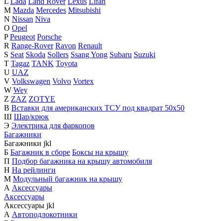
L
Lada
Land Rover
Lexus
Lifan
M
Mazda
Mercedes
Mitsubishi
N
Nissan
Niva
O
Opel
P
Peugeot
Porsche
R
Range-Rover
Ravon
Renault
S
Seat
Skoda
Sollers
Ssang Yong
Subaru
Suzuki
T
Tagaz
TANK
Toyota
U
UAZ
V
Volkswagen
Volvo
Vortex
W
Wey
Z
ZAZ
ZOTYE
В
Вставки для американских ТСУ под квадрат 50х50
Ш
Шар/крюк
Э
Электрика для фаркопов
Багажники
Багажники
j
k
l
Б
Багажник в сборе
Боксы на крышу
П
Подбор багажника на крышу автомобиля
Н
На рейлинги
М
Модульный багажник на крышу
А
Аксессуары
Аксессуары
Аксессуары
j
k
l
А
Автоподлокотники