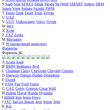
S
Saab
Seat
SERES
Sitrak
Skoda
SkyWell
SMART
Sollers
SRM
Ssang Yong
Subaru
Suzuki
SWM
T
Tagaz
Tank
Tenet
Tesla
Toyota
U
UAZ
V
VGV
Volkswagen
Volvo
Voyah
W
Wey
X
Xcite
Z
ZAZ
Zeekr
М
Москвич
У
Установочный комплект
Фаркопы
Фаркопы
j
k
l
A
Acura
Audi
B
BMW
Brilliance
Byd
C
Changan
Chery
Chevrolet
Chrysler
Citroen
D
Daewoo
Datsun
Dodge
Dongfeng
E
Exeed
F
FAW
Fiat
Ford
Foton
G
GAC
Geely
Genesis
Great Wall
H
Haima
Haval
Honda
Hyundai
I
Infiniti
Iran
Isuzu
Iveco
J
JAC
Jaecoo
Jaguar
Jeep
Jetour
Jetta
K
Kia