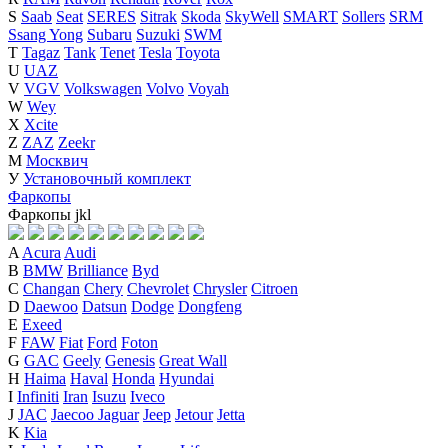
S
Saab
Seat
SERES
Sitrak
Skoda
SkyWell
SMART
Sollers
SRM
Ssang Yong
Subaru
Suzuki
SWM
T
Tagaz
Tank
Tenet
Tesla
Toyota
U
UAZ
V
VGV
Volkswagen
Volvo
Voyah
W
Wey
X
Xcite
Z
ZAZ
Zeekr
М
Москвич
У
Установочный комплект
Фаркопы
Фаркопы
j
k
l
A
Acura
Audi
B
BMW
Brilliance
Byd
C
Changan
Chery
Chevrolet
Chrysler
Citroen
D
Daewoo
Datsun
Dodge
Dongfeng
E
Exeed
F
FAW
Fiat
Ford
Foton
G
GAC
Geely
Genesis
Great Wall
H
Haima
Haval
Honda
Hyundai
I
Infiniti
Iran
Isuzu
Iveco
J
JAC
Jaecoo
Jaguar
Jeep
Jetour
Jetta
K
Kia