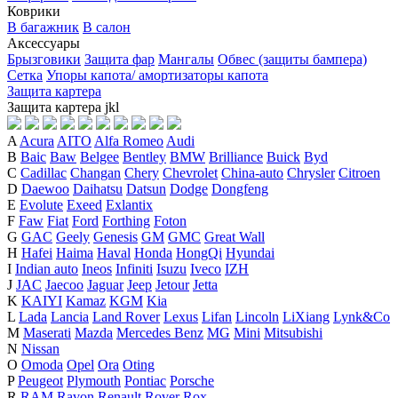
Коврики
В багажник
В салон
Аксессуары
Брызговики
Защита фар
Мангалы
Обвес (защиты бампера)
Сетка
Упоры капота/ амортизаторы капота
Защита картера
Защита картера
j
k
l
A
Acura
AITO
Alfa Romeo
Audi
B
Baic
Baw
Belgee
Bentley
BMW
Brilliance
Buick
Byd
C
Cadillac
Changan
Chery
Chevrolet
China-auto
Chrysler
Citroen
D
Daewoo
Daihatsu
Datsun
Dodge
Dongfeng
E
Evolute
Exeed
Exlantix
F
Faw
Fiat
Ford
Forthing
Foton
G
GAC
Geely
Genesis
GM
GMC
Great Wall
H
Hafei
Haima
Haval
Honda
HongQi
Hyundai
I
Indian auto
Ineos
Infiniti
Isuzu
Iveco
IZH
J
JAC
Jaecoo
Jaguar
Jeep
Jetour
Jetta
K
KAIYI
Kamaz
KGM
Kia
L
Lada
Lancia
Land Rover
Lexus
Lifan
Lincoln
LiXiang
Lynk&Co
M
Maserati
Mazda
Mercedes Benz
MG
Mini
Mitsubishi
N
Nissan
O
Omoda
Opel
Ora
Oting
P
Peugeot
Plymouth
Pontiac
Porsche
R
RAM
Ravon
Renault
Rover
Rox