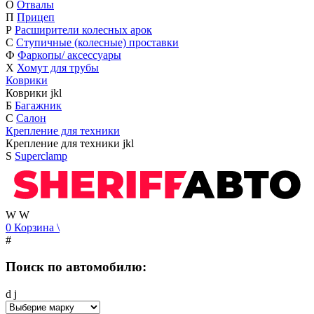
О
Отвалы
П
Прицеп
Р
Расширители колесных арок
С
Ступичные (колесные) проставки
Ф
Фаркопы/ аксессуары
Х
Хомут для трубы
Коврики
Коврики
j
k
l
Б
Багажник
С
Салон
Крепление для техники
Крепление для техники
j
k
l
S
Superclamp
W
W
0
Корзина
\
#
Поиск по автомобилю:
d
j