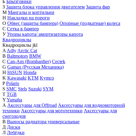
Б
Брызговики
З
Защита блока управления двигателем
Защита фар
М
Мангалы и коптильни
Н
Накладки на пороги
О
Обвес (защиты бампера)
Опорные (подкатные) колеса
С
Сетка в бампер
У
Упоры капота/ амортизаторы капота
Квадроциклы
Квадроциклы
j
k
l
A
Adly
Arctic Cat
B
Baltmotors
BMW
C
Can-Am (Bombardier)
Cectek
G
Gamax (Русская Механика)
H
HiSUN
Honda
K
Kawasaki
KTM
Kymco
P
Polaris
S
SMC
Stels
Suzuki
SYM
T
TGB
Y
Yamaha
А
Аксессуары для Offroad
Аксессуары для водномоторной
техники
Аксессуары для мототехники
Аксессуары для
снегоходов
В
Выносы радиатора универсальные
Д
Диски
Л
Лебёдки