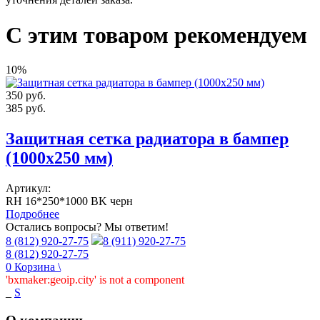
С этим товаром рекомендуем
10%
350
руб.
385
руб.
Защитная сетка радиатора в бампер
(1000х250 мм)
Артикул:
RH 16*250*1000 BK черн
Подробнее
Остались вопросы? Мы ответим!
8 (812) 920-27-75
8 (911) 920-27-75
8 (812) 920-27-75
0
Корзина
\
'bxmaker:geoip.city' is not a component
_
S