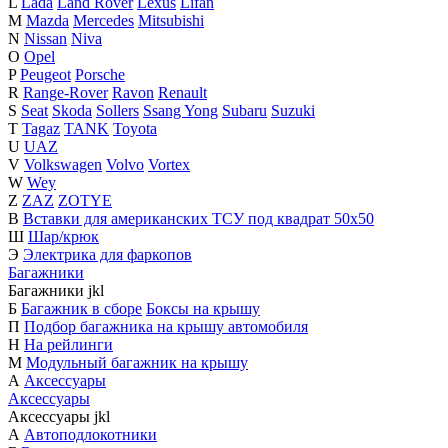
L
Lada
Land Rover
Lexus
Lifan
M
Mazda
Mercedes
Mitsubishi
N
Nissan
Niva
O
Opel
P
Peugeot
Porsche
R
Range-Rover
Ravon
Renault
S
Seat
Skoda
Sollers
Ssang Yong
Subaru
Suzuki
T
Tagaz
TANK
Toyota
U
UAZ
V
Volkswagen
Volvo
Vortex
W
Wey
Z
ZAZ
ZOTYE
В
Вставки для американских ТСУ под квадрат 50х50
Ш
Шар/крюк
Э
Электрика для фаркопов
Багажники
Багажники
j
k
l
Б
Багажник в сборе
Боксы на крышу
П
Подбор багажника на крышу автомобиля
Н
На рейлинги
М
Модульный багажник на крышу
А
Аксессуары
Аксессуары
Аксессуары
j
k
l
А
Автоподлокотники