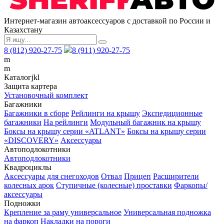
Интернет-магазин автоаксессуаров с доставкой по России и
Казахстану
8 (812) 920-27-75
8 (911) 920-27-75
m
m
Каталог
j
k
l
Защита картера
Установочный комплект
Багажники
Багажники в сборе
Рейлинги на крышу
Экспедиционные
багажники
На рейлинги
Модульный багажник на крышу
Боксы на крышу серии «ATLANT»
Боксы на крышу серии
«DISCOVERY»
Аксессуары
Автоподлокотники
Автоподлокотники
Квадроциклы
Аксессуары для снегоходов
Отвал
Прицеп
Расширители
колесных арок
Ступичные (колесные) проставки
Фаркопы/
аксессуары
Подножки
Крепление за раму универсальное
Универсальная подножка
на фаркоп
Накладки на пороги