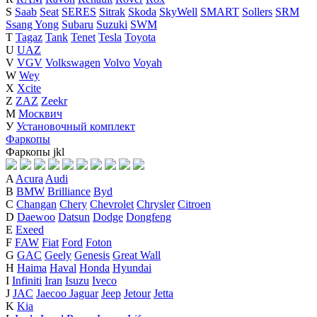
S
Saab
Seat
SERES
Sitrak
Skoda
SkyWell
SMART
Sollers
SRM
Ssang Yong
Subaru
Suzuki
SWM
T
Tagaz
Tank
Tenet
Tesla
Toyota
U
UAZ
V
VGV
Volkswagen
Volvo
Voyah
W
Wey
X
Xcite
Z
ZAZ
Zeekr
М
Москвич
У
Установочный комплект
Фаркопы
Фаркопы
j
k
l
A
Acura
Audi
B
BMW
Brilliance
Byd
C
Changan
Chery
Chevrolet
Chrysler
Citroen
D
Daewoo
Datsun
Dodge
Dongfeng
E
Exeed
F
FAW
Fiat
Ford
Foton
G
GAC
Geely
Genesis
Great Wall
H
Haima
Haval
Honda
Hyundai
I
Infiniti
Iran
Isuzu
Iveco
J
JAC
Jaecoo
Jaguar
Jeep
Jetour
Jetta
K
Kia