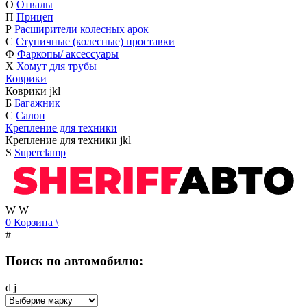
О
Отвалы
П
Прицеп
Р
Расширители колесных арок
С
Ступичные (колесные) проставки
Ф
Фаркопы/ аксессуары
Х
Хомут для трубы
Коврики
Коврики
j
k
l
Б
Багажник
С
Салон
Крепление для техники
Крепление для техники
j
k
l
S
Superclamp
W
W
0
Корзина
\
#
Поиск по автомобилю:
d
j