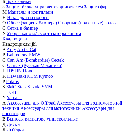
Б
Брызговики
З
Защита блока управления двигателем
Защита фар
М
Мангалы и коптильни
Н
Накладки на пороги
О
Обвес (защиты бампера)
Опорные (подкатные) колеса
С
Сетка в бампер
У
Упоры капота/ амортизаторы капота
Квадроциклы
Квадроциклы
j
k
l
A
Adly
Arctic Cat
B
Baltmotors
BMW
C
Can-Am (Bombardier)
Cectek
G
Gamax (Русская Механика)
H
HiSUN
Honda
K
Kawasaki
KTM
Kymco
P
Polaris
S
SMC
Stels
Suzuki
SYM
T
TGB
Y
Yamaha
А
Аксессуары для Offroad
Аксессуары для водномоторной
техники
Аксессуары для мототехники
Аксессуары для
снегоходов
В
Выносы радиатора универсальные
Д
Диски
Л
Лебёдки