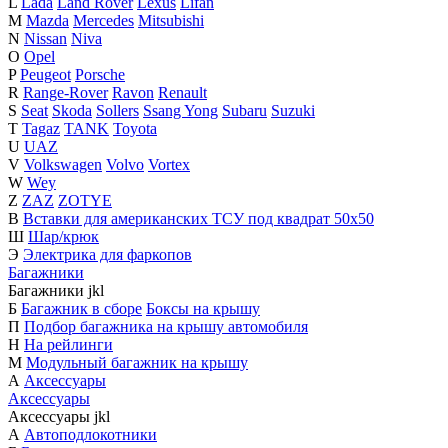
L
Lada
Land Rover
Lexus
Lifan
M
Mazda
Mercedes
Mitsubishi
N
Nissan
Niva
O
Opel
P
Peugeot
Porsche
R
Range-Rover
Ravon
Renault
S
Seat
Skoda
Sollers
Ssang Yong
Subaru
Suzuki
T
Tagaz
TANK
Toyota
U
UAZ
V
Volkswagen
Volvo
Vortex
W
Wey
Z
ZAZ
ZOTYE
В
Вставки для американских ТСУ под квадрат 50х50
Ш
Шар/крюк
Э
Электрика для фаркопов
Багажники
Багажники
j
k
l
Б
Багажник в сборе
Боксы на крышу
П
Подбор багажника на крышу автомобиля
Н
На рейлинги
М
Модульный багажник на крышу
А
Аксессуары
Аксессуары
Аксессуары
j
k
l
А
Автоподлокотники