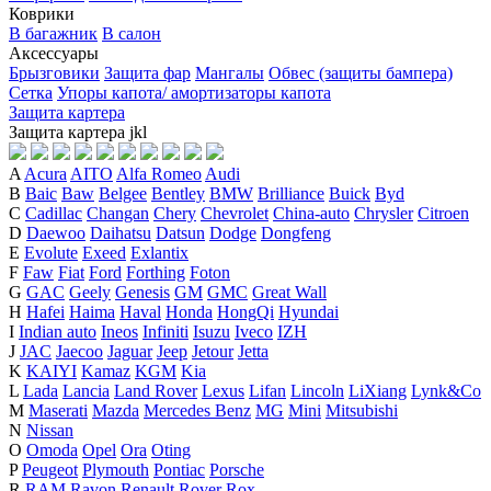
Коврики
В багажник
В салон
Аксессуары
Брызговики
Защита фар
Мангалы
Обвес (защиты бампера)
Сетка
Упоры капота/ амортизаторы капота
Защита картера
Защита картера
j
k
l
A
Acura
AITO
Alfa Romeo
Audi
B
Baic
Baw
Belgee
Bentley
BMW
Brilliance
Buick
Byd
C
Cadillac
Changan
Chery
Chevrolet
China-auto
Chrysler
Citroen
D
Daewoo
Daihatsu
Datsun
Dodge
Dongfeng
E
Evolute
Exeed
Exlantix
F
Faw
Fiat
Ford
Forthing
Foton
G
GAC
Geely
Genesis
GM
GMC
Great Wall
H
Hafei
Haima
Haval
Honda
HongQi
Hyundai
I
Indian auto
Ineos
Infiniti
Isuzu
Iveco
IZH
J
JAC
Jaecoo
Jaguar
Jeep
Jetour
Jetta
K
KAIYI
Kamaz
KGM
Kia
L
Lada
Lancia
Land Rover
Lexus
Lifan
Lincoln
LiXiang
Lynk&Co
M
Maserati
Mazda
Mercedes Benz
MG
Mini
Mitsubishi
N
Nissan
O
Omoda
Opel
Ora
Oting
P
Peugeot
Plymouth
Pontiac
Porsche
R
RAM
Ravon
Renault
Rover
Rox