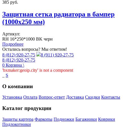
385
руб.
Защитная сетка радиатора в бампер
(1000х250 мм)
Артикул:
RH 16*250*1000 BK черн
Подробнее
Остались вопросы? Мы ответим!
8 (812) 920-27-75
8 (911) 920-27-75
8 (812) 920-27-75
0
Корзина
\
'bxmaker:geoip.city' is not a component
_
S
О компании
Установка
Оплата
Вопрос-ответ
Доставка
Скидки
Контакты
Каталог продукции
Защиты картера
Фаркопы
Подножки
Багажники
Коврики
Подлокотники