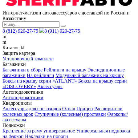
Интернет-магазин автоаксессуаров с доставкой по России и
Казахстану
8 (812) 920-27-75
8 (911) 920-27-75
m
m
Каталог
j
k
l
Защита картера
Установочный комплект
Багажники
Багажники в сборе
Рейлинги на крышу
Экспедиционные
багажники
На рейлинги
Модульный багажник на крышу
Боксы на крышу серии «ATLANT»
Боксы на крышу серии
«DISCOVERY»
Аксессуары
Автоподлокотники
Автоподлокотники
Квадроциклы
Аксессуары для снегоходов
Отвал
Прицеп
Расширители
колесных арок
Ступичные (колесные) проставки
Фаркопы/
аксессуары
Подножки
Крепление за раму универсальное
Универсальная подножка
на фаркоп
Накладки на пороги