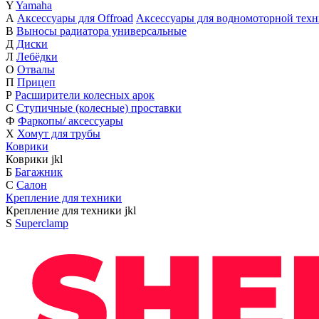
Y
Yamaha
А
Аксессуары для Offroad
Аксессуары для водномоторной тех
В
Выносы радиатора универсальные
Д
Диски
Л
Лебёдки
О
Отвалы
П
Прицеп
Р
Расширители колесных арок
С
Ступичные (колесные) проставки
Ф
Фаркопы/ аксессуары
Х
Хомут для трубы
Коврики
Коврики
j
k
l
Б
Багажник
С
Салон
Крепление для техники
Крепление для техники
j
k
l
S
Superclamp