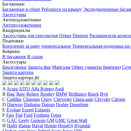
Багажники
Багажники в сборе
Рейлинги на крышу
Экспедиционные бага
Аксессуары
Автоподлокотники
Автоподлокотники
Квадроциклы
Аксессуары для снегоходов
Отвал
Прицеп
Расширители колесн
Подножки
Крепление за раму универсальное
Универсальная подножка на
Коврики
В багажник
В салон
Аксессуары
Брызговики
Защита фар
Мангалы
Обвес (защиты бампера)
Сет
Защита картера
Защита картера
j
k
l
A
Acura
AITO
Alfa Romeo
Audi
B
Baic
Baw
Belgee
Bentley
BMW
Brilliance
Buick
Byd
C
Cadillac
Changan
Chery
Chevrolet
China-auto
Chrysler
Citroen
D
Daewoo
Daihatsu
Datsun
Dodge
Dongfeng
E
Evolute
Exeed
Exlantix
F
Faw
Fiat
Ford
Forthing
Foton
G
GAC
Geely
Genesis
GM
GMC
Great Wall
H
Hafei
Haima
Haval
Honda
HongQi
Hyundai
I
Indian auto
Ineos
Infiniti
Isuzu
Iveco
IZH