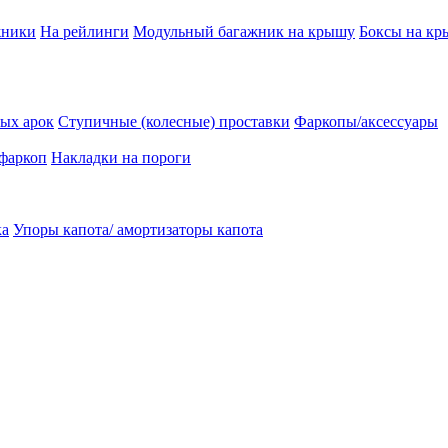
жники
На рейлинги
Модульный багажник на крышу
Боксы на к
ых арок
Ступичные (колесные) проставки
Фаркопы/аксессуары
 фаркоп
Накладки на пороги
ка
Упоры капота/ амортизаторы капота