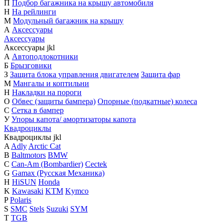
П
Подбор багажника на крышу автомобиля
Н
На рейлинги
М
Модульный багажник на крышу
А
Аксессуары
Аксессуары
Аксессуары
j
k
l
А
Автоподлокотники
Б
Брызговики
З
Защита блока управления двигателем
Защита фар
М
Мангалы и коптильни
Н
Накладки на пороги
О
Обвес (защиты бампера)
Опорные (подкатные) колеса
С
Сетка в бампер
У
Упоры капота/ амортизаторы капота
Квадроциклы
Квадроциклы
j
k
l
A
Adly
Arctic Cat
B
Baltmotors
BMW
C
Can-Am (Bombardier)
Cectek
G
Gamax (Русская Механика)
H
HiSUN
Honda
K
Kawasaki
KTM
Kymco
P
Polaris
S
SMC
Stels
Suzuki
SYM
T
TGB