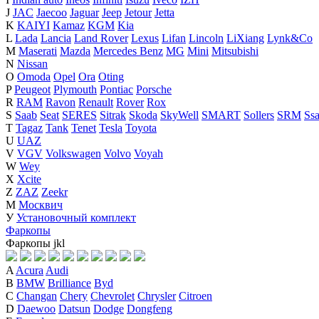
J
JAC
Jaecoo
Jaguar
Jeep
Jetour
Jetta
K
KAIYI
Kamaz
KGM
Kia
L
Lada
Lancia
Land Rover
Lexus
Lifan
Lincoln
LiXiang
Lynk&Co
M
Maserati
Mazda
Mercedes Benz
MG
Mini
Mitsubishi
N
Nissan
O
Omoda
Opel
Ora
Oting
P
Peugeot
Plymouth
Pontiac
Porsche
R
RAM
Ravon
Renault
Rover
Rox
S
Saab
Seat
SERES
Sitrak
Skoda
SkyWell
SMART
Sollers
SRM
Ss
T
Tagaz
Tank
Tenet
Tesla
Toyota
U
UAZ
V
VGV
Volkswagen
Volvo
Voyah
W
Wey
X
Xcite
Z
ZAZ
Zeekr
М
Москвич
У
Установочный комплект
Фаркопы
Фаркопы
j
k
l
A
Acura
Audi
B
BMW
Brilliance
Byd
C
Changan
Chery
Chevrolet
Chrysler
Citroen
D
Daewoo
Datsun
Dodge
Dongfeng