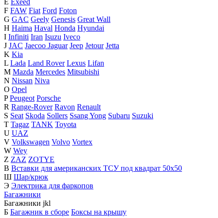
E
Exeed
F
FAW
Fiat
Ford
Foton
G
GAC
Geely
Genesis
Great Wall
H
Haima
Haval
Honda
Hyundai
I
Infiniti
Iran
Isuzu
Iveco
J
JAC
Jaecoo
Jaguar
Jeep
Jetour
Jetta
K
Kia
L
Lada
Land Rover
Lexus
Lifan
M
Mazda
Mercedes
Mitsubishi
N
Nissan
Niva
O
Opel
P
Peugeot
Porsche
R
Range-Rover
Ravon
Renault
S
Seat
Skoda
Sollers
Ssang Yong
Subaru
Suzuki
T
Tagaz
TANK
Toyota
U
UAZ
V
Volkswagen
Volvo
Vortex
W
Wey
Z
ZAZ
ZOTYE
В
Вставки для американских ТСУ под квадрат 50х50
Ш
Шар/крюк
Э
Электрика для фаркопов
Багажники
Багажники
j
k
l
Б
Багажник в сборе
Боксы на крышу