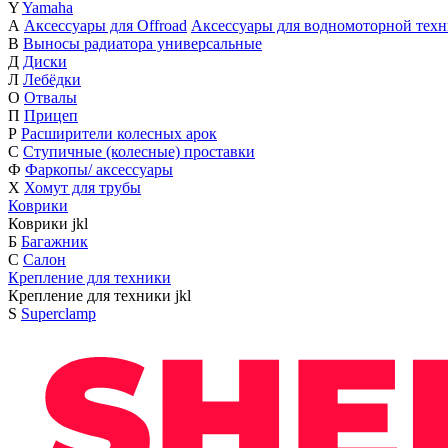
Y
Yamaha
А
Аксессуары для Offroad
Аксессуары для водномоторной тех
В
Выносы радиатора универсальные
Д
Диски
Л
Лебёдки
О
Отвалы
П
Прицеп
Р
Расширители колесных арок
С
Ступичные (колесные) проставки
Ф
Фаркопы/ аксессуары
Х
Хомут для трубы
Коврики
Коврики
j
k
l
Б
Багажник
С
Салон
Крепление для техники
Крепление для техники
j
k
l
S
Superclamp