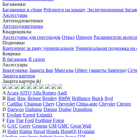
Багажники
Багажники в сборе
Рейлинги на крышу
Экспедиционные бага
Аксессуары
Автоподлокотники
Автоподлокотники
Квадроциклы
Аксессуары для снегоходов
Отвал
Прицеп
Расширители колесн
Подножки
Крепление за раму универсальное
Универсальная подножка на
Коврики
В багажник
В салон
Аксессуары
Брызговики
Защита фар
Мангалы
Обвес (защиты бампера)
Сет
Защита картера
Защита картера
j
k
l
A
Acura
AITO
Alfa Romeo
Audi
B
Baic
Baw
Belgee
Bentley
BMW
Brilliance
Buick
Byd
C
Cadillac
Changan
Chery
Chevrolet
China-auto
Chrysler
Citroen
D
Daewoo
Daihatsu
Datsun
Dodge
Dongfeng
E
Evolute
Exeed
Exlantix
F
Faw
Fiat
Ford
Forthing
Foton
G
GAC
Geely
Genesis
GM
GMC
Great Wall
H
Hafei
Haima
Haval
Honda
HongQi
Hyundai
I
Indian auto
Ineos
Infiniti
Isuzu
Iveco
IZH