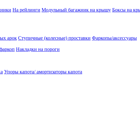
жники
На рейлинги
Модульный багажник на крышу
Боксы на к
ых арок
Ступичные (колесные) проставки
Фаркопы/аксессуары
 фаркоп
Накладки на пороги
ка
Упоры капота/ амортизаторы капота