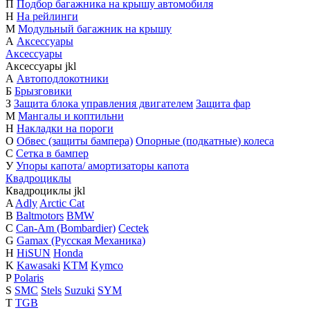
П
Подбор багажника на крышу автомобиля
Н
На рейлинги
М
Модульный багажник на крышу
А
Аксессуары
Аксессуары
Аксессуары
j
k
l
А
Автоподлокотники
Б
Брызговики
З
Защита блока управления двигателем
Защита фар
М
Мангалы и коптильни
Н
Накладки на пороги
О
Обвес (защиты бампера)
Опорные (подкатные) колеса
С
Сетка в бампер
У
Упоры капота/ амортизаторы капота
Квадроциклы
Квадроциклы
j
k
l
A
Adly
Arctic Cat
B
Baltmotors
BMW
C
Can-Am (Bombardier)
Cectek
G
Gamax (Русская Механика)
H
HiSUN
Honda
K
Kawasaki
KTM
Kymco
P
Polaris
S
SMC
Stels
Suzuki
SYM
T
TGB