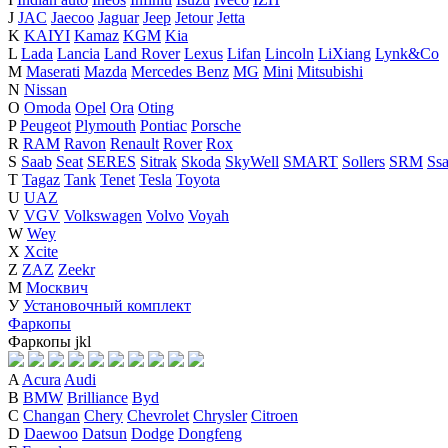
J
JAC
Jaecoo
Jaguar
Jeep
Jetour
Jetta
K
KAIYI
Kamaz
KGM
Kia
L
Lada
Lancia
Land Rover
Lexus
Lifan
Lincoln
LiXiang
Lynk&Co
M
Maserati
Mazda
Mercedes Benz
MG
Mini
Mitsubishi
N
Nissan
O
Omoda
Opel
Ora
Oting
P
Peugeot
Plymouth
Pontiac
Porsche
R
RAM
Ravon
Renault
Rover
Rox
S
Saab
Seat
SERES
Sitrak
Skoda
SkyWell
SMART
Sollers
SRM
Ss
T
Tagaz
Tank
Tenet
Tesla
Toyota
U
UAZ
V
VGV
Volkswagen
Volvo
Voyah
W
Wey
X
Xcite
Z
ZAZ
Zeekr
М
Москвич
У
Установочный комплект
Фаркопы
Фаркопы
j
k
l
A
Acura
Audi
B
BMW
Brilliance
Byd
C
Changan
Chery
Chevrolet
Chrysler
Citroen
D
Daewoo
Datsun
Dodge
Dongfeng