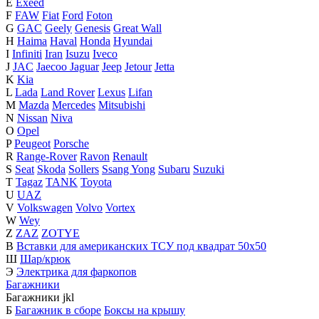
E
Exeed
F
FAW
Fiat
Ford
Foton
G
GAC
Geely
Genesis
Great Wall
H
Haima
Haval
Honda
Hyundai
I
Infiniti
Iran
Isuzu
Iveco
J
JAC
Jaecoo
Jaguar
Jeep
Jetour
Jetta
K
Kia
L
Lada
Land Rover
Lexus
Lifan
M
Mazda
Mercedes
Mitsubishi
N
Nissan
Niva
O
Opel
P
Peugeot
Porsche
R
Range-Rover
Ravon
Renault
S
Seat
Skoda
Sollers
Ssang Yong
Subaru
Suzuki
T
Tagaz
TANK
Toyota
U
UAZ
V
Volkswagen
Volvo
Vortex
W
Wey
Z
ZAZ
ZOTYE
В
Вставки для американских ТСУ под квадрат 50х50
Ш
Шар/крюк
Э
Электрика для фаркопов
Багажники
Багажники
j
k
l
Б
Багажник в сборе
Боксы на крышу