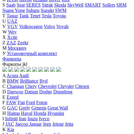
S
Saab
Seat
SERES
Sitrak
Skoda
SkyWell
SMART
Sollers
SRM
Ssang Yong
Subaru
Suzuki
SWM
T
Tagaz
Tank
Tenet
Tesla
Toyota
U
UAZ
V
VGV
Volkswagen
Volvo
Voyah
W
Wey
X
Xcite
Z
ZAZ
Zeekr
М
Москвич
У
Установочный комплект
Фаркопы
Фаркопы
j
k
l
A
Acura
Audi
B
BMW
Brilliance
Byd
C
Changan
Chery
Chevrolet
Chrysler
Citroen
D
Daewoo
Datsun
Dodge
Dongfeng
E
Exeed
F
FAW
Fiat
Ford
Foton
G
GAC
Geely
Genesis
Great Wall
H
Haima
Haval
Honda
Hyundai
I
Infiniti
Iran
Isuzu
Iveco
J
JAC
Jaecoo
Jaguar
Jeep
Jetour
Jetta
K
Kia