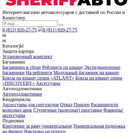
Интернет-магазин автоаксессуаров с доставкой по России и
Казахстану
8 (812) 920-27-75
8 (911) 920-27-75
m
m
Каталог
j
k
l
Защита картера
Установочный комплект
Багажники
Багажники в сборе
Рейлинги на крышу
Экспедиционные
багажники
На рейлинги
Модульный багажник на крышу
Боксы на крышу серии «ATLANT»
Боксы на крышу серии
«DISCOVERY»
Аксессуары
Автоподлокотники
Автоподлокотники
Квадроциклы
Аксессуары для снегоходов
Отвал
Прицеп
Расширители
колесных арок
Ступичные (колесные) проставки
Фаркопы/
аксессуары
Подножки
Крепление за раму универсальное
Универсальная подножка
на фаркоп
Накладки на пороги