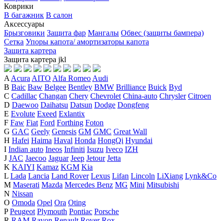
Коврики
В багажник
В салон
Аксессуары
Брызговики
Защита фар
Мангалы
Обвес (защиты бампера)
Сетка
Упоры капота/ амортизаторы капота
Защита картера
Защита картера
j
k
l
A
Acura
AITO
Alfa Romeo
Audi
B
Baic
Baw
Belgee
Bentley
BMW
Brilliance
Buick
Byd
C
Cadillac
Changan
Chery
Chevrolet
China-auto
Chrysler
Citroen
D
Daewoo
Daihatsu
Datsun
Dodge
Dongfeng
E
Evolute
Exeed
Exlantix
F
Faw
Fiat
Ford
Forthing
Foton
G
GAC
Geely
Genesis
GM
GMC
Great Wall
H
Hafei
Haima
Haval
Honda
HongQi
Hyundai
I
Indian auto
Ineos
Infiniti
Isuzu
Iveco
IZH
J
JAC
Jaecoo
Jaguar
Jeep
Jetour
Jetta
K
KAIYI
Kamaz
KGM
Kia
L
Lada
Lancia
Land Rover
Lexus
Lifan
Lincoln
LiXiang
Lynk&Co
M
Maserati
Mazda
Mercedes Benz
MG
Mini
Mitsubishi
N
Nissan
O
Omoda
Opel
Ora
Oting
P
Peugeot
Plymouth
Pontiac
Porsche
R
RAM
Ravon
Renault
Rover
Rox