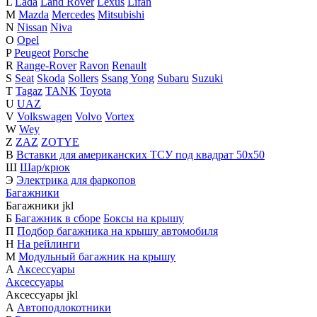
L
Lada
Land Rover
Lexus
Lifan
M
Mazda
Mercedes
Mitsubishi
N
Nissan
Niva
O
Opel
P
Peugeot
Porsche
R
Range-Rover
Ravon
Renault
S
Seat
Skoda
Sollers
Ssang Yong
Subaru
Suzuki
T
Tagaz
TANK
Toyota
U
UAZ
V
Volkswagen
Volvo
Vortex
W
Wey
Z
ZAZ
ZOTYE
В
Вставки для американских ТСУ под квадрат 50х50
Ш
Шар/крюк
Э
Электрика для фаркопов
Багажники
Багажники
j
k
l
Б
Багажник в сборе
Боксы на крышу
П
Подбор багажника на крышу автомобиля
Н
На рейлинги
М
Модульный багажник на крышу
А
Аксессуары
Аксессуары
Аксессуары
j
k
l
А
Автоподлокотники