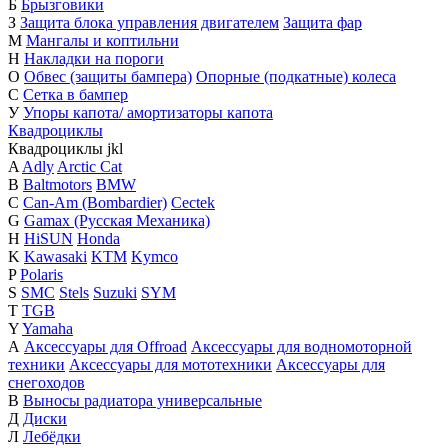
Б
Брызговики
З
Защита блока управления двигателем
Защита фар
М
Мангалы и коптильни
Н
Накладки на пороги
О
Обвес (защиты бампера)
Опорные (подкатные) колеса
С
Сетка в бампер
У
Упоры капота/ амортизаторы капота
Квадроциклы
Квадроциклы
j
k
l
A
Adly
Arctic Cat
B
Baltmotors
BMW
C
Can-Am (Bombardier)
Cectek
G
Gamax (Русская Механика)
H
HiSUN
Honda
K
Kawasaki
KTM
Kymco
P
Polaris
S
SMC
Stels
Suzuki
SYM
T
TGB
Y
Yamaha
А
Аксессуары для Offroad
Аксессуары для водномоторной
техники
Аксессуары для мототехники
Аксессуары для
снегоходов
В
Выносы радиатора универсальные
Д
Диски
Л
Лебёдки