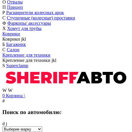
О
Отвалы
П
Прицеп
Р
Расширители колесных арок
С
Ступичные (колесные) проставки
Ф
Фаркопы/ аксессуары
Х
Хомут для трубы
Коврики
Коврики
j
k
l
Б
Багажник
С
Салон
Крепление для техники
Крепление для техники
j
k
l
S
Superclamp
W
W
0
Корзина
\
#
Поиск по автомобилю:
d
j