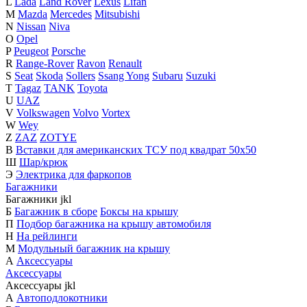
L
Lada
Land Rover
Lexus
Lifan
M
Mazda
Mercedes
Mitsubishi
N
Nissan
Niva
O
Opel
P
Peugeot
Porsche
R
Range-Rover
Ravon
Renault
S
Seat
Skoda
Sollers
Ssang Yong
Subaru
Suzuki
T
Tagaz
TANK
Toyota
U
UAZ
V
Volkswagen
Volvo
Vortex
W
Wey
Z
ZAZ
ZOTYE
В
Вставки для американских ТСУ под квадрат 50х50
Ш
Шар/крюк
Э
Электрика для фаркопов
Багажники
Багажники
j
k
l
Б
Багажник в сборе
Боксы на крышу
П
Подбор багажника на крышу автомобиля
Н
На рейлинги
М
Модульный багажник на крышу
А
Аксессуары
Аксессуары
Аксессуары
j
k
l
А
Автоподлокотники