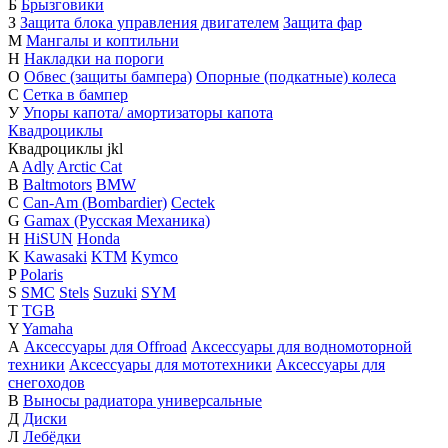
Б
Брызговики
З
Защита блока управления двигателем
Защита фар
М
Мангалы и коптильни
Н
Накладки на пороги
О
Обвес (защиты бампера)
Опорные (подкатные) колеса
С
Сетка в бампер
У
Упоры капота/ амортизаторы капота
Квадроциклы
Квадроциклы
j
k
l
A
Adly
Arctic Cat
B
Baltmotors
BMW
C
Can-Am (Bombardier)
Cectek
G
Gamax (Русская Механика)
H
HiSUN
Honda
K
Kawasaki
KTM
Kymco
P
Polaris
S
SMC
Stels
Suzuki
SYM
T
TGB
Y
Yamaha
А
Аксессуары для Offroad
Аксессуары для водномоторной
техники
Аксессуары для мототехники
Аксессуары для
снегоходов
В
Выносы радиатора универсальные
Д
Диски
Л
Лебёдки