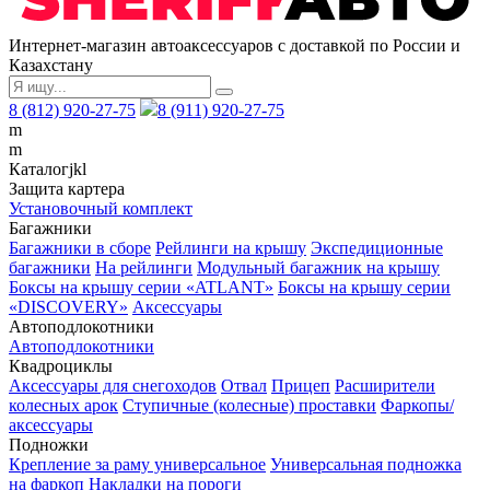
Интернет-магазин автоаксессуаров с доставкой по России и
Казахстану
8 (812) 920-27-75
8 (911) 920-27-75
m
m
Каталог
j
k
l
Защита картера
Установочный комплект
Багажники
Багажники в сборе
Рейлинги на крышу
Экспедиционные
багажники
На рейлинги
Модульный багажник на крышу
Боксы на крышу серии «ATLANT»
Боксы на крышу серии
«DISCOVERY»
Аксессуары
Автоподлокотники
Автоподлокотники
Квадроциклы
Аксессуары для снегоходов
Отвал
Прицеп
Расширители
колесных арок
Ступичные (колесные) проставки
Фаркопы/
аксессуары
Подножки
Крепление за раму универсальное
Универсальная подножка
на фаркоп
Накладки на пороги