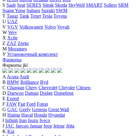
S
Saab
Seat
SERES
Sitrak
Skoda
SkyWell
SMART
Sollers
SRM
Ssang Yong
Subaru
Suzuki
SWM
T
Tagaz
Tank
Tenet
Tesla
Toyota
U
UAZ
V
VGV
Volkswagen
Volvo
Voyah
W
Wey
X
Xcite
Z
ZAZ
Zeekr
М
Москвич
У
Установочный комплект
Фаркопы
Фаркопы
j
k
l
A
Acura
Audi
B
BMW
Brilliance
Byd
C
Changan
Chery
Chevrolet
Chrysler
Citroen
D
Daewoo
Datsun
Dodge
Dongfeng
E
Exeed
F
FAW
Fiat
Ford
Foton
G
GAC
Geely
Genesis
Great Wall
H
Haima
Haval
Honda
Hyundai
I
Infiniti
Iran
Isuzu
Iveco
J
JAC
Jaecoo
Jaguar
Jeep
Jetour
Jetta
K
Kia