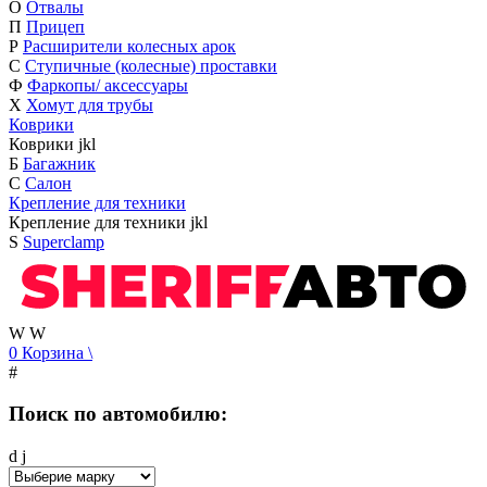
О
Отвалы
П
Прицеп
Р
Расширители колесных арок
С
Ступичные (колесные) проставки
Ф
Фаркопы/ аксессуары
Х
Хомут для трубы
Коврики
Коврики
j
k
l
Б
Багажник
С
Салон
Крепление для техники
Крепление для техники
j
k
l
S
Superclamp
W
W
0
Корзина
\
#
Поиск по автомобилю:
d
j