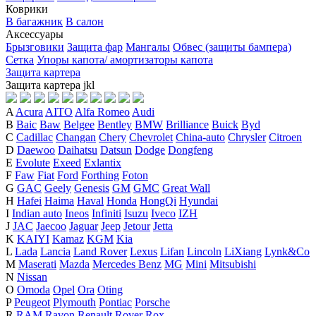
Коврики
В багажник
В салон
Аксессуары
Брызговики
Защита фар
Мангалы
Обвес (защиты бампера)
Сетка
Упоры капота/ амортизаторы капота
Защита картера
Защита картера
j
k
l
A
Acura
AITO
Alfa Romeo
Audi
B
Baic
Baw
Belgee
Bentley
BMW
Brilliance
Buick
Byd
C
Cadillac
Changan
Chery
Chevrolet
China-auto
Chrysler
Citroen
D
Daewoo
Daihatsu
Datsun
Dodge
Dongfeng
E
Evolute
Exeed
Exlantix
F
Faw
Fiat
Ford
Forthing
Foton
G
GAC
Geely
Genesis
GM
GMC
Great Wall
H
Hafei
Haima
Haval
Honda
HongQi
Hyundai
I
Indian auto
Ineos
Infiniti
Isuzu
Iveco
IZH
J
JAC
Jaecoo
Jaguar
Jeep
Jetour
Jetta
K
KAIYI
Kamaz
KGM
Kia
L
Lada
Lancia
Land Rover
Lexus
Lifan
Lincoln
LiXiang
Lynk&Co
M
Maserati
Mazda
Mercedes Benz
MG
Mini
Mitsubishi
N
Nissan
O
Omoda
Opel
Ora
Oting
P
Peugeot
Plymouth
Pontiac
Porsche
R
RAM
Ravon
Renault
Rover
Rox