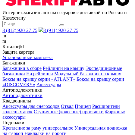
Интернет-магазин автоаксессуаров с доставкой по России и
Казахстану
8 (812) 920-27-75
8 (911) 920-27-75
m
m
Каталог
j
k
l
Защита картера
Установочный комплект
Багажники
Багажники в сборе
Рейлинги на крышу
Экспедиционные
багажники
На рейлинги
Модульный багажник на крышу
Боксы на крышу серии «ATLANT»
Боксы на крышу серии
«DISCOVERY»
Аксессуары
Автоподлокотники
Автоподлокотники
Квадроциклы
Аксессуары для снегоходов
Отвал
Прицеп
Расширители
колесных арок
Ступичные (колесные) проставки
Фаркопы/
аксессуары
Подножки
Крепление за раму универсальное
Универсальная подножка
на фаркоп
Накладки на пороги