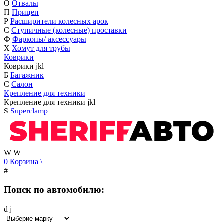
О
Отвалы
П
Прицеп
Р
Расширители колесных арок
С
Ступичные (колесные) проставки
Ф
Фаркопы/ аксессуары
Х
Хомут для трубы
Коврики
Коврики
j
k
l
Б
Багажник
С
Салон
Крепление для техники
Крепление для техники
j
k
l
S
Superclamp
W
W
0
Корзина
\
#
Поиск по автомобилю:
d
j