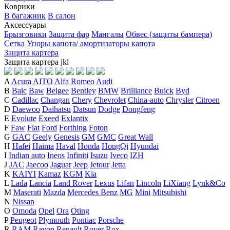
Коврики
В багажник
В салон
Аксессуары
Брызговики
Защита фар
Мангалы
Обвес (защиты бампера)
Сетка
Упоры капота/ амортизаторы капота
Защита картера
Защита картера
j
k
l
A
Acura
AITO
Alfa Romeo
Audi
B
Baic
Baw
Belgee
Bentley
BMW
Brilliance
Buick
Byd
C
Cadillac
Changan
Chery
Chevrolet
China-auto
Chrysler
Citroen
D
Daewoo
Daihatsu
Datsun
Dodge
Dongfeng
E
Evolute
Exeed
Exlantix
F
Faw
Fiat
Ford
Forthing
Foton
G
GAC
Geely
Genesis
GM
GMC
Great Wall
H
Hafei
Haima
Haval
Honda
HongQi
Hyundai
I
Indian auto
Ineos
Infiniti
Isuzu
Iveco
IZH
J
JAC
Jaecoo
Jaguar
Jeep
Jetour
Jetta
K
KAIYI
Kamaz
KGM
Kia
L
Lada
Lancia
Land Rover
Lexus
Lifan
Lincoln
LiXiang
Lynk&Co
M
Maserati
Mazda
Mercedes Benz
MG
Mini
Mitsubishi
N
Nissan
O
Omoda
Opel
Ora
Oting
P
Peugeot
Plymouth
Pontiac
Porsche
R
RAM
Ravon
Renault
Rover
Rox