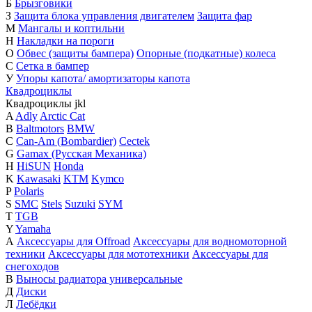
Б
Брызговики
З
Защита блока управления двигателем
Защита фар
М
Мангалы и коптильни
Н
Накладки на пороги
О
Обвес (защиты бампера)
Опорные (подкатные) колеса
С
Сетка в бампер
У
Упоры капота/ амортизаторы капота
Квадроциклы
Квадроциклы
j
k
l
A
Adly
Arctic Cat
B
Baltmotors
BMW
C
Can-Am (Bombardier)
Cectek
G
Gamax (Русская Механика)
H
HiSUN
Honda
K
Kawasaki
KTM
Kymco
P
Polaris
S
SMC
Stels
Suzuki
SYM
T
TGB
Y
Yamaha
А
Аксессуары для Offroad
Аксессуары для водномоторной
техники
Аксессуары для мототехники
Аксессуары для
снегоходов
В
Выносы радиатора универсальные
Д
Диски
Л
Лебёдки