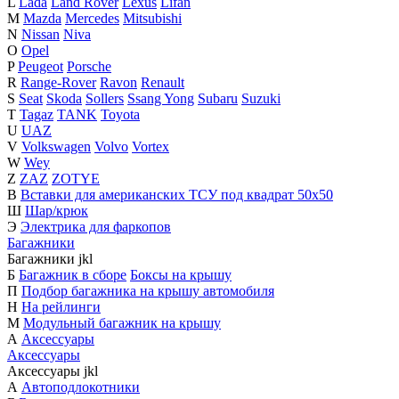
L
Lada
Land Rover
Lexus
Lifan
M
Mazda
Mercedes
Mitsubishi
N
Nissan
Niva
O
Opel
P
Peugeot
Porsche
R
Range-Rover
Ravon
Renault
S
Seat
Skoda
Sollers
Ssang Yong
Subaru
Suzuki
T
Tagaz
TANK
Toyota
U
UAZ
V
Volkswagen
Volvo
Vortex
W
Wey
Z
ZAZ
ZOTYE
В
Вставки для американских ТСУ под квадрат 50х50
Ш
Шар/крюк
Э
Электрика для фаркопов
Багажники
Багажники
j
k
l
Б
Багажник в сборе
Боксы на крышу
П
Подбор багажника на крышу автомобиля
Н
На рейлинги
М
Модульный багажник на крышу
А
Аксессуары
Аксессуары
Аксессуары
j
k
l
А
Автоподлокотники