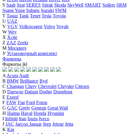
S
Saab
Seat
SERES
Sitrak
Skoda
SkyWell
SMART
Sollers
SRM
Ssang Yong
Subaru
Suzuki
SWM
T
Tagaz
Tank
Tenet
Tesla
Toyota
U
UAZ
V
VGV
Volkswagen
Volvo
Voyah
W
Wey
X
Xcite
Z
ZAZ
Zeekr
М
Москвич
У
Установочный комплект
Фаркопы
Фаркопы
j
k
l
A
Acura
Audi
B
BMW
Brilliance
Byd
C
Changan
Chery
Chevrolet
Chrysler
Citroen
D
Daewoo
Datsun
Dodge
Dongfeng
E
Exeed
F
FAW
Fiat
Ford
Foton
G
GAC
Geely
Genesis
Great Wall
H
Haima
Haval
Honda
Hyundai
I
Infiniti
Iran
Isuzu
Iveco
J
JAC
Jaecoo
Jaguar
Jeep
Jetour
Jetta
K
Kia