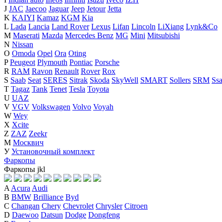
J
JAC
Jaecoo
Jaguar
Jeep
Jetour
Jetta
K
KAIYI
Kamaz
KGM
Kia
L
Lada
Lancia
Land Rover
Lexus
Lifan
Lincoln
LiXiang
Lynk&Co
M
Maserati
Mazda
Mercedes Benz
MG
Mini
Mitsubishi
N
Nissan
O
Omoda
Opel
Ora
Oting
P
Peugeot
Plymouth
Pontiac
Porsche
R
RAM
Ravon
Renault
Rover
Rox
S
Saab
Seat
SERES
Sitrak
Skoda
SkyWell
SMART
Sollers
SRM
Ss
T
Tagaz
Tank
Tenet
Tesla
Toyota
U
UAZ
V
VGV
Volkswagen
Volvo
Voyah
W
Wey
X
Xcite
Z
ZAZ
Zeekr
М
Москвич
У
Установочный комплект
Фаркопы
Фаркопы
j
k
l
A
Acura
Audi
B
BMW
Brilliance
Byd
C
Changan
Chery
Chevrolet
Chrysler
Citroen
D
Daewoo
Datsun
Dodge
Dongfeng