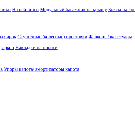
жники
На рейлинги
Модульный багажник на крышу
Боксы на к
ых арок
Ступичные (колесные) проставки
Фаркопы/аксессуары
 фаркоп
Накладки на пороги
ка
Упоры капота/ амортизаторы капота