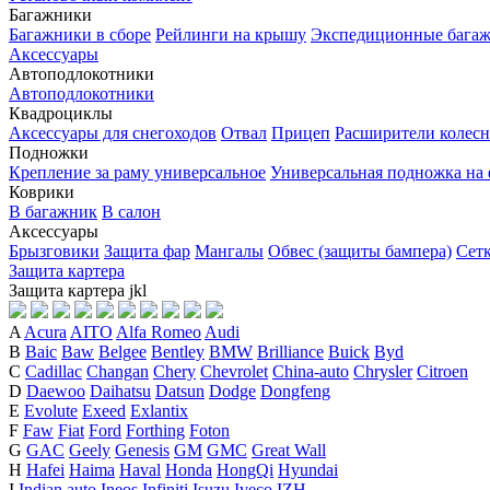
Багажники
Багажники в сборе
Рейлинги на крышу
Экспедиционные бага
Аксессуары
Автоподлокотники
Автоподлокотники
Квадроциклы
Аксессуары для снегоходов
Отвал
Прицеп
Расширители колесн
Подножки
Крепление за раму универсальное
Универсальная подножка на
Коврики
В багажник
В салон
Аксессуары
Брызговики
Защита фар
Мангалы
Обвес (защиты бампера)
Сет
Защита картера
Защита картера
j
k
l
A
Acura
AITO
Alfa Romeo
Audi
B
Baic
Baw
Belgee
Bentley
BMW
Brilliance
Buick
Byd
C
Cadillac
Changan
Chery
Chevrolet
China-auto
Chrysler
Citroen
D
Daewoo
Daihatsu
Datsun
Dodge
Dongfeng
E
Evolute
Exeed
Exlantix
F
Faw
Fiat
Ford
Forthing
Foton
G
GAC
Geely
Genesis
GM
GMC
Great Wall
H
Hafei
Haima
Haval
Honda
HongQi
Hyundai
I
Indian auto
Ineos
Infiniti
Isuzu
Iveco
IZH