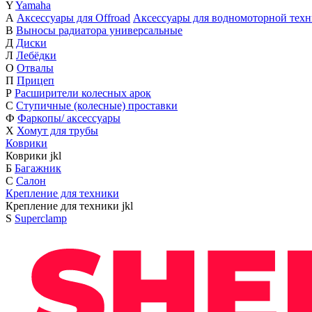
Y
Yamaha
А
Аксессуары для Offroad
Аксессуары для водномоторной тех
В
Выносы радиатора универсальные
Д
Диски
Л
Лебёдки
О
Отвалы
П
Прицеп
Р
Расширители колесных арок
С
Ступичные (колесные) проставки
Ф
Фаркопы/ аксессуары
Х
Хомут для трубы
Коврики
Коврики
j
k
l
Б
Багажник
С
Салон
Крепление для техники
Крепление для техники
j
k
l
S
Superclamp