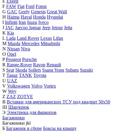
E
Exeed
F
FAW
Fiat
Ford
Foton
G
GAC
Geely
Genesis
Great Wall
H
Haima
Haval
Honda
Hyundai
I
Infiniti
Iran
Isuzu
Iveco
J
JAC
Jaecoo
Jaguar
Jeep
Jetour
Jetta
K
Kia
L
Lada
Land Rover
Lexus
Lifan
M
Mazda
Mercedes
Mitsubishi
N
Nissan
Niva
O
Opel
P
Peugeot
Porsche
R
Range-Rover
Ravon
Renault
S
Seat
Skoda
Sollers
Ssang Yong
Subaru
Suzuki
T
Tagaz
TANK
Toyota
U
UAZ
V
Volkswagen
Volvo
Vortex
W
Wey
Z
ZAZ
ZOTYE
В
Вставки для американских ТСУ под квадрат 50х50
Ш
Шар/крюк
Э
Электрика для фаркопов
Багажники
Багажники
j
k
l
Б
Багажник в сборе
Боксы на крышу