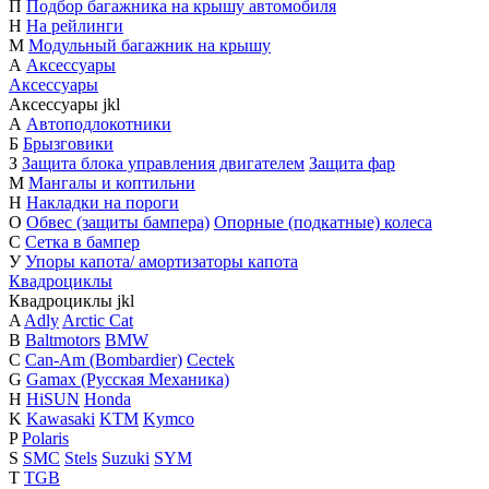
П
Подбор багажника на крышу автомобиля
Н
На рейлинги
М
Модульный багажник на крышу
А
Аксессуары
Аксессуары
Аксессуары
j
k
l
А
Автоподлокотники
Б
Брызговики
З
Защита блока управления двигателем
Защита фар
М
Мангалы и коптильни
Н
Накладки на пороги
О
Обвес (защиты бампера)
Опорные (подкатные) колеса
С
Сетка в бампер
У
Упоры капота/ амортизаторы капота
Квадроциклы
Квадроциклы
j
k
l
A
Adly
Arctic Cat
B
Baltmotors
BMW
C
Can-Am (Bombardier)
Cectek
G
Gamax (Русская Механика)
H
HiSUN
Honda
K
Kawasaki
KTM
Kymco
P
Polaris
S
SMC
Stels
Suzuki
SYM
T
TGB