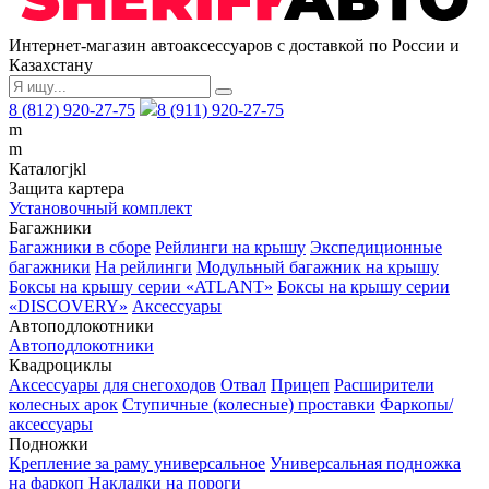
Интернет-магазин автоаксессуаров с доставкой по России и
Казахстану
8 (812) 920-27-75
8 (911) 920-27-75
m
m
Каталог
j
k
l
Защита картера
Установочный комплект
Багажники
Багажники в сборе
Рейлинги на крышу
Экспедиционные
багажники
На рейлинги
Модульный багажник на крышу
Боксы на крышу серии «ATLANT»
Боксы на крышу серии
«DISCOVERY»
Аксессуары
Автоподлокотники
Автоподлокотники
Квадроциклы
Аксессуары для снегоходов
Отвал
Прицеп
Расширители
колесных арок
Ступичные (колесные) проставки
Фаркопы/
аксессуары
Подножки
Крепление за раму универсальное
Универсальная подножка
на фаркоп
Накладки на пороги