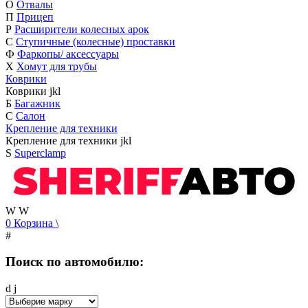
О
Отвалы
П
Прицеп
Р
Расширители колесных арок
С
Ступичные (колесные) проставки
Ф
Фаркопы/ аксессуары
Х
Хомут для трубы
Коврики
Коврики
j
k
l
Б
Багажник
С
Салон
Крепление для техники
Крепление для техники
j
k
l
S
Superclamp
W
W
0
Корзина
\
#
Поиск по автомобилю:
d
j