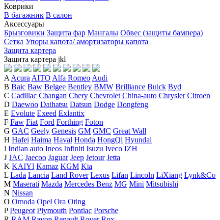
Коврики
В багажник
В салон
Аксессуары
Брызговики
Защита фар
Мангалы
Обвес (защиты бампера)
Сетка
Упоры капота/ амортизаторы капота
Защита картера
Защита картера
j
k
l
A
Acura
AITO
Alfa Romeo
Audi
B
Baic
Baw
Belgee
Bentley
BMW
Brilliance
Buick
Byd
C
Cadillac
Changan
Chery
Chevrolet
China-auto
Chrysler
Citroen
D
Daewoo
Daihatsu
Datsun
Dodge
Dongfeng
E
Evolute
Exeed
Exlantix
F
Faw
Fiat
Ford
Forthing
Foton
G
GAC
Geely
Genesis
GM
GMC
Great Wall
H
Hafei
Haima
Haval
Honda
HongQi
Hyundai
I
Indian auto
Ineos
Infiniti
Isuzu
Iveco
IZH
J
JAC
Jaecoo
Jaguar
Jeep
Jetour
Jetta
K
KAIYI
Kamaz
KGM
Kia
L
Lada
Lancia
Land Rover
Lexus
Lifan
Lincoln
LiXiang
Lynk&Co
M
Maserati
Mazda
Mercedes Benz
MG
Mini
Mitsubishi
N
Nissan
O
Omoda
Opel
Ora
Oting
P
Peugeot
Plymouth
Pontiac
Porsche
R
RAM
Ravon
Renault
Rover
Rox