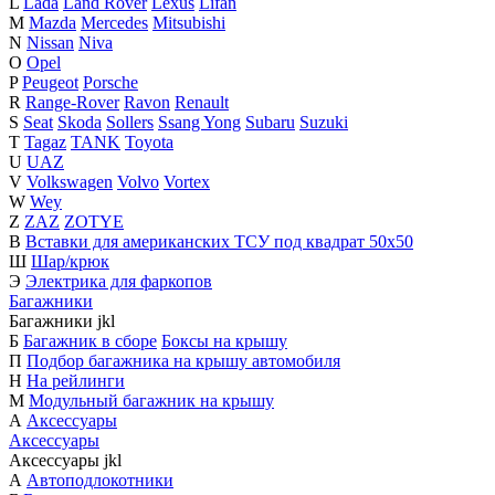
L
Lada
Land Rover
Lexus
Lifan
M
Mazda
Mercedes
Mitsubishi
N
Nissan
Niva
O
Opel
P
Peugeot
Porsche
R
Range-Rover
Ravon
Renault
S
Seat
Skoda
Sollers
Ssang Yong
Subaru
Suzuki
T
Tagaz
TANK
Toyota
U
UAZ
V
Volkswagen
Volvo
Vortex
W
Wey
Z
ZAZ
ZOTYE
В
Вставки для американских ТСУ под квадрат 50х50
Ш
Шар/крюк
Э
Электрика для фаркопов
Багажники
Багажники
j
k
l
Б
Багажник в сборе
Боксы на крышу
П
Подбор багажника на крышу автомобиля
Н
На рейлинги
М
Модульный багажник на крышу
А
Аксессуары
Аксессуары
Аксессуары
j
k
l
А
Автоподлокотники