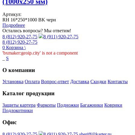
(1000х250 мм)
Артикул:
RH 16*250*1000 BK черн
Подробнее
Остались вопросы? Мы ответим!
8 (812) 920-27-75
8 (911) 920-27-75
8 (812) 920-27-75
0
Корзина
\
'bxmaker:geoip.city' is not a component
_
S
О компании
Установка
Оплата
Вопрос-ответ
Доставка
Скидки
Контакты
Каталог продукции
Защиты картера
Фаркопы
Подножки
Багажники
Коврики
Подлокотники
Офис
8 (812) 920-27-75
8 (911) 920-27-75
sheriff@karter.ru