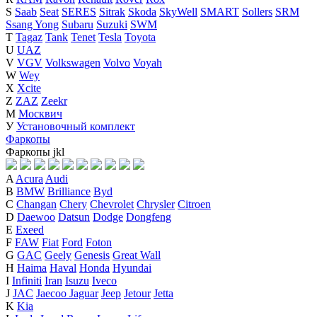
S
Saab
Seat
SERES
Sitrak
Skoda
SkyWell
SMART
Sollers
SRM
Ssang Yong
Subaru
Suzuki
SWM
T
Tagaz
Tank
Tenet
Tesla
Toyota
U
UAZ
V
VGV
Volkswagen
Volvo
Voyah
W
Wey
X
Xcite
Z
ZAZ
Zeekr
М
Москвич
У
Установочный комплект
Фаркопы
Фаркопы
j
k
l
A
Acura
Audi
B
BMW
Brilliance
Byd
C
Changan
Chery
Chevrolet
Chrysler
Citroen
D
Daewoo
Datsun
Dodge
Dongfeng
E
Exeed
F
FAW
Fiat
Ford
Foton
G
GAC
Geely
Genesis
Great Wall
H
Haima
Haval
Honda
Hyundai
I
Infiniti
Iran
Isuzu
Iveco
J
JAC
Jaecoo
Jaguar
Jeep
Jetour
Jetta
K
Kia