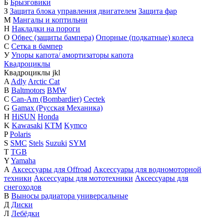
Б
Брызговики
З
Защита блока управления двигателем
Защита фар
М
Мангалы и коптильни
Н
Накладки на пороги
О
Обвес (защиты бампера)
Опорные (подкатные) колеса
С
Сетка в бампер
У
Упоры капота/ амортизаторы капота
Квадроциклы
Квадроциклы
j
k
l
A
Adly
Arctic Cat
B
Baltmotors
BMW
C
Can-Am (Bombardier)
Cectek
G
Gamax (Русская Механика)
H
HiSUN
Honda
K
Kawasaki
KTM
Kymco
P
Polaris
S
SMC
Stels
Suzuki
SYM
T
TGB
Y
Yamaha
А
Аксессуары для Offroad
Аксессуары для водномоторной
техники
Аксессуары для мототехники
Аксессуары для
снегоходов
В
Выносы радиатора универсальные
Д
Диски
Л
Лебёдки