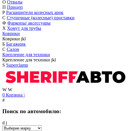
О
Отвалы
П
Прицеп
Р
Расширители колесных арок
С
Ступичные (колесные) проставки
Ф
Фаркопы/ аксессуары
Х
Хомут для трубы
Коврики
Коврики
j
k
l
Б
Багажник
С
Салон
Крепление для техники
Крепление для техники
j
k
l
S
Superclamp
W
W
0
Корзина
\
#
Поиск по автомобилю:
d
j