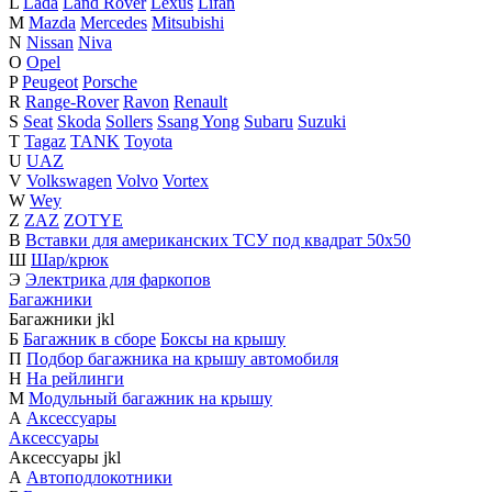
L
Lada
Land Rover
Lexus
Lifan
M
Mazda
Mercedes
Mitsubishi
N
Nissan
Niva
O
Opel
P
Peugeot
Porsche
R
Range-Rover
Ravon
Renault
S
Seat
Skoda
Sollers
Ssang Yong
Subaru
Suzuki
T
Tagaz
TANK
Toyota
U
UAZ
V
Volkswagen
Volvo
Vortex
W
Wey
Z
ZAZ
ZOTYE
В
Вставки для американских ТСУ под квадрат 50х50
Ш
Шар/крюк
Э
Электрика для фаркопов
Багажники
Багажники
j
k
l
Б
Багажник в сборе
Боксы на крышу
П
Подбор багажника на крышу автомобиля
Н
На рейлинги
М
Модульный багажник на крышу
А
Аксессуары
Аксессуары
Аксессуары
j
k
l
А
Автоподлокотники