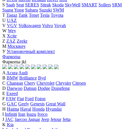
S
Saab
Seat
SERES
Sitrak
Skoda
SkyWell
SMART
Sollers
SRM
Ssang Yong
Subaru
Suzuki
SWM
T
Tagaz
Tank
Tenet
Tesla
Toyota
U
UAZ
V
VGV
Volkswagen
Volvo
Voyah
W
Wey
X
Xcite
Z
ZAZ
Zeekr
М
Москвич
У
Установочный комплект
Фаркопы
Фаркопы
j
k
l
A
Acura
Audi
B
BMW
Brilliance
Byd
C
Changan
Chery
Chevrolet
Chrysler
Citroen
D
Daewoo
Datsun
Dodge
Dongfeng
E
Exeed
F
FAW
Fiat
Ford
Foton
G
GAC
Geely
Genesis
Great Wall
H
Haima
Haval
Honda
Hyundai
I
Infiniti
Iran
Isuzu
Iveco
J
JAC
Jaecoo
Jaguar
Jeep
Jetour
Jetta
K
Kia