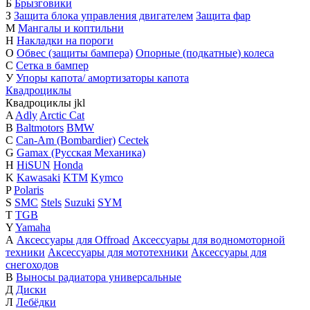
Б
Брызговики
З
Защита блока управления двигателем
Защита фар
М
Мангалы и коптильни
Н
Накладки на пороги
О
Обвес (защиты бампера)
Опорные (подкатные) колеса
С
Сетка в бампер
У
Упоры капота/ амортизаторы капота
Квадроциклы
Квадроциклы
j
k
l
A
Adly
Arctic Cat
B
Baltmotors
BMW
C
Can-Am (Bombardier)
Cectek
G
Gamax (Русская Механика)
H
HiSUN
Honda
K
Kawasaki
KTM
Kymco
P
Polaris
S
SMC
Stels
Suzuki
SYM
T
TGB
Y
Yamaha
А
Аксессуары для Offroad
Аксессуары для водномоторной
техники
Аксессуары для мототехники
Аксессуары для
снегоходов
В
Выносы радиатора универсальные
Д
Диски
Л
Лебёдки