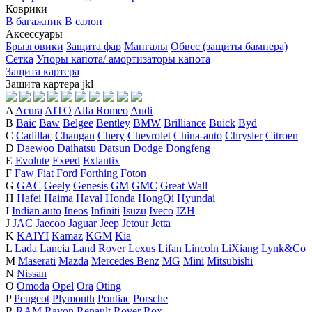
Коврики
В багажник
В салон
Аксессуары
Брызговики
Защита фар
Мангалы
Обвес (защиты бампера)
Сетка
Упоры капота/ амортизаторы капота
Защита картера
Защита картера
j
k
l
A
Acura
AITO
Alfa Romeo
Audi
B
Baic
Baw
Belgee
Bentley
BMW
Brilliance
Buick
Byd
C
Cadillac
Changan
Chery
Chevrolet
China-auto
Chrysler
Citroen
D
Daewoo
Daihatsu
Datsun
Dodge
Dongfeng
E
Evolute
Exeed
Exlantix
F
Faw
Fiat
Ford
Forthing
Foton
G
GAC
Geely
Genesis
GM
GMC
Great Wall
H
Hafei
Haima
Haval
Honda
HongQi
Hyundai
I
Indian auto
Ineos
Infiniti
Isuzu
Iveco
IZH
J
JAC
Jaecoo
Jaguar
Jeep
Jetour
Jetta
K
KAIYI
Kamaz
KGM
Kia
L
Lada
Lancia
Land Rover
Lexus
Lifan
Lincoln
LiXiang
Lynk&Co
M
Maserati
Mazda
Mercedes Benz
MG
Mini
Mitsubishi
N
Nissan
O
Omoda
Opel
Ora
Oting
P
Peugeot
Plymouth
Pontiac
Porsche
R
RAM
Ravon
Renault
Rover
Rox