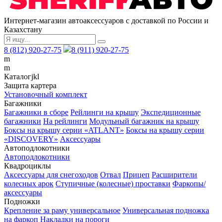
Интернет-магазин автоаксессуаров с доставкой по России и
Казахстану
8 (812) 920-27-75
8 (911) 920-27-75
m
m
Каталог
j
k
l
Защита картера
Установочный комплект
Багажники
Багажники в сборе
Рейлинги на крышу
Экспедиционные
багажники
На рейлинги
Модульный багажник на крышу
Боксы на крышу серии «ATLANT»
Боксы на крышу серии
«DISCOVERY»
Аксессуары
Автоподлокотники
Автоподлокотники
Квадроциклы
Аксессуары для снегоходов
Отвал
Прицеп
Расширители
колесных арок
Ступичные (колесные) проставки
Фаркопы/
аксессуары
Подножки
Крепление за раму универсальное
Универсальная подножка
на фаркоп
Накладки на пороги