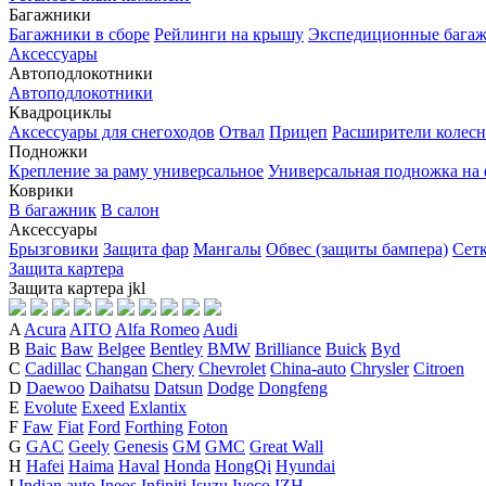
Багажники
Багажники в сборе
Рейлинги на крышу
Экспедиционные бага
Аксессуары
Автоподлокотники
Автоподлокотники
Квадроциклы
Аксессуары для снегоходов
Отвал
Прицеп
Расширители колесн
Подножки
Крепление за раму универсальное
Универсальная подножка на
Коврики
В багажник
В салон
Аксессуары
Брызговики
Защита фар
Мангалы
Обвес (защиты бампера)
Сет
Защита картера
Защита картера
j
k
l
A
Acura
AITO
Alfa Romeo
Audi
B
Baic
Baw
Belgee
Bentley
BMW
Brilliance
Buick
Byd
C
Cadillac
Changan
Chery
Chevrolet
China-auto
Chrysler
Citroen
D
Daewoo
Daihatsu
Datsun
Dodge
Dongfeng
E
Evolute
Exeed
Exlantix
F
Faw
Fiat
Ford
Forthing
Foton
G
GAC
Geely
Genesis
GM
GMC
Great Wall
H
Hafei
Haima
Haval
Honda
HongQi
Hyundai
I
Indian auto
Ineos
Infiniti
Isuzu
Iveco
IZH