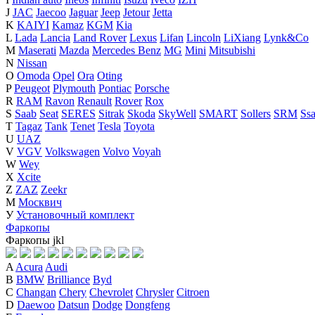
J
JAC
Jaecoo
Jaguar
Jeep
Jetour
Jetta
K
KAIYI
Kamaz
KGM
Kia
L
Lada
Lancia
Land Rover
Lexus
Lifan
Lincoln
LiXiang
Lynk&Co
M
Maserati
Mazda
Mercedes Benz
MG
Mini
Mitsubishi
N
Nissan
O
Omoda
Opel
Ora
Oting
P
Peugeot
Plymouth
Pontiac
Porsche
R
RAM
Ravon
Renault
Rover
Rox
S
Saab
Seat
SERES
Sitrak
Skoda
SkyWell
SMART
Sollers
SRM
Ss
T
Tagaz
Tank
Tenet
Tesla
Toyota
U
UAZ
V
VGV
Volkswagen
Volvo
Voyah
W
Wey
X
Xcite
Z
ZAZ
Zeekr
М
Москвич
У
Установочный комплект
Фаркопы
Фаркопы
j
k
l
A
Acura
Audi
B
BMW
Brilliance
Byd
C
Changan
Chery
Chevrolet
Chrysler
Citroen
D
Daewoo
Datsun
Dodge
Dongfeng