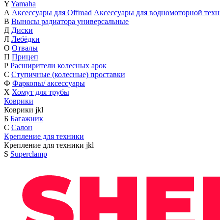
Y
Yamaha
А
Аксессуары для Offroad
Аксессуары для водномоторной тех
В
Выносы радиатора универсальные
Д
Диски
Л
Лебёдки
О
Отвалы
П
Прицеп
Р
Расширители колесных арок
С
Ступичные (колесные) проставки
Ф
Фаркопы/ аксессуары
Х
Хомут для трубы
Коврики
Коврики
j
k
l
Б
Багажник
С
Салон
Крепление для техники
Крепление для техники
j
k
l
S
Superclamp