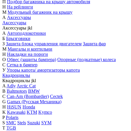
П
Подбор багажника на крышу автомобиля
Н
На рейлинги
М
Модульный багажник на крышу
А
Аксессуары
Аксессуары
Аксессуары
j
k
l
А
Автоподлокотники
Б
Брызговики
З
Защита блока управления двигателем
Защита фар
М
Мангалы и коптильни
Н
Накладки на пороги
О
Обвес (защиты бампера)
Опорные (подкатные) колеса
С
Сетка в бампер
У
Упоры капота/ амортизаторы капота
Квадроциклы
Квадроциклы
j
k
l
A
Adly
Arctic Cat
B
Baltmotors
BMW
C
Can-Am (Bombardier)
Cectek
G
Gamax (Русская Механика)
H
HiSUN
Honda
K
Kawasaki
KTM
Kymco
P
Polaris
S
SMC
Stels
Suzuki
SYM
T
TGB