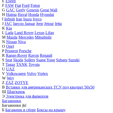
E
Exeed
F
FAW
Fiat
Ford
Foton
G
GAC
Geely
Genesis
Great Wall
H
Haima
Haval
Honda
Hyundai
I
Infiniti
Iran
Isuzu
Iveco
J
JAC
Jaecoo
Jaguar
Jeep
Jetour
Jetta
K
Kia
L
Lada
Land Rover
Lexus
Lifan
M
Mazda
Mercedes
Mitsubishi
N
Nissan
Niva
O
Opel
P
Peugeot
Porsche
R
Range-Rover
Ravon
Renault
S
Seat
Skoda
Sollers
Ssang Yong
Subaru
Suzuki
T
Tagaz
TANK
Toyota
U
UAZ
V
Volkswagen
Volvo
Vortex
W
Wey
Z
ZAZ
ZOTYE
В
Вставки для американских ТСУ под квадрат 50х50
Ш
Шар/крюк
Э
Электрика для фаркопов
Багажники
Багажники
j
k
l
Б
Багажник в сборе
Боксы на крышу