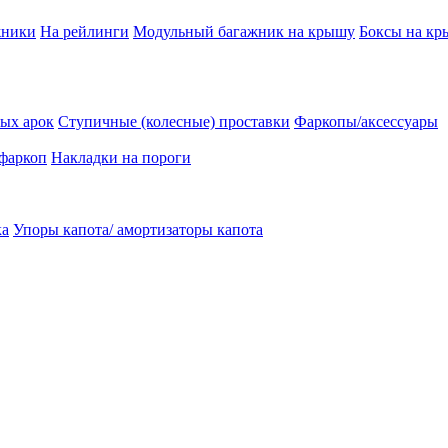
жники
На рейлинги
Модульный багажник на крышу
Боксы на к
ых арок
Ступичные (колесные) проставки
Фаркопы/аксессуары
 фаркоп
Накладки на пороги
ка
Упоры капота/ амортизаторы капота