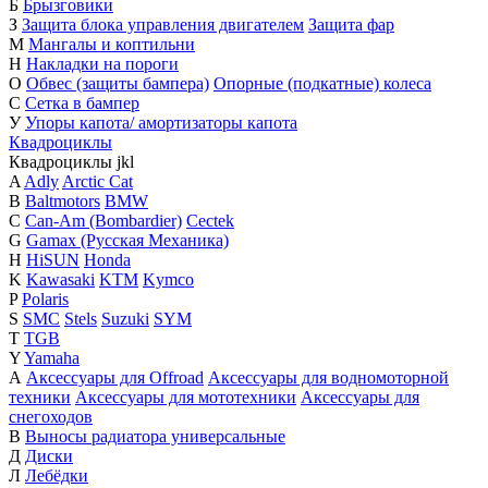
Б
Брызговики
З
Защита блока управления двигателем
Защита фар
М
Мангалы и коптильни
Н
Накладки на пороги
О
Обвес (защиты бампера)
Опорные (подкатные) колеса
С
Сетка в бампер
У
Упоры капота/ амортизаторы капота
Квадроциклы
Квадроциклы
j
k
l
A
Adly
Arctic Cat
B
Baltmotors
BMW
C
Can-Am (Bombardier)
Cectek
G
Gamax (Русская Механика)
H
HiSUN
Honda
K
Kawasaki
KTM
Kymco
P
Polaris
S
SMC
Stels
Suzuki
SYM
T
TGB
Y
Yamaha
А
Аксессуары для Offroad
Аксессуары для водномоторной
техники
Аксессуары для мототехники
Аксессуары для
снегоходов
В
Выносы радиатора универсальные
Д
Диски
Л
Лебёдки