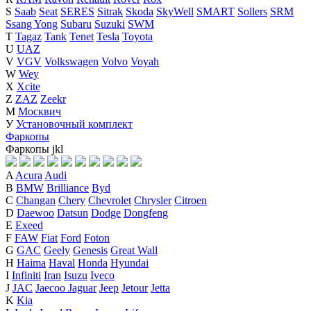
S
Saab
Seat
SERES
Sitrak
Skoda
SkyWell
SMART
Sollers
SRM
Ssang Yong
Subaru
Suzuki
SWM
T
Tagaz
Tank
Tenet
Tesla
Toyota
U
UAZ
V
VGV
Volkswagen
Volvo
Voyah
W
Wey
X
Xcite
Z
ZAZ
Zeekr
М
Москвич
У
Установочный комплект
Фаркопы
Фаркопы
j
k
l
A
Acura
Audi
B
BMW
Brilliance
Byd
C
Changan
Chery
Chevrolet
Chrysler
Citroen
D
Daewoo
Datsun
Dodge
Dongfeng
E
Exeed
F
FAW
Fiat
Ford
Foton
G
GAC
Geely
Genesis
Great Wall
H
Haima
Haval
Honda
Hyundai
I
Infiniti
Iran
Isuzu
Iveco
J
JAC
Jaecoo
Jaguar
Jeep
Jetour
Jetta
K
Kia