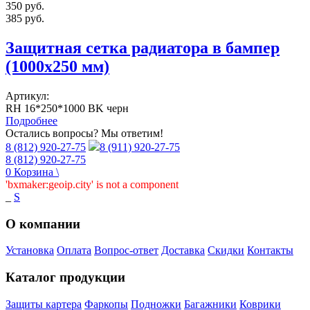
350
руб.
385
руб.
Защитная сетка радиатора в бампер
(1000х250 мм)
Артикул:
RH 16*250*1000 BK черн
Подробнее
Остались вопросы? Мы ответим!
8 (812) 920-27-75
8 (911) 920-27-75
8 (812) 920-27-75
0
Корзина
\
'bxmaker:geoip.city' is not a component
_
S
О компании
Установка
Оплата
Вопрос-ответ
Доставка
Скидки
Контакты
Каталог продукции
Защиты картера
Фаркопы
Подножки
Багажники
Коврики