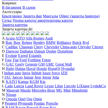
Коврики
В багажник
В салон
Аксессуары
Брызговики
Защита фар
Мангалы
Обвес (защиты бампера)
Сетка
Упоры капота/ амортизаторы капота
Защита картера
Защита картера
j
k
l
A
Acura
AITO
Alfa Romeo
Audi
B
Baic
Baw
Belgee
Bentley
BMW
Brilliance
Buick
Byd
C
Cadillac
Changan
Chery
Chevrolet
China-auto
Chrysler
Citroen
D
Daewoo
Daihatsu
Datsun
Dodge
Dongfeng
E
Evolute
Exeed
Exlantix
F
Faw
Fiat
Ford
Forthing
Foton
G
GAC
Geely
Genesis
GM
GMC
Great Wall
H
Hafei
Haima
Haval
Honda
HongQi
Hyundai
I
Indian auto
Ineos
Infiniti
Isuzu
Iveco
IZH
J
JAC
Jaecoo
Jaguar
Jeep
Jetour
Jetta
K
KAIYI
Kamaz
KGM
Kia
L
Lada
Lancia
Land Rover
Lexus
Lifan
Lincoln
LiXiang
Lynk&Co
M
Maserati
Mazda
Mercedes Benz
MG
Mini
Mitsubishi
N
Nissan
O
Omoda
Opel
Ora
Oting
P
Peugeot
Plymouth
Pontiac
Porsche
R
RAM
Ravon
Renault
Rover
Rox