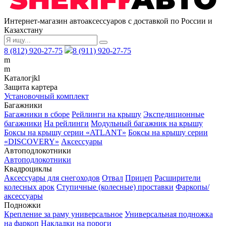
Интернет-магазин автоаксессуаров с доставкой по России и
Казахстану
8 (812) 920-27-75
8 (911) 920-27-75
m
m
Каталог
j
k
l
Защита картера
Установочный комплект
Багажники
Багажники в сборе
Рейлинги на крышу
Экспедиционные
багажники
На рейлинги
Модульный багажник на крышу
Боксы на крышу серии «ATLANT»
Боксы на крышу серии
«DISCOVERY»
Аксессуары
Автоподлокотники
Автоподлокотники
Квадроциклы
Аксессуары для снегоходов
Отвал
Прицеп
Расширители
колесных арок
Ступичные (колесные) проставки
Фаркопы/
аксессуары
Подножки
Крепление за раму универсальное
Универсальная подножка
на фаркоп
Накладки на пороги