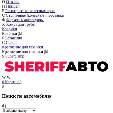
О
Отвалы
П
Прицеп
Р
Расширители колесных арок
С
Ступичные (колесные) проставки
Ф
Фаркопы/ аксессуары
Х
Хомут для трубы
Коврики
Коврики
j
k
l
Б
Багажник
С
Салон
Крепление для техники
Крепление для техники
j
k
l
S
Superclamp
W
W
0
Корзина
\
#
Поиск по автомобилю:
d
j