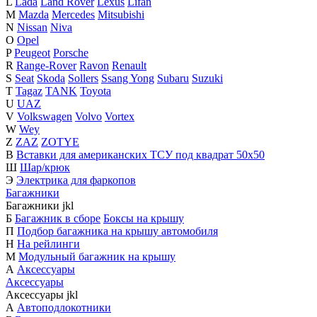
L
Lada
Land Rover
Lexus
Lifan
M
Mazda
Mercedes
Mitsubishi
N
Nissan
Niva
O
Opel
P
Peugeot
Porsche
R
Range-Rover
Ravon
Renault
S
Seat
Skoda
Sollers
Ssang Yong
Subaru
Suzuki
T
Tagaz
TANK
Toyota
U
UAZ
V
Volkswagen
Volvo
Vortex
W
Wey
Z
ZAZ
ZOTYE
В
Вставки для американских ТСУ под квадрат 50х50
Ш
Шар/крюк
Э
Электрика для фаркопов
Багажники
Багажники
j
k
l
Б
Багажник в сборе
Боксы на крышу
П
Подбор багажника на крышу автомобиля
Н
На рейлинги
М
Модульный багажник на крышу
А
Аксессуары
Аксессуары
Аксессуары
j
k
l
А
Автоподлокотники