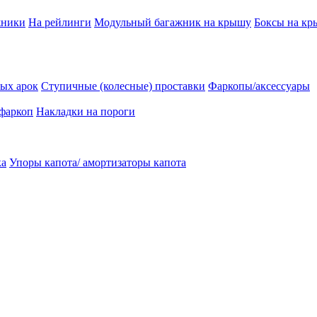
жники
На рейлинги
Модульный багажник на крышу
Боксы на к
ых арок
Ступичные (колесные) проставки
Фаркопы/аксессуары
 фаркоп
Накладки на пороги
ка
Упоры капота/ амортизаторы капота