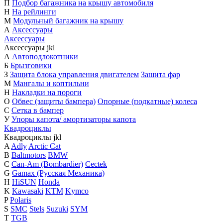
П
Подбор багажника на крышу автомобиля
Н
На рейлинги
М
Модульный багажник на крышу
А
Аксессуары
Аксессуары
Аксессуары
j
k
l
А
Автоподлокотники
Б
Брызговики
З
Защита блока управления двигателем
Защита фар
М
Мангалы и коптильни
Н
Накладки на пороги
О
Обвес (защиты бампера)
Опорные (подкатные) колеса
С
Сетка в бампер
У
Упоры капота/ амортизаторы капота
Квадроциклы
Квадроциклы
j
k
l
A
Adly
Arctic Cat
B
Baltmotors
BMW
C
Can-Am (Bombardier)
Cectek
G
Gamax (Русская Механика)
H
HiSUN
Honda
K
Kawasaki
KTM
Kymco
P
Polaris
S
SMC
Stels
Suzuki
SYM
T
TGB