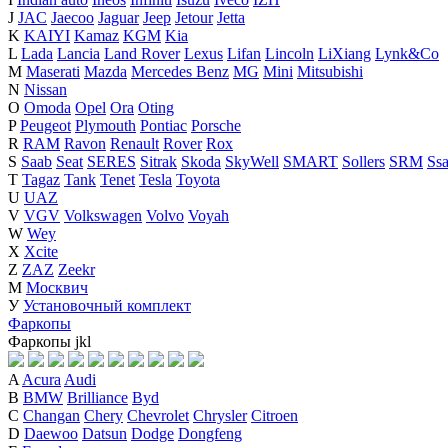
J
JAC
Jaecoo
Jaguar
Jeep
Jetour
Jetta
K
KAIYI
Kamaz
KGM
Kia
L
Lada
Lancia
Land Rover
Lexus
Lifan
Lincoln
LiXiang
Lynk&Co
M
Maserati
Mazda
Mercedes Benz
MG
Mini
Mitsubishi
N
Nissan
O
Omoda
Opel
Ora
Oting
P
Peugeot
Plymouth
Pontiac
Porsche
R
RAM
Ravon
Renault
Rover
Rox
S
Saab
Seat
SERES
Sitrak
Skoda
SkyWell
SMART
Sollers
SRM
Ss
T
Tagaz
Tank
Tenet
Tesla
Toyota
U
UAZ
V
VGV
Volkswagen
Volvo
Voyah
W
Wey
X
Xcite
Z
ZAZ
Zeekr
М
Москвич
У
Установочный комплект
Фаркопы
Фаркопы
j
k
l
A
Acura
Audi
B
BMW
Brilliance
Byd
C
Changan
Chery
Chevrolet
Chrysler
Citroen
D
Daewoo
Datsun
Dodge
Dongfeng