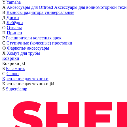
Y
Yamaha
А
Аксессуары для Offroad
Аксессуары для водномоторной тех
В
Выносы радиатора универсальные
Д
Диски
Л
Лебёдки
О
Отвалы
П
Прицеп
Р
Расширители колесных арок
С
Ступичные (колесные) проставки
Ф
Фаркопы/ аксессуары
Х
Хомут для трубы
Коврики
Коврики
j
k
l
Б
Багажник
С
Салон
Крепление для техники
Крепление для техники
j
k
l
S
Superclamp