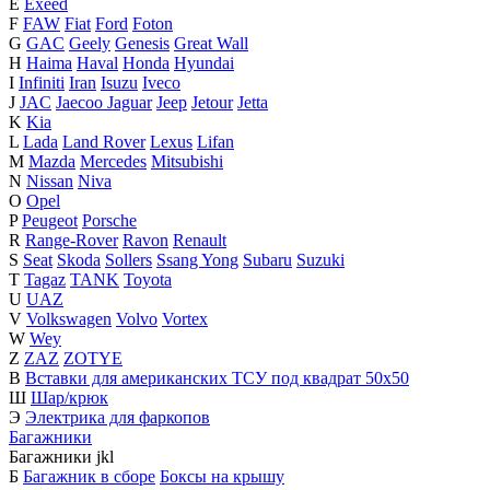
E
Exeed
F
FAW
Fiat
Ford
Foton
G
GAC
Geely
Genesis
Great Wall
H
Haima
Haval
Honda
Hyundai
I
Infiniti
Iran
Isuzu
Iveco
J
JAC
Jaecoo
Jaguar
Jeep
Jetour
Jetta
K
Kia
L
Lada
Land Rover
Lexus
Lifan
M
Mazda
Mercedes
Mitsubishi
N
Nissan
Niva
O
Opel
P
Peugeot
Porsche
R
Range-Rover
Ravon
Renault
S
Seat
Skoda
Sollers
Ssang Yong
Subaru
Suzuki
T
Tagaz
TANK
Toyota
U
UAZ
V
Volkswagen
Volvo
Vortex
W
Wey
Z
ZAZ
ZOTYE
В
Вставки для американских ТСУ под квадрат 50х50
Ш
Шар/крюк
Э
Электрика для фаркопов
Багажники
Багажники
j
k
l
Б
Багажник в сборе
Боксы на крышу