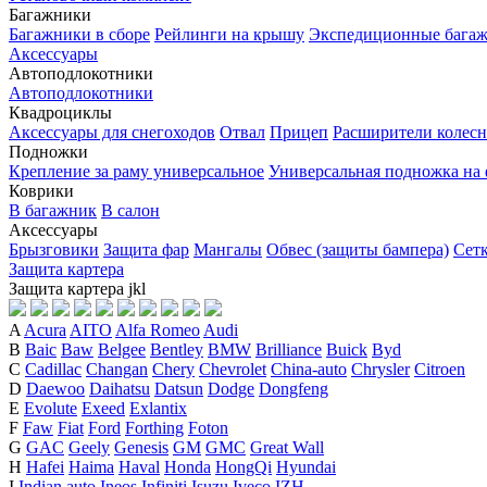
Багажники
Багажники в сборе
Рейлинги на крышу
Экспедиционные бага
Аксессуары
Автоподлокотники
Автоподлокотники
Квадроциклы
Аксессуары для снегоходов
Отвал
Прицеп
Расширители колесн
Подножки
Крепление за раму универсальное
Универсальная подножка на
Коврики
В багажник
В салон
Аксессуары
Брызговики
Защита фар
Мангалы
Обвес (защиты бампера)
Сет
Защита картера
Защита картера
j
k
l
A
Acura
AITO
Alfa Romeo
Audi
B
Baic
Baw
Belgee
Bentley
BMW
Brilliance
Buick
Byd
C
Cadillac
Changan
Chery
Chevrolet
China-auto
Chrysler
Citroen
D
Daewoo
Daihatsu
Datsun
Dodge
Dongfeng
E
Evolute
Exeed
Exlantix
F
Faw
Fiat
Ford
Forthing
Foton
G
GAC
Geely
Genesis
GM
GMC
Great Wall
H
Hafei
Haima
Haval
Honda
HongQi
Hyundai
I
Indian auto
Ineos
Infiniti
Isuzu
Iveco
IZH