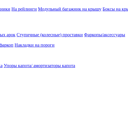
жники
На рейлинги
Модульный багажник на крышу
Боксы на к
ых арок
Ступичные (колесные) проставки
Фаркопы/аксессуары
 фаркоп
Накладки на пороги
ка
Упоры капота/ амортизаторы капота