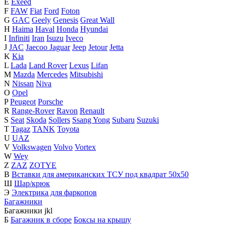
E
Exeed
F
FAW
Fiat
Ford
Foton
G
GAC
Geely
Genesis
Great Wall
H
Haima
Haval
Honda
Hyundai
I
Infiniti
Iran
Isuzu
Iveco
J
JAC
Jaecoo
Jaguar
Jeep
Jetour
Jetta
K
Kia
L
Lada
Land Rover
Lexus
Lifan
M
Mazda
Mercedes
Mitsubishi
N
Nissan
Niva
O
Opel
P
Peugeot
Porsche
R
Range-Rover
Ravon
Renault
S
Seat
Skoda
Sollers
Ssang Yong
Subaru
Suzuki
T
Tagaz
TANK
Toyota
U
UAZ
V
Volkswagen
Volvo
Vortex
W
Wey
Z
ZAZ
ZOTYE
В
Вставки для американских ТСУ под квадрат 50х50
Ш
Шар/крюк
Э
Электрика для фаркопов
Багажники
Багажники
j
k
l
Б
Багажник в сборе
Боксы на крышу