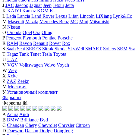
J
JAC
Jaecoo
Jaguar
Jeep
Jetour
Jetta
K
KAIYI
Kamaz
KGM
Kia
L
Lada
Lancia
Land Rover
Lexus
Lifan
Lincoln
LiXiang
Lynk&Co
M
Maserati
Mazda
Mercedes Benz
MG
Mini
Mitsubishi
N
Nissan
O
Omoda
Opel
Ora
Oting
P
Peugeot
Plymouth
Pontiac
Porsche
R
RAM
Ravon
Renault
Rover
Rox
S
Saab
Seat
SERES
Sitrak
Skoda
SkyWell
SMART
Sollers
SRM
Ss
T
Tagaz
Tank
Tenet
Tesla
Toyota
U
UAZ
V
VGV
Volkswagen
Volvo
Voyah
W
Wey
X
Xcite
Z
ZAZ
Zeekr
М
Москвич
У
Установочный комплект
Фаркопы
Фаркопы
j
k
l
A
Acura
Audi
B
BMW
Brilliance
Byd
C
Changan
Chery
Chevrolet
Chrysler
Citroen
D
Daewoo
Datsun
Dodge
Dongfeng