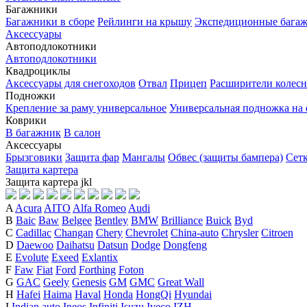
Багажники
Багажники в сборе
Рейлинги на крышу
Экспедиционные бага
Аксессуары
Автоподлокотники
Автоподлокотники
Квадроциклы
Аксессуары для снегоходов
Отвал
Прицеп
Расширители колесн
Подножки
Крепление за раму универсальное
Универсальная подножка на
Коврики
В багажник
В салон
Аксессуары
Брызговики
Защита фар
Мангалы
Обвес (защиты бампера)
Сет
Защита картера
Защита картера
j
k
l
A
Acura
AITO
Alfa Romeo
Audi
B
Baic
Baw
Belgee
Bentley
BMW
Brilliance
Buick
Byd
C
Cadillac
Changan
Chery
Chevrolet
China-auto
Chrysler
Citroen
D
Daewoo
Daihatsu
Datsun
Dodge
Dongfeng
E
Evolute
Exeed
Exlantix
F
Faw
Fiat
Ford
Forthing
Foton
G
GAC
Geely
Genesis
GM
GMC
Great Wall
H
Hafei
Haima
Haval
Honda
HongQi
Hyundai
I
Indian auto
Ineos
Infiniti
Isuzu
Iveco
IZH