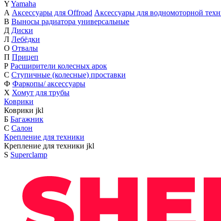
Y
Yamaha
А
Аксессуары для Offroad
Аксессуары для водномоторной тех
В
Выносы радиатора универсальные
Д
Диски
Л
Лебёдки
О
Отвалы
П
Прицеп
Р
Расширители колесных арок
С
Ступичные (колесные) проставки
Ф
Фаркопы/ аксессуары
Х
Хомут для трубы
Коврики
Коврики
j
k
l
Б
Багажник
С
Салон
Крепление для техники
Крепление для техники
j
k
l
S
Superclamp