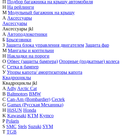
П
Подбор багажника на крышу автомобиля
Н
На рейлинги
М
Модульный багажник на крышу
А
Аксессуары
Аксессуары
Аксессуары
j
k
l
А
Автоподлокотники
Б
Брызговики
З
Защита блока управления двигателем
Защита фар
М
Мангалы и коптильни
Н
Накладки на пороги
О
Обвес (защиты бампера)
Опорные (подкатные) колеса
С
Сетка в бампер
У
Упоры капота/ амортизаторы капота
Квадроциклы
Квадроциклы
j
k
l
A
Adly
Arctic Cat
B
Baltmotors
BMW
C
Can-Am (Bombardier)
Cectek
G
Gamax (Русская Механика)
H
HiSUN
Honda
K
Kawasaki
KTM
Kymco
P
Polaris
S
SMC
Stels
Suzuki
SYM
T
TGB