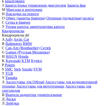
Б
Брызговики
З
Защита блока управления двигателем
Защита фар
М
Мангалы и коптильни
Н
Накладки на пороги
О
Обвес (защиты бампера)
Опорные (подкатные) колеса
С
Сетка в бампер
У
Упоры капота/ амортизаторы капота
Квадроциклы
Квадроциклы
j
k
l
A
Adly
Arctic Cat
B
Baltmotors
BMW
C
Can-Am (Bombardier)
Cectek
G
Gamax (Русская Механика)
H
HiSUN
Honda
K
Kawasaki
KTM
Kymco
P
Polaris
S
SMC
Stels
Suzuki
SYM
T
TGB
Y
Yamaha
А
Аксессуары для Offroad
Аксессуары для водномоторной
техники
Аксессуары для мототехники
Аксессуары для
снегоходов
В
Выносы радиатора универсальные
Д
Диски
Л
Лебёдки