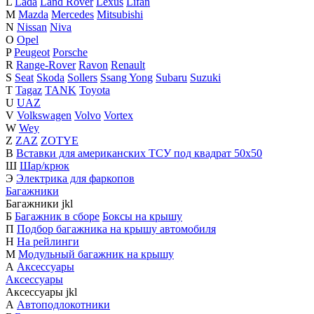
L
Lada
Land Rover
Lexus
Lifan
M
Mazda
Mercedes
Mitsubishi
N
Nissan
Niva
O
Opel
P
Peugeot
Porsche
R
Range-Rover
Ravon
Renault
S
Seat
Skoda
Sollers
Ssang Yong
Subaru
Suzuki
T
Tagaz
TANK
Toyota
U
UAZ
V
Volkswagen
Volvo
Vortex
W
Wey
Z
ZAZ
ZOTYE
В
Вставки для американских ТСУ под квадрат 50х50
Ш
Шар/крюк
Э
Электрика для фаркопов
Багажники
Багажники
j
k
l
Б
Багажник в сборе
Боксы на крышу
П
Подбор багажника на крышу автомобиля
Н
На рейлинги
М
Модульный багажник на крышу
А
Аксессуары
Аксессуары
Аксессуары
j
k
l
А
Автоподлокотники