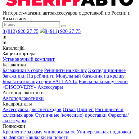
Интернет-магазин автоаксессуаров с доставкой по России и
Казахстану
8 (812) 920-27-75
8 (911) 920-27-75
m
m
Каталог
j
k
l
Защита картера
Установочный комплект
Багажники
Багажники в сборе
Рейлинги на крышу
Экспедиционные
багажники
На рейлинги
Модульный багажник на крышу
Боксы на крышу серии «ATLANT»
Боксы на крышу серии
«DISCOVERY»
Аксессуары
Автоподлокотники
Автоподлокотники
Квадроциклы
Аксессуары для снегоходов
Отвал
Прицеп
Расширители
колесных арок
Ступичные (колесные) проставки
Фаркопы/
аксессуары
Подножки
Крепление за раму универсальное
Универсальная подножка
на фаркоп
Накладки на пороги