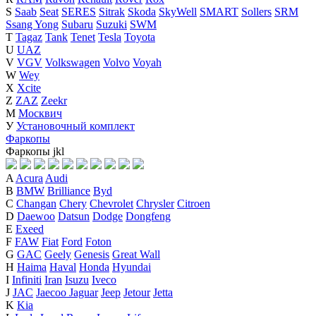
S
Saab
Seat
SERES
Sitrak
Skoda
SkyWell
SMART
Sollers
SRM
Ssang Yong
Subaru
Suzuki
SWM
T
Tagaz
Tank
Tenet
Tesla
Toyota
U
UAZ
V
VGV
Volkswagen
Volvo
Voyah
W
Wey
X
Xcite
Z
ZAZ
Zeekr
М
Москвич
У
Установочный комплект
Фаркопы
Фаркопы
j
k
l
A
Acura
Audi
B
BMW
Brilliance
Byd
C
Changan
Chery
Chevrolet
Chrysler
Citroen
D
Daewoo
Datsun
Dodge
Dongfeng
E
Exeed
F
FAW
Fiat
Ford
Foton
G
GAC
Geely
Genesis
Great Wall
H
Haima
Haval
Honda
Hyundai
I
Infiniti
Iran
Isuzu
Iveco
J
JAC
Jaecoo
Jaguar
Jeep
Jetour
Jetta
K
Kia