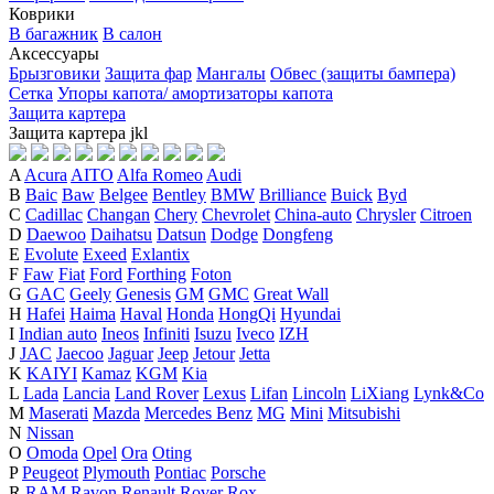
Коврики
В багажник
В салон
Аксессуары
Брызговики
Защита фар
Мангалы
Обвес (защиты бампера)
Сетка
Упоры капота/ амортизаторы капота
Защита картера
Защита картера
j
k
l
A
Acura
AITO
Alfa Romeo
Audi
B
Baic
Baw
Belgee
Bentley
BMW
Brilliance
Buick
Byd
C
Cadillac
Changan
Chery
Chevrolet
China-auto
Chrysler
Citroen
D
Daewoo
Daihatsu
Datsun
Dodge
Dongfeng
E
Evolute
Exeed
Exlantix
F
Faw
Fiat
Ford
Forthing
Foton
G
GAC
Geely
Genesis
GM
GMC
Great Wall
H
Hafei
Haima
Haval
Honda
HongQi
Hyundai
I
Indian auto
Ineos
Infiniti
Isuzu
Iveco
IZH
J
JAC
Jaecoo
Jaguar
Jeep
Jetour
Jetta
K
KAIYI
Kamaz
KGM
Kia
L
Lada
Lancia
Land Rover
Lexus
Lifan
Lincoln
LiXiang
Lynk&Co
M
Maserati
Mazda
Mercedes Benz
MG
Mini
Mitsubishi
N
Nissan
O
Omoda
Opel
Ora
Oting
P
Peugeot
Plymouth
Pontiac
Porsche
R
RAM
Ravon
Renault
Rover
Rox