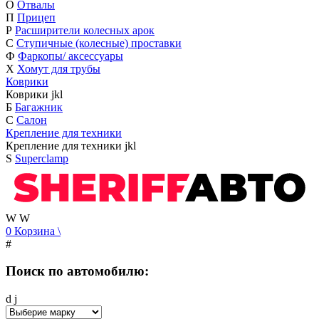
О
Отвалы
П
Прицеп
Р
Расширители колесных арок
С
Ступичные (колесные) проставки
Ф
Фаркопы/ аксессуары
Х
Хомут для трубы
Коврики
Коврики
j
k
l
Б
Багажник
С
Салон
Крепление для техники
Крепление для техники
j
k
l
S
Superclamp
W
W
0
Корзина
\
#
Поиск по автомобилю:
d
j