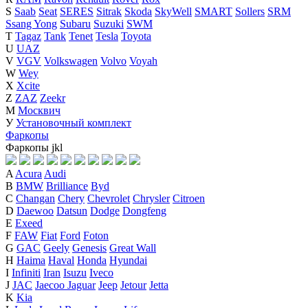
S
Saab
Seat
SERES
Sitrak
Skoda
SkyWell
SMART
Sollers
SRM
Ssang Yong
Subaru
Suzuki
SWM
T
Tagaz
Tank
Tenet
Tesla
Toyota
U
UAZ
V
VGV
Volkswagen
Volvo
Voyah
W
Wey
X
Xcite
Z
ZAZ
Zeekr
М
Москвич
У
Установочный комплект
Фаркопы
Фаркопы
j
k
l
A
Acura
Audi
B
BMW
Brilliance
Byd
C
Changan
Chery
Chevrolet
Chrysler
Citroen
D
Daewoo
Datsun
Dodge
Dongfeng
E
Exeed
F
FAW
Fiat
Ford
Foton
G
GAC
Geely
Genesis
Great Wall
H
Haima
Haval
Honda
Hyundai
I
Infiniti
Iran
Isuzu
Iveco
J
JAC
Jaecoo
Jaguar
Jeep
Jetour
Jetta
K
Kia