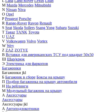
L
Lada
Land Rover
Lexus
Lifan
M
Mazda
Mercedes
Mitsubishi
N
Nissan
Niva
O
Opel
P
Peugeot
Porsche
R
Range-Rover
Ravon
Renault
S
Seat
Skoda
Sollers
Ssang Yong
Subaru
Suzuki
T
Tagaz
TANK
Toyota
U
UAZ
V
Volkswagen
Volvo
Vortex
W
Wey
Z
ZAZ
ZOTYE
В
Вставки для американских ТСУ под квадрат 50х50
Ш
Шар/крюк
Э
Электрика для фаркопов
Багажники
Багажники
j
k
l
Б
Багажник в сборе
Боксы на крышу
П
Подбор багажника на крышу автомобиля
Н
На рейлинги
М
Модульный багажник на крышу
А
Аксессуары
Аксессуары
Аксессуары
j
k
l
А
Автоподлокотники