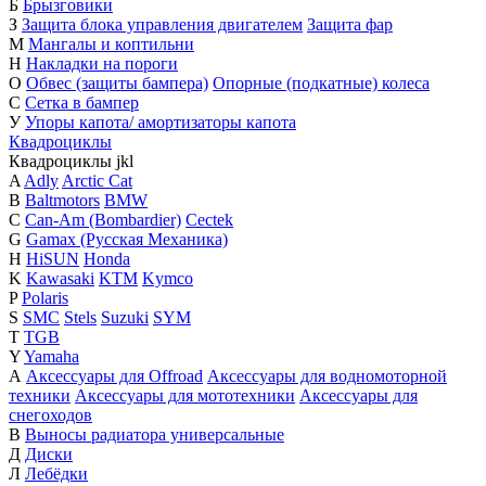
Б
Брызговики
З
Защита блока управления двигателем
Защита фар
М
Мангалы и коптильни
Н
Накладки на пороги
О
Обвес (защиты бампера)
Опорные (подкатные) колеса
С
Сетка в бампер
У
Упоры капота/ амортизаторы капота
Квадроциклы
Квадроциклы
j
k
l
A
Adly
Arctic Cat
B
Baltmotors
BMW
C
Can-Am (Bombardier)
Cectek
G
Gamax (Русская Механика)
H
HiSUN
Honda
K
Kawasaki
KTM
Kymco
P
Polaris
S
SMC
Stels
Suzuki
SYM
T
TGB
Y
Yamaha
А
Аксессуары для Offroad
Аксессуары для водномоторной
техники
Аксессуары для мототехники
Аксессуары для
снегоходов
В
Выносы радиатора универсальные
Д
Диски
Л
Лебёдки