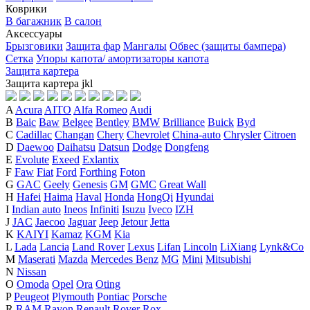
Коврики
В багажник
В салон
Аксессуары
Брызговики
Защита фар
Мангалы
Обвес (защиты бампера)
Сетка
Упоры капота/ амортизаторы капота
Защита картера
Защита картера
j
k
l
A
Acura
AITO
Alfa Romeo
Audi
B
Baic
Baw
Belgee
Bentley
BMW
Brilliance
Buick
Byd
C
Cadillac
Changan
Chery
Chevrolet
China-auto
Chrysler
Citroen
D
Daewoo
Daihatsu
Datsun
Dodge
Dongfeng
E
Evolute
Exeed
Exlantix
F
Faw
Fiat
Ford
Forthing
Foton
G
GAC
Geely
Genesis
GM
GMC
Great Wall
H
Hafei
Haima
Haval
Honda
HongQi
Hyundai
I
Indian auto
Ineos
Infiniti
Isuzu
Iveco
IZH
J
JAC
Jaecoo
Jaguar
Jeep
Jetour
Jetta
K
KAIYI
Kamaz
KGM
Kia
L
Lada
Lancia
Land Rover
Lexus
Lifan
Lincoln
LiXiang
Lynk&Co
M
Maserati
Mazda
Mercedes Benz
MG
Mini
Mitsubishi
N
Nissan
O
Omoda
Opel
Ora
Oting
P
Peugeot
Plymouth
Pontiac
Porsche
R
RAM
Ravon
Renault
Rover
Rox