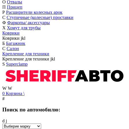
О
Отвалы
П
Прицеп
Р
Расширители колесных арок
С
Ступичные (колесные) проставки
Ф
Фаркопы/ аксессуары
Х
Хомут для трубы
Коврики
Коврики
j
k
l
Б
Багажник
С
Салон
Крепление для техники
Крепление для техники
j
k
l
S
Superclamp
W
W
0
Корзина
\
#
Поиск по автомобилю:
d
j