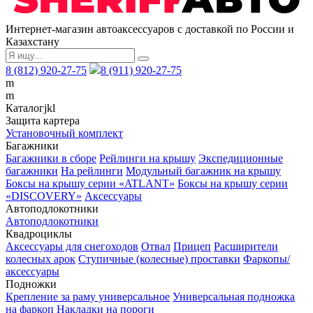
Интернет-магазин автоаксессуаров с доставкой по России и
Казахстану
8 (812) 920-27-75
8 (911) 920-27-75
m
m
Каталог
j
k
l
Защита картера
Установочный комплект
Багажники
Багажники в сборе
Рейлинги на крышу
Экспедиционные
багажники
На рейлинги
Модульный багажник на крышу
Боксы на крышу серии «ATLANT»
Боксы на крышу серии
«DISCOVERY»
Аксессуары
Автоподлокотники
Автоподлокотники
Квадроциклы
Аксессуары для снегоходов
Отвал
Прицеп
Расширители
колесных арок
Ступичные (колесные) проставки
Фаркопы/
аксессуары
Подножки
Крепление за раму универсальное
Универсальная подножка
на фаркоп
Накладки на пороги