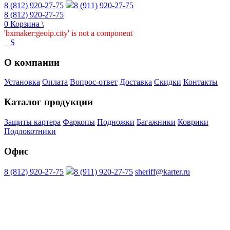
8 (812) 920-27-75
8 (911) 920-27-75
8 (812) 920-27-75
0
Корзина
\
'bxmaker:geoip.city' is not a component
_
S
О компании
Установка
Оплата
Вопрос-ответ
Доставка
Скидки
Контакты
Каталог продукции
Защиты картера
Фаркопы
Подножки
Багажники
Коврики
Подлокотники
Офис
8 (812) 920-27-75
8 (911) 920-27-75
sheriff@karter.ru