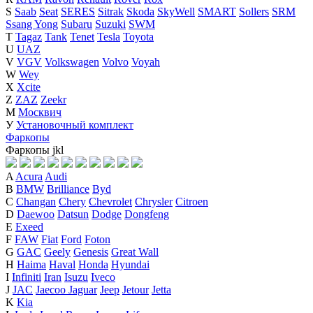
S
Saab
Seat
SERES
Sitrak
Skoda
SkyWell
SMART
Sollers
SRM
Ssang Yong
Subaru
Suzuki
SWM
T
Tagaz
Tank
Tenet
Tesla
Toyota
U
UAZ
V
VGV
Volkswagen
Volvo
Voyah
W
Wey
X
Xcite
Z
ZAZ
Zeekr
М
Москвич
У
Установочный комплект
Фаркопы
Фаркопы
j
k
l
A
Acura
Audi
B
BMW
Brilliance
Byd
C
Changan
Chery
Chevrolet
Chrysler
Citroen
D
Daewoo
Datsun
Dodge
Dongfeng
E
Exeed
F
FAW
Fiat
Ford
Foton
G
GAC
Geely
Genesis
Great Wall
H
Haima
Haval
Honda
Hyundai
I
Infiniti
Iran
Isuzu
Iveco
J
JAC
Jaecoo
Jaguar
Jeep
Jetour
Jetta
K
Kia