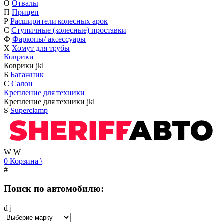
О
Отвалы
П
Прицеп
Р
Расширители колесных арок
С
Ступичные (колесные) проставки
Ф
Фаркопы/ аксессуары
Х
Хомут для трубы
Коврики
Коврики
j
k
l
Б
Багажник
С
Салон
Крепление для техники
Крепление для техники
j
k
l
S
Superclamp
W
W
0
Корзина
\
#
Поиск по автомобилю:
d
j