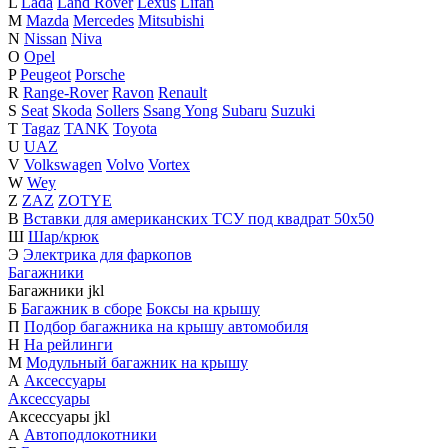
L
Lada
Land Rover
Lexus
Lifan
M
Mazda
Mercedes
Mitsubishi
N
Nissan
Niva
O
Opel
P
Peugeot
Porsche
R
Range-Rover
Ravon
Renault
S
Seat
Skoda
Sollers
Ssang Yong
Subaru
Suzuki
T
Tagaz
TANK
Toyota
U
UAZ
V
Volkswagen
Volvo
Vortex
W
Wey
Z
ZAZ
ZOTYE
В
Вставки для американских ТСУ под квадрат 50х50
Ш
Шар/крюк
Э
Электрика для фаркопов
Багажники
Багажники
j
k
l
Б
Багажник в сборе
Боксы на крышу
П
Подбор багажника на крышу автомобиля
Н
На рейлинги
М
Модульный багажник на крышу
А
Аксессуары
Аксессуары
Аксессуары
j
k
l
А
Автоподлокотники