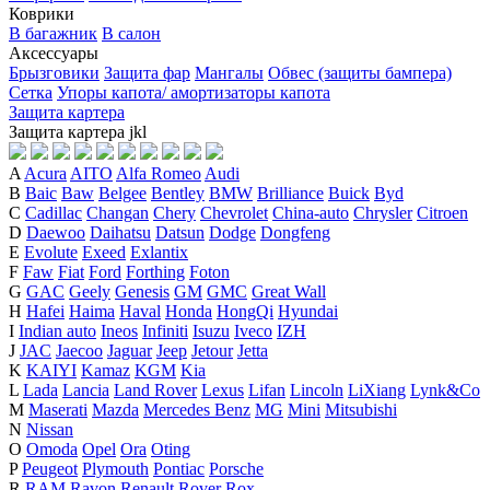
Коврики
В багажник
В салон
Аксессуары
Брызговики
Защита фар
Мангалы
Обвес (защиты бампера)
Сетка
Упоры капота/ амортизаторы капота
Защита картера
Защита картера
j
k
l
A
Acura
AITO
Alfa Romeo
Audi
B
Baic
Baw
Belgee
Bentley
BMW
Brilliance
Buick
Byd
C
Cadillac
Changan
Chery
Chevrolet
China-auto
Chrysler
Citroen
D
Daewoo
Daihatsu
Datsun
Dodge
Dongfeng
E
Evolute
Exeed
Exlantix
F
Faw
Fiat
Ford
Forthing
Foton
G
GAC
Geely
Genesis
GM
GMC
Great Wall
H
Hafei
Haima
Haval
Honda
HongQi
Hyundai
I
Indian auto
Ineos
Infiniti
Isuzu
Iveco
IZH
J
JAC
Jaecoo
Jaguar
Jeep
Jetour
Jetta
K
KAIYI
Kamaz
KGM
Kia
L
Lada
Lancia
Land Rover
Lexus
Lifan
Lincoln
LiXiang
Lynk&Co
M
Maserati
Mazda
Mercedes Benz
MG
Mini
Mitsubishi
N
Nissan
O
Omoda
Opel
Ora
Oting
P
Peugeot
Plymouth
Pontiac
Porsche
R
RAM
Ravon
Renault
Rover
Rox