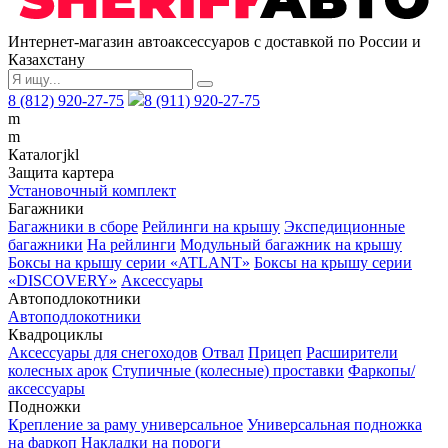
Интернет-магазин автоаксессуаров с доставкой по России и
Казахстану
8 (812) 920-27-75
8 (911) 920-27-75
m
m
Каталог
j
k
l
Защита картера
Установочный комплект
Багажники
Багажники в сборе
Рейлинги на крышу
Экспедиционные
багажники
На рейлинги
Модульный багажник на крышу
Боксы на крышу серии «ATLANT»
Боксы на крышу серии
«DISCOVERY»
Аксессуары
Автоподлокотники
Автоподлокотники
Квадроциклы
Аксессуары для снегоходов
Отвал
Прицеп
Расширители
колесных арок
Ступичные (колесные) проставки
Фаркопы/
аксессуары
Подножки
Крепление за раму универсальное
Универсальная подножка
на фаркоп
Накладки на пороги