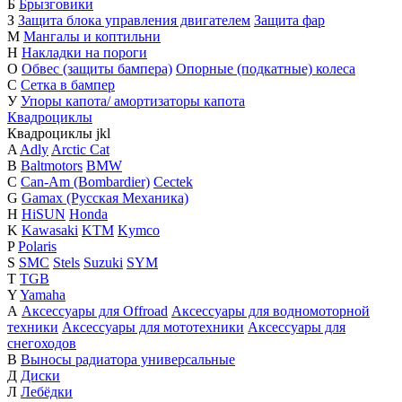
Б
Брызговики
З
Защита блока управления двигателем
Защита фар
М
Мангалы и коптильни
Н
Накладки на пороги
О
Обвес (защиты бампера)
Опорные (подкатные) колеса
С
Сетка в бампер
У
Упоры капота/ амортизаторы капота
Квадроциклы
Квадроциклы
j
k
l
A
Adly
Arctic Cat
B
Baltmotors
BMW
C
Can-Am (Bombardier)
Cectek
G
Gamax (Русская Механика)
H
HiSUN
Honda
K
Kawasaki
KTM
Kymco
P
Polaris
S
SMC
Stels
Suzuki
SYM
T
TGB
Y
Yamaha
А
Аксессуары для Offroad
Аксессуары для водномоторной
техники
Аксессуары для мототехники
Аксессуары для
снегоходов
В
Выносы радиатора универсальные
Д
Диски
Л
Лебёдки