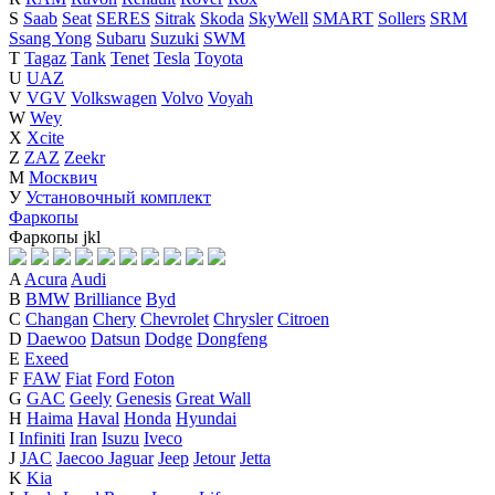
S
Saab
Seat
SERES
Sitrak
Skoda
SkyWell
SMART
Sollers
SRM
Ssang Yong
Subaru
Suzuki
SWM
T
Tagaz
Tank
Tenet
Tesla
Toyota
U
UAZ
V
VGV
Volkswagen
Volvo
Voyah
W
Wey
X
Xcite
Z
ZAZ
Zeekr
М
Москвич
У
Установочный комплект
Фаркопы
Фаркопы
j
k
l
A
Acura
Audi
B
BMW
Brilliance
Byd
C
Changan
Chery
Chevrolet
Chrysler
Citroen
D
Daewoo
Datsun
Dodge
Dongfeng
E
Exeed
F
FAW
Fiat
Ford
Foton
G
GAC
Geely
Genesis
Great Wall
H
Haima
Haval
Honda
Hyundai
I
Infiniti
Iran
Isuzu
Iveco
J
JAC
Jaecoo
Jaguar
Jeep
Jetour
Jetta
K
Kia