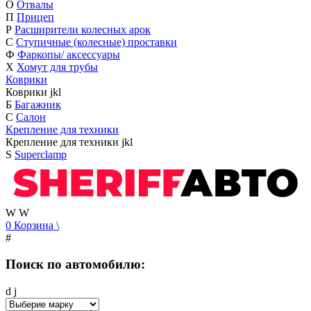
О
Отвалы
П
Прицеп
Р
Расширители колесных арок
С
Ступичные (колесные) проставки
Ф
Фаркопы/ аксессуары
Х
Хомут для трубы
Коврики
Коврики
j
k
l
Б
Багажник
С
Салон
Крепление для техники
Крепление для техники
j
k
l
S
Superclamp
W
W
0
Корзина
\
#
Поиск по автомобилю:
d
j