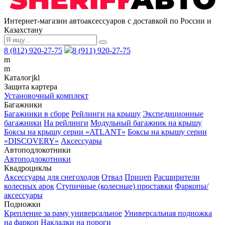
Интернет-магазин автоаксессуаров с доставкой по России и
Казахстану
8 (812) 920-27-75
8 (911) 920-27-75
m
m
Каталог
j
k
l
Защита картера
Установочный комплект
Багажники
Багажники в сборе
Рейлинги на крышу
Экспедиционные
багажники
На рейлинги
Модульный багажник на крышу
Боксы на крышу серии «ATLANT»
Боксы на крышу серии
«DISCOVERY»
Аксессуары
Автоподлокотники
Автоподлокотники
Квадроциклы
Аксессуары для снегоходов
Отвал
Прицеп
Расширители
колесных арок
Ступичные (колесные) проставки
Фаркопы/
аксессуары
Подножки
Крепление за раму универсальное
Универсальная подножка
на фаркоп
Накладки на пороги