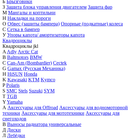
Б
Брызговики
З
Защита блока управления двигателем
Защита фар
М
Мангалы и коптильни
Н
Накладки на пороги
О
Обвес (защиты бампера)
Опорные (подкатные) колеса
С
Сетка в бампер
У
Упоры капота/ амортизаторы капота
Квадроциклы
Квадроциклы
j
k
l
A
Adly
Arctic Cat
B
Baltmotors
BMW
C
Can-Am (Bombardier)
Cectek
G
Gamax (Русская Механика)
H
HiSUN
Honda
K
Kawasaki
KTM
Kymco
P
Polaris
S
SMC
Stels
Suzuki
SYM
T
TGB
Y
Yamaha
А
Аксессуары для Offroad
Аксессуары для водномоторной
техники
Аксессуары для мототехники
Аксессуары для
снегоходов
В
Выносы радиатора универсальные
Д
Диски
Л
Лебёдки