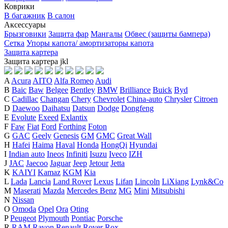
Коврики
В багажник
В салон
Аксессуары
Брызговики
Защита фар
Мангалы
Обвес (защиты бампера)
Сетка
Упоры капота/ амортизаторы капота
Защита картера
Защита картера
j
k
l
A
Acura
AITO
Alfa Romeo
Audi
B
Baic
Baw
Belgee
Bentley
BMW
Brilliance
Buick
Byd
C
Cadillac
Changan
Chery
Chevrolet
China-auto
Chrysler
Citroen
D
Daewoo
Daihatsu
Datsun
Dodge
Dongfeng
E
Evolute
Exeed
Exlantix
F
Faw
Fiat
Ford
Forthing
Foton
G
GAC
Geely
Genesis
GM
GMC
Great Wall
H
Hafei
Haima
Haval
Honda
HongQi
Hyundai
I
Indian auto
Ineos
Infiniti
Isuzu
Iveco
IZH
J
JAC
Jaecoo
Jaguar
Jeep
Jetour
Jetta
K
KAIYI
Kamaz
KGM
Kia
L
Lada
Lancia
Land Rover
Lexus
Lifan
Lincoln
LiXiang
Lynk&Co
M
Maserati
Mazda
Mercedes Benz
MG
Mini
Mitsubishi
N
Nissan
O
Omoda
Opel
Ora
Oting
P
Peugeot
Plymouth
Pontiac
Porsche
R
RAM
Ravon
Renault
Rover
Rox