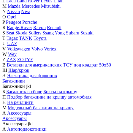
L
Lada
Land Rover
Lexus
Lifan
M
Mazda
Mercedes
Mitsubishi
N
Nissan
Niva
O
Opel
P
Peugeot
Porsche
R
Range-Rover
Ravon
Renault
S
Seat
Skoda
Sollers
Ssang Yong
Subaru
Suzuki
T
Tagaz
TANK
Toyota
U
UAZ
V
Volkswagen
Volvo
Vortex
W
Wey
Z
ZAZ
ZOTYE
В
Вставки для американских ТСУ под квадрат 50х50
Ш
Шар/крюк
Э
Электрика для фаркопов
Багажники
Багажники
j
k
l
Б
Багажник в сборе
Боксы на крышу
П
Подбор багажника на крышу автомобиля
Н
На рейлинги
М
Модульный багажник на крышу
А
Аксессуары
Аксессуары
Аксессуары
j
k
l
А
Автоподлокотники