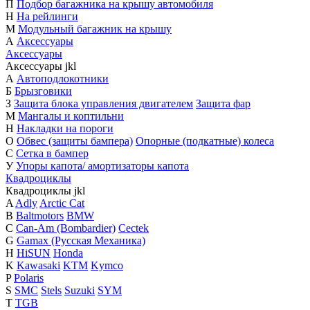
П
Подбор багажника на крышу автомобиля
Н
На рейлинги
М
Модульный багажник на крышу
А
Аксессуары
Аксессуары
Аксессуары
j
k
l
А
Автоподлокотники
Б
Брызговики
З
Защита блока управления двигателем
Защита фар
М
Мангалы и коптильни
Н
Накладки на пороги
О
Обвес (защиты бампера)
Опорные (подкатные) колеса
С
Сетка в бампер
У
Упоры капота/ амортизаторы капота
Квадроциклы
Квадроциклы
j
k
l
A
Adly
Arctic Cat
B
Baltmotors
BMW
C
Can-Am (Bombardier)
Cectek
G
Gamax (Русская Механика)
H
HiSUN
Honda
K
Kawasaki
KTM
Kymco
P
Polaris
S
SMC
Stels
Suzuki
SYM
T
TGB