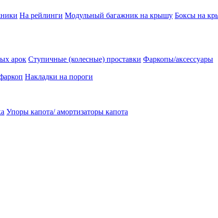
жники
На рейлинги
Модульный багажник на крышу
Боксы на к
ых арок
Ступичные (колесные) проставки
Фаркопы/аксессуары
 фаркоп
Накладки на пороги
ка
Упоры капота/ амортизаторы капота