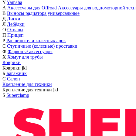
Y
Yamaha
А
Аксессуары для Offroad
Аксессуары для водномоторной тех
В
Выносы радиатора универсальные
Д
Диски
Л
Лебёдки
О
Отвалы
П
Прицеп
Р
Расширители колесных арок
С
Ступичные (колесные) проставки
Ф
Фаркопы/ аксессуары
Х
Хомут для трубы
Коврики
Коврики
j
k
l
Б
Багажник
С
Салон
Крепление для техники
Крепление для техники
j
k
l
S
Superclamp