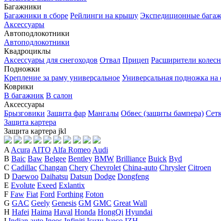
Багажники
Багажники в сборе
Рейлинги на крышу
Экспедиционные бага
Аксессуары
Автоподлокотники
Автоподлокотники
Квадроциклы
Аксессуары для снегоходов
Отвал
Прицеп
Расширители колесн
Подножки
Крепление за раму универсальное
Универсальная подножка на
Коврики
В багажник
В салон
Аксессуары
Брызговики
Защита фар
Мангалы
Обвес (защиты бампера)
Сет
Защита картера
Защита картера
j
k
l
A
Acura
AITO
Alfa Romeo
Audi
B
Baic
Baw
Belgee
Bentley
BMW
Brilliance
Buick
Byd
C
Cadillac
Changan
Chery
Chevrolet
China-auto
Chrysler
Citroen
D
Daewoo
Daihatsu
Datsun
Dodge
Dongfeng
E
Evolute
Exeed
Exlantix
F
Faw
Fiat
Ford
Forthing
Foton
G
GAC
Geely
Genesis
GM
GMC
Great Wall
H
Hafei
Haima
Haval
Honda
HongQi
Hyundai
I
Indian auto
Ineos
Infiniti
Isuzu
Iveco
IZH