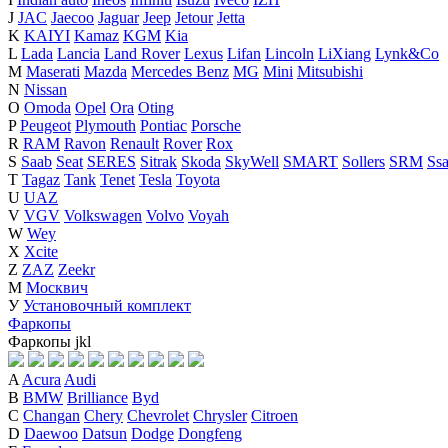
J
JAC
Jaecoo
Jaguar
Jeep
Jetour
Jetta
K
KAIYI
Kamaz
KGM
Kia
L
Lada
Lancia
Land Rover
Lexus
Lifan
Lincoln
LiXiang
Lynk&Co
M
Maserati
Mazda
Mercedes Benz
MG
Mini
Mitsubishi
N
Nissan
O
Omoda
Opel
Ora
Oting
P
Peugeot
Plymouth
Pontiac
Porsche
R
RAM
Ravon
Renault
Rover
Rox
S
Saab
Seat
SERES
Sitrak
Skoda
SkyWell
SMART
Sollers
SRM
Ss
T
Tagaz
Tank
Tenet
Tesla
Toyota
U
UAZ
V
VGV
Volkswagen
Volvo
Voyah
W
Wey
X
Xcite
Z
ZAZ
Zeekr
М
Москвич
У
Установочный комплект
Фаркопы
Фаркопы
j
k
l
A
Acura
Audi
B
BMW
Brilliance
Byd
C
Changan
Chery
Chevrolet
Chrysler
Citroen
D
Daewoo
Datsun
Dodge
Dongfeng