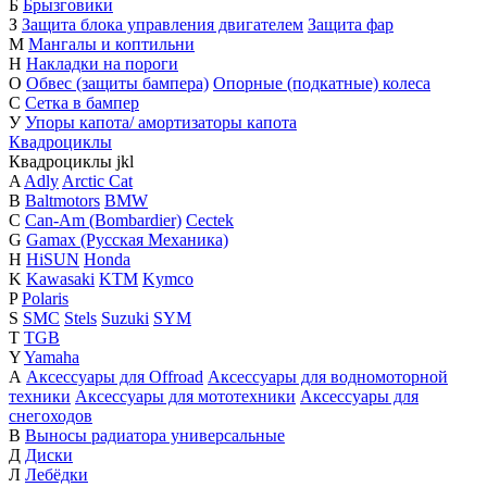
Б
Брызговики
З
Защита блока управления двигателем
Защита фар
М
Мангалы и коптильни
Н
Накладки на пороги
О
Обвес (защиты бампера)
Опорные (подкатные) колеса
С
Сетка в бампер
У
Упоры капота/ амортизаторы капота
Квадроциклы
Квадроциклы
j
k
l
A
Adly
Arctic Cat
B
Baltmotors
BMW
C
Can-Am (Bombardier)
Cectek
G
Gamax (Русская Механика)
H
HiSUN
Honda
K
Kawasaki
KTM
Kymco
P
Polaris
S
SMC
Stels
Suzuki
SYM
T
TGB
Y
Yamaha
А
Аксессуары для Offroad
Аксессуары для водномоторной
техники
Аксессуары для мототехники
Аксессуары для
снегоходов
В
Выносы радиатора универсальные
Д
Диски
Л
Лебёдки