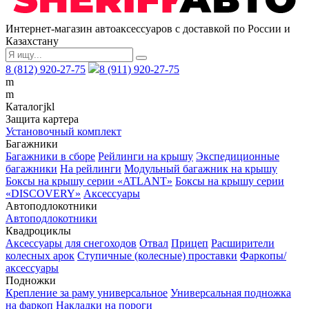
Интернет-магазин автоаксессуаров с доставкой по России и
Казахстану
8 (812) 920-27-75
8 (911) 920-27-75
m
m
Каталог
j
k
l
Защита картера
Установочный комплект
Багажники
Багажники в сборе
Рейлинги на крышу
Экспедиционные
багажники
На рейлинги
Модульный багажник на крышу
Боксы на крышу серии «ATLANT»
Боксы на крышу серии
«DISCOVERY»
Аксессуары
Автоподлокотники
Автоподлокотники
Квадроциклы
Аксессуары для снегоходов
Отвал
Прицеп
Расширители
колесных арок
Ступичные (колесные) проставки
Фаркопы/
аксессуары
Подножки
Крепление за раму универсальное
Универсальная подножка
на фаркоп
Накладки на пороги