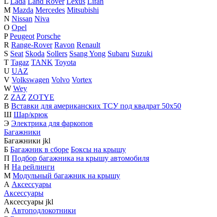
L
Lada
Land Rover
Lexus
Lifan
M
Mazda
Mercedes
Mitsubishi
N
Nissan
Niva
O
Opel
P
Peugeot
Porsche
R
Range-Rover
Ravon
Renault
S
Seat
Skoda
Sollers
Ssang Yong
Subaru
Suzuki
T
Tagaz
TANK
Toyota
U
UAZ
V
Volkswagen
Volvo
Vortex
W
Wey
Z
ZAZ
ZOTYE
В
Вставки для американских ТСУ под квадрат 50х50
Ш
Шар/крюк
Э
Электрика для фаркопов
Багажники
Багажники
j
k
l
Б
Багажник в сборе
Боксы на крышу
П
Подбор багажника на крышу автомобиля
Н
На рейлинги
М
Модульный багажник на крышу
А
Аксессуары
Аксессуары
Аксессуары
j
k
l
А
Автоподлокотники