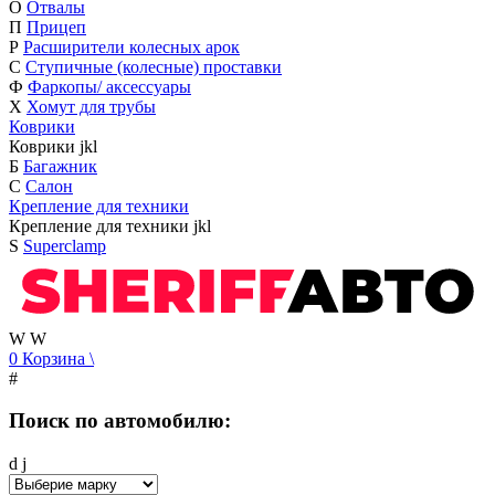
О
Отвалы
П
Прицеп
Р
Расширители колесных арок
С
Ступичные (колесные) проставки
Ф
Фаркопы/ аксессуары
Х
Хомут для трубы
Коврики
Коврики
j
k
l
Б
Багажник
С
Салон
Крепление для техники
Крепление для техники
j
k
l
S
Superclamp
W
W
0
Корзина
\
#
Поиск по автомобилю:
d
j