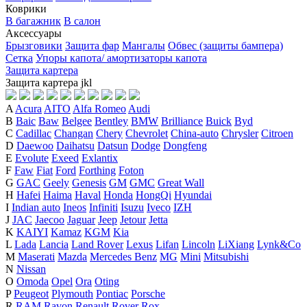
Коврики
В багажник
В салон
Аксессуары
Брызговики
Защита фар
Мангалы
Обвес (защиты бампера)
Сетка
Упоры капота/ амортизаторы капота
Защита картера
Защита картера
j
k
l
A
Acura
AITO
Alfa Romeo
Audi
B
Baic
Baw
Belgee
Bentley
BMW
Brilliance
Buick
Byd
C
Cadillac
Changan
Chery
Chevrolet
China-auto
Chrysler
Citroen
D
Daewoo
Daihatsu
Datsun
Dodge
Dongfeng
E
Evolute
Exeed
Exlantix
F
Faw
Fiat
Ford
Forthing
Foton
G
GAC
Geely
Genesis
GM
GMC
Great Wall
H
Hafei
Haima
Haval
Honda
HongQi
Hyundai
I
Indian auto
Ineos
Infiniti
Isuzu
Iveco
IZH
J
JAC
Jaecoo
Jaguar
Jeep
Jetour
Jetta
K
KAIYI
Kamaz
KGM
Kia
L
Lada
Lancia
Land Rover
Lexus
Lifan
Lincoln
LiXiang
Lynk&Co
M
Maserati
Mazda
Mercedes Benz
MG
Mini
Mitsubishi
N
Nissan
O
Omoda
Opel
Ora
Oting
P
Peugeot
Plymouth
Pontiac
Porsche
R
RAM
Ravon
Renault
Rover
Rox