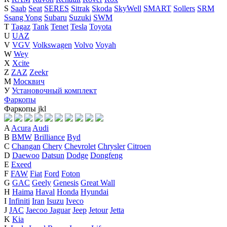
S
Saab
Seat
SERES
Sitrak
Skoda
SkyWell
SMART
Sollers
SRM
Ssang Yong
Subaru
Suzuki
SWM
T
Tagaz
Tank
Tenet
Tesla
Toyota
U
UAZ
V
VGV
Volkswagen
Volvo
Voyah
W
Wey
X
Xcite
Z
ZAZ
Zeekr
М
Москвич
У
Установочный комплект
Фаркопы
Фаркопы
j
k
l
A
Acura
Audi
B
BMW
Brilliance
Byd
C
Changan
Chery
Chevrolet
Chrysler
Citroen
D
Daewoo
Datsun
Dodge
Dongfeng
E
Exeed
F
FAW
Fiat
Ford
Foton
G
GAC
Geely
Genesis
Great Wall
H
Haima
Haval
Honda
Hyundai
I
Infiniti
Iran
Isuzu
Iveco
J
JAC
Jaecoo
Jaguar
Jeep
Jetour
Jetta
K
Kia