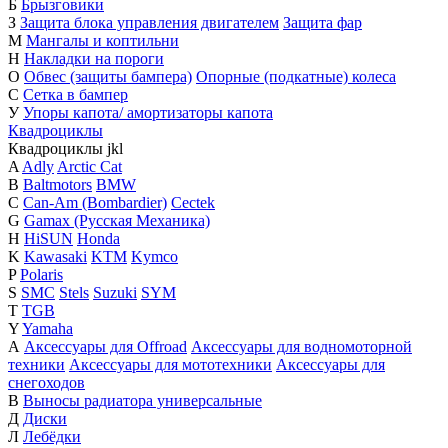
Б
Брызговики
З
Защита блока управления двигателем
Защита фар
М
Мангалы и коптильни
Н
Накладки на пороги
О
Обвес (защиты бампера)
Опорные (подкатные) колеса
С
Сетка в бампер
У
Упоры капота/ амортизаторы капота
Квадроциклы
Квадроциклы
j
k
l
A
Adly
Arctic Cat
B
Baltmotors
BMW
C
Can-Am (Bombardier)
Cectek
G
Gamax (Русская Механика)
H
HiSUN
Honda
K
Kawasaki
KTM
Kymco
P
Polaris
S
SMC
Stels
Suzuki
SYM
T
TGB
Y
Yamaha
А
Аксессуары для Offroad
Аксессуары для водномоторной
техники
Аксессуары для мототехники
Аксессуары для
снегоходов
В
Выносы радиатора универсальные
Д
Диски
Л
Лебёдки