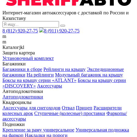
Интернет-магазин автоаксессуаров с доставкой по России и
Казахстану
8 (812) 920-27-75
8 (911) 920-27-75
m
m
Каталог
j
k
l
Защита картера
Установочный комплект
Багажники
Багажники в сборе
Рейлинги на крышу
Экспедиционные
багажники
На рейлинги
Модульный багажник на крышу
Боксы на крышу серии «ATLANT»
Боксы на крышу серии
«DISCOVERY»
Аксессуары
Автоподлокотники
Автоподлокотники
Квадроциклы
Аксессуары для снегоходов
Отвал
Прицеп
Расширители
колесных арок
Ступичные (колесные) проставки
Фаркопы/
аксессуары
Подножки
Крепление за раму универсальное
Универсальная подножка
на фаркоп
Накладки на пороги