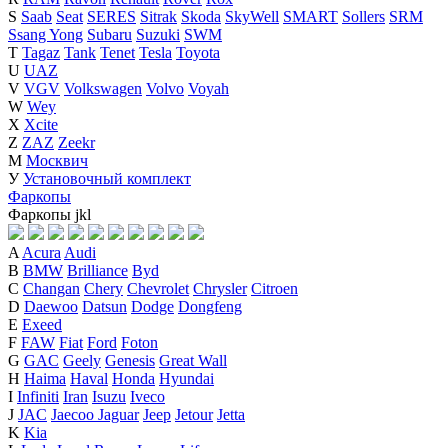
S
Saab
Seat
SERES
Sitrak
Skoda
SkyWell
SMART
Sollers
SRM
Ssang Yong
Subaru
Suzuki
SWM
T
Tagaz
Tank
Tenet
Tesla
Toyota
U
UAZ
V
VGV
Volkswagen
Volvo
Voyah
W
Wey
X
Xcite
Z
ZAZ
Zeekr
М
Москвич
У
Установочный комплект
Фаркопы
Фаркопы
j
k
l
A
Acura
Audi
B
BMW
Brilliance
Byd
C
Changan
Chery
Chevrolet
Chrysler
Citroen
D
Daewoo
Datsun
Dodge
Dongfeng
E
Exeed
F
FAW
Fiat
Ford
Foton
G
GAC
Geely
Genesis
Great Wall
H
Haima
Haval
Honda
Hyundai
I
Infiniti
Iran
Isuzu
Iveco
J
JAC
Jaecoo
Jaguar
Jeep
Jetour
Jetta
K
Kia