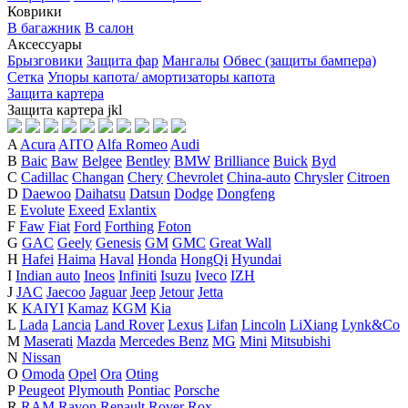
Коврики
В багажник
В салон
Аксессуары
Брызговики
Защита фар
Мангалы
Обвес (защиты бампера)
Сетка
Упоры капота/ амортизаторы капота
Защита картера
Защита картера
j
k
l
A
Acura
AITO
Alfa Romeo
Audi
B
Baic
Baw
Belgee
Bentley
BMW
Brilliance
Buick
Byd
C
Cadillac
Changan
Chery
Chevrolet
China-auto
Chrysler
Citroen
D
Daewoo
Daihatsu
Datsun
Dodge
Dongfeng
E
Evolute
Exeed
Exlantix
F
Faw
Fiat
Ford
Forthing
Foton
G
GAC
Geely
Genesis
GM
GMC
Great Wall
H
Hafei
Haima
Haval
Honda
HongQi
Hyundai
I
Indian auto
Ineos
Infiniti
Isuzu
Iveco
IZH
J
JAC
Jaecoo
Jaguar
Jeep
Jetour
Jetta
K
KAIYI
Kamaz
KGM
Kia
L
Lada
Lancia
Land Rover
Lexus
Lifan
Lincoln
LiXiang
Lynk&Co
M
Maserati
Mazda
Mercedes Benz
MG
Mini
Mitsubishi
N
Nissan
O
Omoda
Opel
Ora
Oting
P
Peugeot
Plymouth
Pontiac
Porsche
R
RAM
Ravon
Renault
Rover
Rox