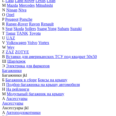
L
Lada
Land Rover
Lexus
Lifan
M
Mazda
Mercedes
Mitsubishi
N
Nissan
Niva
O
Opel
P
Peugeot
Porsche
R
Range-Rover
Ravon
Renault
S
Seat
Skoda
Sollers
Ssang Yong
Subaru
Suzuki
T
Tagaz
TANK
Toyota
U
UAZ
V
Volkswagen
Volvo
Vortex
W
Wey
Z
ZAZ
ZOTYE
В
Вставки для американских ТСУ под квадрат 50х50
Ш
Шар/крюк
Э
Электрика для фаркопов
Багажники
Багажники
j
k
l
Б
Багажник в сборе
Боксы на крышу
П
Подбор багажника на крышу автомобиля
Н
На рейлинги
М
Модульный багажник на крышу
А
Аксессуары
Аксессуары
Аксессуары
j
k
l
А
Автоподлокотники