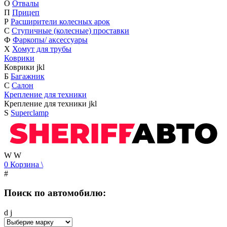
О
Отвалы
П
Прицеп
Р
Расширители колесных арок
С
Ступичные (колесные) проставки
Ф
Фаркопы/ аксессуары
Х
Хомут для трубы
Коврики
Коврики
j
k
l
Б
Багажник
С
Салон
Крепление для техники
Крепление для техники
j
k
l
S
Superclamp
W
W
0
Корзина
\
#
Поиск по автомобилю:
d
j