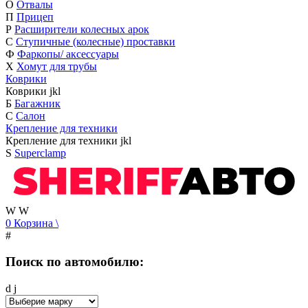
О
Отвалы
П
Прицеп
Р
Расширители колесных арок
С
Ступичные (колесные) проставки
Ф
Фаркопы/ аксессуары
Х
Хомут для трубы
Коврики
Коврики
j
k
l
Б
Багажник
С
Салон
Крепление для техники
Крепление для техники
j
k
l
S
Superclamp
W
W
0
Корзина
\
#
Поиск по автомобилю:
d
j