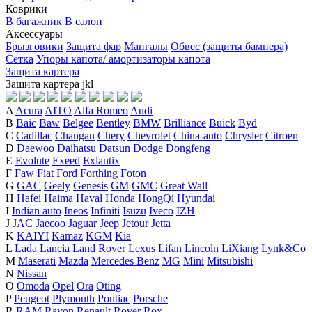
Коврики
В багажник
В салон
Аксессуары
Брызговики
Защита фар
Мангалы
Обвес (защиты бампера)
Сетка
Упоры капота/ амортизаторы капота
Защита картера
Защита картера
j
k
l
A
Acura
AITO
Alfa Romeo
Audi
B
Baic
Baw
Belgee
Bentley
BMW
Brilliance
Buick
Byd
C
Cadillac
Changan
Chery
Chevrolet
China-auto
Chrysler
Citroen
D
Daewoo
Daihatsu
Datsun
Dodge
Dongfeng
E
Evolute
Exeed
Exlantix
F
Faw
Fiat
Ford
Forthing
Foton
G
GAC
Geely
Genesis
GM
GMC
Great Wall
H
Hafei
Haima
Haval
Honda
HongQi
Hyundai
I
Indian auto
Ineos
Infiniti
Isuzu
Iveco
IZH
J
JAC
Jaecoo
Jaguar
Jeep
Jetour
Jetta
K
KAIYI
Kamaz
KGM
Kia
L
Lada
Lancia
Land Rover
Lexus
Lifan
Lincoln
LiXiang
Lynk&Co
M
Maserati
Mazda
Mercedes Benz
MG
Mini
Mitsubishi
N
Nissan
O
Omoda
Opel
Ora
Oting
P
Peugeot
Plymouth
Pontiac
Porsche
R
RAM
Ravon
Renault
Rover
Rox