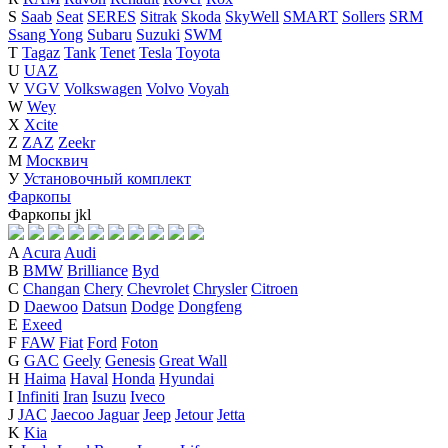
S
Saab
Seat
SERES
Sitrak
Skoda
SkyWell
SMART
Sollers
SRM
Ssang Yong
Subaru
Suzuki
SWM
T
Tagaz
Tank
Tenet
Tesla
Toyota
U
UAZ
V
VGV
Volkswagen
Volvo
Voyah
W
Wey
X
Xcite
Z
ZAZ
Zeekr
М
Москвич
У
Установочный комплект
Фаркопы
Фаркопы
j
k
l
A
Acura
Audi
B
BMW
Brilliance
Byd
C
Changan
Chery
Chevrolet
Chrysler
Citroen
D
Daewoo
Datsun
Dodge
Dongfeng
E
Exeed
F
FAW
Fiat
Ford
Foton
G
GAC
Geely
Genesis
Great Wall
H
Haima
Haval
Honda
Hyundai
I
Infiniti
Iran
Isuzu
Iveco
J
JAC
Jaecoo
Jaguar
Jeep
Jetour
Jetta
K
Kia