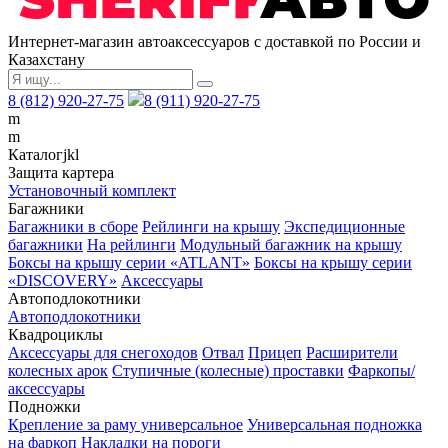
Интернет-магазин автоаксессуаров с доставкой по России и
Казахстану
8 (812) 920-27-75
8 (911) 920-27-75
m
m
Каталог
j
k
l
Защита картера
Установочный комплект
Багажники
Багажники в сборе
Рейлинги на крышу
Экспедиционные
багажники
На рейлинги
Модульный багажник на крышу
Боксы на крышу серии «ATLANT»
Боксы на крышу серии
«DISCOVERY»
Аксессуары
Автоподлокотники
Автоподлокотники
Квадроциклы
Аксессуары для снегоходов
Отвал
Прицеп
Расширители
колесных арок
Ступичные (колесные) проставки
Фаркопы/
аксессуары
Подножки
Крепление за раму универсальное
Универсальная подножка
на фаркоп
Накладки на пороги