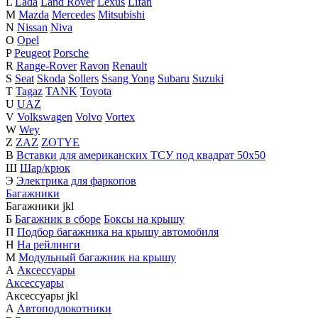
L
Lada
Land Rover
Lexus
Lifan
M
Mazda
Mercedes
Mitsubishi
N
Nissan
Niva
O
Opel
P
Peugeot
Porsche
R
Range-Rover
Ravon
Renault
S
Seat
Skoda
Sollers
Ssang Yong
Subaru
Suzuki
T
Tagaz
TANK
Toyota
U
UAZ
V
Volkswagen
Volvo
Vortex
W
Wey
Z
ZAZ
ZOTYE
В
Вставки для американских ТСУ под квадрат 50х50
Ш
Шар/крюк
Э
Электрика для фаркопов
Багажники
Багажники
j
k
l
Б
Багажник в сборе
Боксы на крышу
П
Подбор багажника на крышу автомобиля
Н
На рейлинги
М
Модульный багажник на крышу
А
Аксессуары
Аксессуары
Аксессуары
j
k
l
А
Автоподлокотники