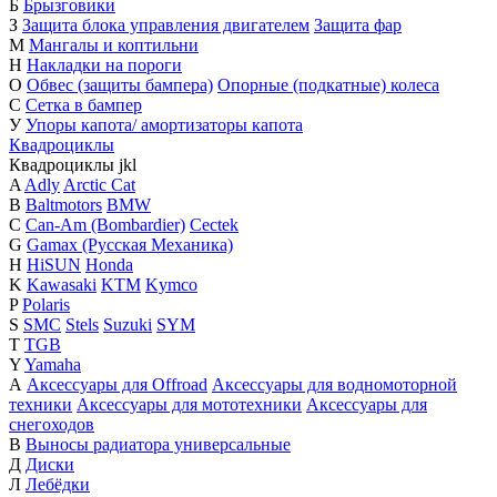
Б
Брызговики
З
Защита блока управления двигателем
Защита фар
М
Мангалы и коптильни
Н
Накладки на пороги
О
Обвес (защиты бампера)
Опорные (подкатные) колеса
С
Сетка в бампер
У
Упоры капота/ амортизаторы капота
Квадроциклы
Квадроциклы
j
k
l
A
Adly
Arctic Cat
B
Baltmotors
BMW
C
Can-Am (Bombardier)
Cectek
G
Gamax (Русская Механика)
H
HiSUN
Honda
K
Kawasaki
KTM
Kymco
P
Polaris
S
SMC
Stels
Suzuki
SYM
T
TGB
Y
Yamaha
А
Аксессуары для Offroad
Аксессуары для водномоторной
техники
Аксессуары для мототехники
Аксессуары для
снегоходов
В
Выносы радиатора универсальные
Д
Диски
Л
Лебёдки