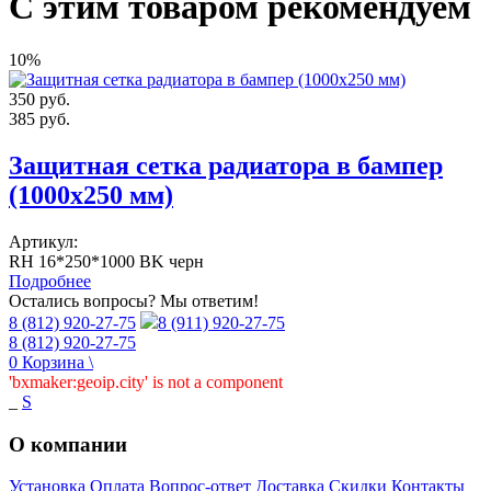
С этим товаром рекомендуем
10%
350
руб.
385
руб.
Защитная сетка радиатора в бампер
(1000х250 мм)
Артикул:
RH 16*250*1000 BK черн
Подробнее
Остались вопросы? Мы ответим!
8 (812) 920-27-75
8 (911) 920-27-75
8 (812) 920-27-75
0
Корзина
\
'bxmaker:geoip.city' is not a component
_
S
О компании
Установка
Оплата
Вопрос-ответ
Доставка
Скидки
Контакты