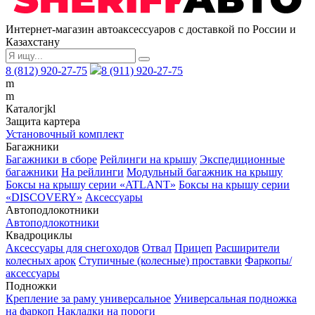
Интернет-магазин автоаксессуаров с доставкой по России и
Казахстану
8 (812) 920-27-75
8 (911) 920-27-75
m
m
Каталог
j
k
l
Защита картера
Установочный комплект
Багажники
Багажники в сборе
Рейлинги на крышу
Экспедиционные
багажники
На рейлинги
Модульный багажник на крышу
Боксы на крышу серии «ATLANT»
Боксы на крышу серии
«DISCOVERY»
Аксессуары
Автоподлокотники
Автоподлокотники
Квадроциклы
Аксессуары для снегоходов
Отвал
Прицеп
Расширители
колесных арок
Ступичные (колесные) проставки
Фаркопы/
аксессуары
Подножки
Крепление за раму универсальное
Универсальная подножка
на фаркоп
Накладки на пороги