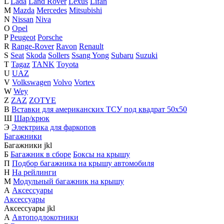
L
Lada
Land Rover
Lexus
Lifan
M
Mazda
Mercedes
Mitsubishi
N
Nissan
Niva
O
Opel
P
Peugeot
Porsche
R
Range-Rover
Ravon
Renault
S
Seat
Skoda
Sollers
Ssang Yong
Subaru
Suzuki
T
Tagaz
TANK
Toyota
U
UAZ
V
Volkswagen
Volvo
Vortex
W
Wey
Z
ZAZ
ZOTYE
В
Вставки для американских ТСУ под квадрат 50х50
Ш
Шар/крюк
Э
Электрика для фаркопов
Багажники
Багажники
j
k
l
Б
Багажник в сборе
Боксы на крышу
П
Подбор багажника на крышу автомобиля
Н
На рейлинги
М
Модульный багажник на крышу
А
Аксессуары
Аксессуары
Аксессуары
j
k
l
А
Автоподлокотники