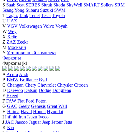
S
Saab
Seat
SERES
Sitrak
Skoda
SkyWell
SMART
Sollers
SRM
Ssang Yong
Subaru
Suzuki
SWM
T
Tagaz
Tank
Tenet
Tesla
Toyota
U
UAZ
V
VGV
Volkswagen
Volvo
Voyah
W
Wey
X
Xcite
Z
ZAZ
Zeekr
М
Москвич
У
Установочный комплект
Фаркопы
Фаркопы
j
k
l
A
Acura
Audi
B
BMW
Brilliance
Byd
C
Changan
Chery
Chevrolet
Chrysler
Citroen
D
Daewoo
Datsun
Dodge
Dongfeng
E
Exeed
F
FAW
Fiat
Ford
Foton
G
GAC
Geely
Genesis
Great Wall
H
Haima
Haval
Honda
Hyundai
I
Infiniti
Iran
Isuzu
Iveco
J
JAC
Jaecoo
Jaguar
Jeep
Jetour
Jetta
K
Kia