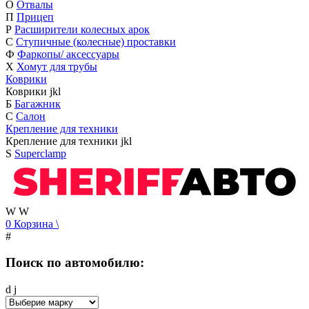
О
Отвалы
П
Прицеп
Р
Расширители колесных арок
С
Ступичные (колесные) проставки
Ф
Фаркопы/ аксессуары
Х
Хомут для трубы
Коврики
Коврики
j
k
l
Б
Багажник
С
Салон
Крепление для техники
Крепление для техники
j
k
l
S
Superclamp
W
W
0
Корзина
\
#
Поиск по автомобилю:
d
j