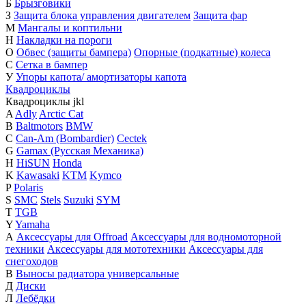
Б
Брызговики
З
Защита блока управления двигателем
Защита фар
М
Мангалы и коптильни
Н
Накладки на пороги
О
Обвес (защиты бампера)
Опорные (подкатные) колеса
С
Сетка в бампер
У
Упоры капота/ амортизаторы капота
Квадроциклы
Квадроциклы
j
k
l
A
Adly
Arctic Cat
B
Baltmotors
BMW
C
Can-Am (Bombardier)
Cectek
G
Gamax (Русская Механика)
H
HiSUN
Honda
K
Kawasaki
KTM
Kymco
P
Polaris
S
SMC
Stels
Suzuki
SYM
T
TGB
Y
Yamaha
А
Аксессуары для Offroad
Аксессуары для водномоторной
техники
Аксессуары для мототехники
Аксессуары для
снегоходов
В
Выносы радиатора универсальные
Д
Диски
Л
Лебёдки