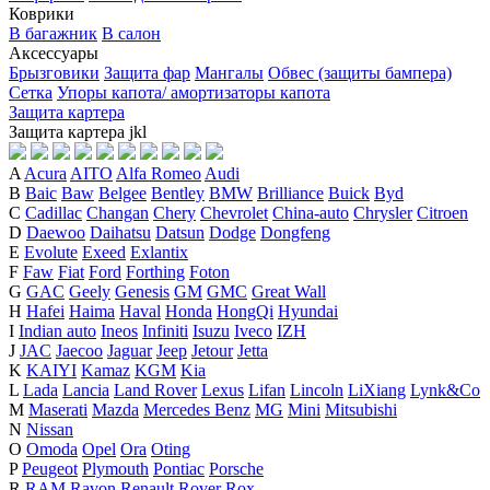
Коврики
В багажник
В салон
Аксессуары
Брызговики
Защита фар
Мангалы
Обвес (защиты бампера)
Сетка
Упоры капота/ амортизаторы капота
Защита картера
Защита картера
j
k
l
A
Acura
AITO
Alfa Romeo
Audi
B
Baic
Baw
Belgee
Bentley
BMW
Brilliance
Buick
Byd
C
Cadillac
Changan
Chery
Chevrolet
China-auto
Chrysler
Citroen
D
Daewoo
Daihatsu
Datsun
Dodge
Dongfeng
E
Evolute
Exeed
Exlantix
F
Faw
Fiat
Ford
Forthing
Foton
G
GAC
Geely
Genesis
GM
GMC
Great Wall
H
Hafei
Haima
Haval
Honda
HongQi
Hyundai
I
Indian auto
Ineos
Infiniti
Isuzu
Iveco
IZH
J
JAC
Jaecoo
Jaguar
Jeep
Jetour
Jetta
K
KAIYI
Kamaz
KGM
Kia
L
Lada
Lancia
Land Rover
Lexus
Lifan
Lincoln
LiXiang
Lynk&Co
M
Maserati
Mazda
Mercedes Benz
MG
Mini
Mitsubishi
N
Nissan
O
Omoda
Opel
Ora
Oting
P
Peugeot
Plymouth
Pontiac
Porsche
R
RAM
Ravon
Renault
Rover
Rox