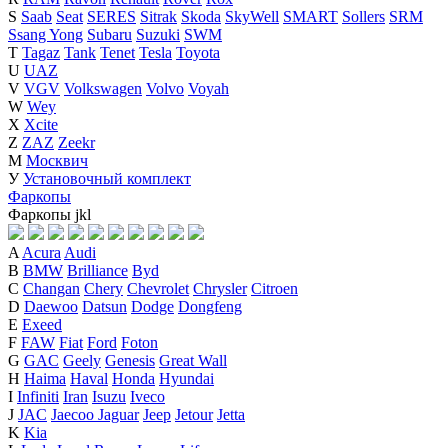
S
Saab
Seat
SERES
Sitrak
Skoda
SkyWell
SMART
Sollers
SRM
Ssang Yong
Subaru
Suzuki
SWM
T
Tagaz
Tank
Tenet
Tesla
Toyota
U
UAZ
V
VGV
Volkswagen
Volvo
Voyah
W
Wey
X
Xcite
Z
ZAZ
Zeekr
М
Москвич
У
Установочный комплект
Фаркопы
Фаркопы
j
k
l
A
Acura
Audi
B
BMW
Brilliance
Byd
C
Changan
Chery
Chevrolet
Chrysler
Citroen
D
Daewoo
Datsun
Dodge
Dongfeng
E
Exeed
F
FAW
Fiat
Ford
Foton
G
GAC
Geely
Genesis
Great Wall
H
Haima
Haval
Honda
Hyundai
I
Infiniti
Iran
Isuzu
Iveco
J
JAC
Jaecoo
Jaguar
Jeep
Jetour
Jetta
K
Kia