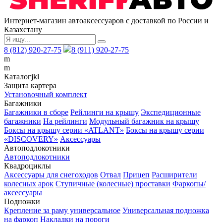
Интернет-магазин автоаксессуаров с доставкой по России и
Казахстану
8 (812) 920-27-75
8 (911) 920-27-75
m
m
Каталог
j
k
l
Защита картера
Установочный комплект
Багажники
Багажники в сборе
Рейлинги на крышу
Экспедиционные
багажники
На рейлинги
Модульный багажник на крышу
Боксы на крышу серии «ATLANT»
Боксы на крышу серии
«DISCOVERY»
Аксессуары
Автоподлокотники
Автоподлокотники
Квадроциклы
Аксессуары для снегоходов
Отвал
Прицеп
Расширители
колесных арок
Ступичные (колесные) проставки
Фаркопы/
аксессуары
Подножки
Крепление за раму универсальное
Универсальная подножка
на фаркоп
Накладки на пороги