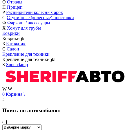
О
Отвалы
П
Прицеп
Р
Расширители колесных арок
С
Ступичные (колесные) проставки
Ф
Фаркопы/ аксессуары
Х
Хомут для трубы
Коврики
Коврики
j
k
l
Б
Багажник
С
Салон
Крепление для техники
Крепление для техники
j
k
l
S
Superclamp
W
W
0
Корзина
\
#
Поиск по автомобилю:
d
j