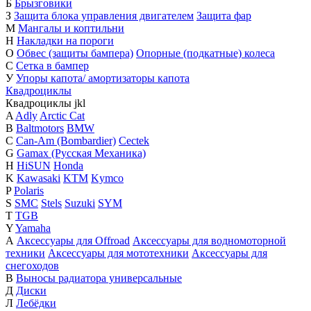
Б
Брызговики
З
Защита блока управления двигателем
Защита фар
М
Мангалы и коптильни
Н
Накладки на пороги
О
Обвес (защиты бампера)
Опорные (подкатные) колеса
С
Сетка в бампер
У
Упоры капота/ амортизаторы капота
Квадроциклы
Квадроциклы
j
k
l
A
Adly
Arctic Cat
B
Baltmotors
BMW
C
Can-Am (Bombardier)
Cectek
G
Gamax (Русская Механика)
H
HiSUN
Honda
K
Kawasaki
KTM
Kymco
P
Polaris
S
SMC
Stels
Suzuki
SYM
T
TGB
Y
Yamaha
А
Аксессуары для Offroad
Аксессуары для водномоторной
техники
Аксессуары для мототехники
Аксессуары для
снегоходов
В
Выносы радиатора универсальные
Д
Диски
Л
Лебёдки