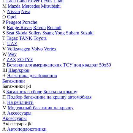
L
Lada
Land Rover
Lexus
Lifan
M
Mazda
Mercedes
Mitsubishi
N
Nissan
Niva
O
Opel
P
Peugeot
Porsche
R
Range-Rover
Ravon
Renault
S
Seat
Skoda
Sollers
Ssang Yong
Subaru
Suzuki
T
Tagaz
TANK
Toyota
U
UAZ
V
Volkswagen
Volvo
Vortex
W
Wey
Z
ZAZ
ZOTYE
В
Вставки для американских ТСУ под квадрат 50х50
Ш
Шар/крюк
Э
Электрика для фаркопов
Багажники
Багажники
j
k
l
Б
Багажник в сборе
Боксы на крышу
П
Подбор багажника на крышу автомобиля
Н
На рейлинги
М
Модульный багажник на крышу
А
Аксессуары
Аксессуары
Аксессуары
j
k
l
А
Автоподлокотники