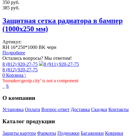
350
руб.
385
руб.
Защитная сетка радиатора в бампер
(1000х250 мм)
Артикул:
RH 16*250*1000 BK черн
Подробнее
Остались вопросы? Мы ответим!
8 (812) 920-27-75
8 (911) 920-27-75
8 (812) 920-27-75
0
Корзина
\
'bxmaker:geoip.city' is not a component
_
S
О компании
Установка
Оплата
Вопрос-ответ
Доставка
Скидки
Контакты
Каталог продукции
Защиты картера
Фаркопы
Подножки
Багажники
Коврики