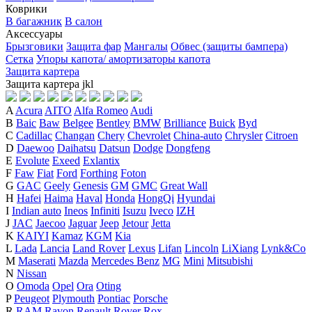
Коврики
В багажник
В салон
Аксессуары
Брызговики
Защита фар
Мангалы
Обвес (защиты бампера)
Сетка
Упоры капота/ амортизаторы капота
Защита картера
Защита картера
j
k
l
A
Acura
AITO
Alfa Romeo
Audi
B
Baic
Baw
Belgee
Bentley
BMW
Brilliance
Buick
Byd
C
Cadillac
Changan
Chery
Chevrolet
China-auto
Chrysler
Citroen
D
Daewoo
Daihatsu
Datsun
Dodge
Dongfeng
E
Evolute
Exeed
Exlantix
F
Faw
Fiat
Ford
Forthing
Foton
G
GAC
Geely
Genesis
GM
GMC
Great Wall
H
Hafei
Haima
Haval
Honda
HongQi
Hyundai
I
Indian auto
Ineos
Infiniti
Isuzu
Iveco
IZH
J
JAC
Jaecoo
Jaguar
Jeep
Jetour
Jetta
K
KAIYI
Kamaz
KGM
Kia
L
Lada
Lancia
Land Rover
Lexus
Lifan
Lincoln
LiXiang
Lynk&Co
M
Maserati
Mazda
Mercedes Benz
MG
Mini
Mitsubishi
N
Nissan
O
Omoda
Opel
Ora
Oting
P
Peugeot
Plymouth
Pontiac
Porsche
R
RAM
Ravon
Renault
Rover
Rox