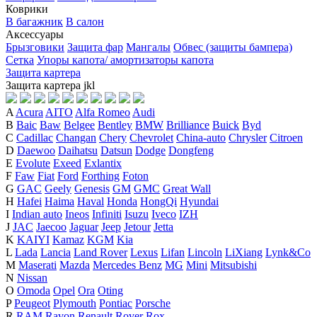
Коврики
В багажник
В салон
Аксессуары
Брызговики
Защита фар
Мангалы
Обвес (защиты бампера)
Сетка
Упоры капота/ амортизаторы капота
Защита картера
Защита картера
j
k
l
A
Acura
AITO
Alfa Romeo
Audi
B
Baic
Baw
Belgee
Bentley
BMW
Brilliance
Buick
Byd
C
Cadillac
Changan
Chery
Chevrolet
China-auto
Chrysler
Citroen
D
Daewoo
Daihatsu
Datsun
Dodge
Dongfeng
E
Evolute
Exeed
Exlantix
F
Faw
Fiat
Ford
Forthing
Foton
G
GAC
Geely
Genesis
GM
GMC
Great Wall
H
Hafei
Haima
Haval
Honda
HongQi
Hyundai
I
Indian auto
Ineos
Infiniti
Isuzu
Iveco
IZH
J
JAC
Jaecoo
Jaguar
Jeep
Jetour
Jetta
K
KAIYI
Kamaz
KGM
Kia
L
Lada
Lancia
Land Rover
Lexus
Lifan
Lincoln
LiXiang
Lynk&Co
M
Maserati
Mazda
Mercedes Benz
MG
Mini
Mitsubishi
N
Nissan
O
Omoda
Opel
Ora
Oting
P
Peugeot
Plymouth
Pontiac
Porsche
R
RAM
Ravon
Renault
Rover
Rox