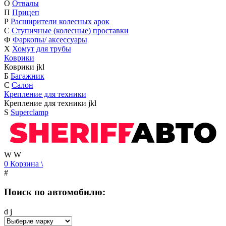
О
Отвалы
П
Прицеп
Р
Расширители колесных арок
С
Ступичные (колесные) проставки
Ф
Фаркопы/ аксессуары
Х
Хомут для трубы
Коврики
Коврики
j
k
l
Б
Багажник
С
Салон
Крепление для техники
Крепление для техники
j
k
l
S
Superclamp
W
W
0
Корзина
\
#
Поиск по автомобилю:
d
j