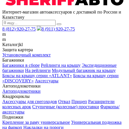
Интернет-магазин автоаксессуаров с доставкой по России и
Казахстану
8 (812) 920-27-75
8 (911) 920-27-75
m
m
Каталог
j
k
l
Защита картера
Установочный комплект
Багажники
Багажники в сборе
Рейлинги на крышу
Экспедиционные
багажники
На рейлинги
Модульный багажник на крышу
Боксы на крышу серии «ATLANT»
Боксы на крышу серии
«DISCOVERY»
Аксессуары
Автоподлокотники
Автоподлокотники
Квадроциклы
Аксессуары для снегоходов
Отвал
Прицеп
Расширители
колесных арок
Ступичные (колесные) проставки
Фаркопы/
аксессуары
Подножки
Крепление за раму универсальное
Универсальная подножка
на фаркоп
Накладки на пороги