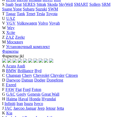
S
Saab
Seat
SERES
Sitrak
Skoda
SkyWell
SMART
Sollers
SRM
Ssang Yong
Subaru
Suzuki
SWM
T
Tagaz
Tank
Tenet
Tesla
Toyota
U
UAZ
V
VGV
Volkswagen
Volvo
Voyah
W
Wey
X
Xcite
Z
ZAZ
Zeekr
М
Москвич
У
Установочный комплект
Фаркопы
Фаркопы
j
k
l
A
Acura
Audi
B
BMW
Brilliance
Byd
C
Changan
Chery
Chevrolet
Chrysler
Citroen
D
Daewoo
Datsun
Dodge
Dongfeng
E
Exeed
F
FAW
Fiat
Ford
Foton
G
GAC
Geely
Genesis
Great Wall
H
Haima
Haval
Honda
Hyundai
I
Infiniti
Iran
Isuzu
Iveco
J
JAC
Jaecoo
Jaguar
Jeep
Jetour
Jetta
K
Kia