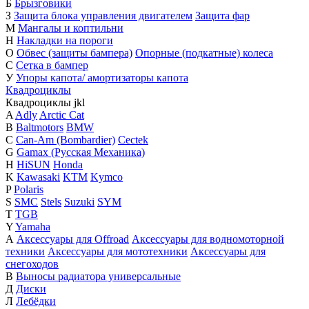
Б
Брызговики
З
Защита блока управления двигателем
Защита фар
М
Мангалы и коптильни
Н
Накладки на пороги
О
Обвес (защиты бампера)
Опорные (подкатные) колеса
С
Сетка в бампер
У
Упоры капота/ амортизаторы капота
Квадроциклы
Квадроциклы
j
k
l
A
Adly
Arctic Cat
B
Baltmotors
BMW
C
Can-Am (Bombardier)
Cectek
G
Gamax (Русская Механика)
H
HiSUN
Honda
K
Kawasaki
KTM
Kymco
P
Polaris
S
SMC
Stels
Suzuki
SYM
T
TGB
Y
Yamaha
А
Аксессуары для Offroad
Аксессуары для водномоторной
техники
Аксессуары для мототехники
Аксессуары для
снегоходов
В
Выносы радиатора универсальные
Д
Диски
Л
Лебёдки