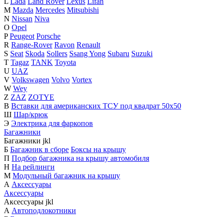
L
Lada
Land Rover
Lexus
Lifan
M
Mazda
Mercedes
Mitsubishi
N
Nissan
Niva
O
Opel
P
Peugeot
Porsche
R
Range-Rover
Ravon
Renault
S
Seat
Skoda
Sollers
Ssang Yong
Subaru
Suzuki
T
Tagaz
TANK
Toyota
U
UAZ
V
Volkswagen
Volvo
Vortex
W
Wey
Z
ZAZ
ZOTYE
В
Вставки для американских ТСУ под квадрат 50х50
Ш
Шар/крюк
Э
Электрика для фаркопов
Багажники
Багажники
j
k
l
Б
Багажник в сборе
Боксы на крышу
П
Подбор багажника на крышу автомобиля
Н
На рейлинги
М
Модульный багажник на крышу
А
Аксессуары
Аксессуары
Аксессуары
j
k
l
А
Автоподлокотники