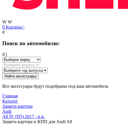
W
W
0
Корзина
\
#
Поиск по автомобилю:
d
j
Найти аксессуары
Все аксессуары будут подобраны под ваш автомобиль
Главная
Каталог
Защита картера
Audi
A8 IV (D5) 2017 - н.в.
Защита картера и КПП для Аudi A8