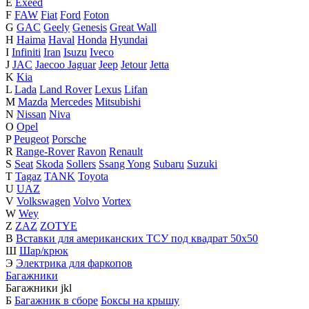
E
Exeed
F
FAW
Fiat
Ford
Foton
G
GAC
Geely
Genesis
Great Wall
H
Haima
Haval
Honda
Hyundai
I
Infiniti
Iran
Isuzu
Iveco
J
JAC
Jaecoo
Jaguar
Jeep
Jetour
Jetta
K
Kia
L
Lada
Land Rover
Lexus
Lifan
M
Mazda
Mercedes
Mitsubishi
N
Nissan
Niva
O
Opel
P
Peugeot
Porsche
R
Range-Rover
Ravon
Renault
S
Seat
Skoda
Sollers
Ssang Yong
Subaru
Suzuki
T
Tagaz
TANK
Toyota
U
UAZ
V
Volkswagen
Volvo
Vortex
W
Wey
Z
ZAZ
ZOTYE
В
Вставки для американских ТСУ под квадрат 50х50
Ш
Шар/крюк
Э
Электрика для фаркопов
Багажники
Багажники
j
k
l
Б
Багажник в сборе
Боксы на крышу