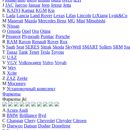
J
JAC
Jaecoo
Jaguar
Jeep
Jetour
Jetta
K
KAIYI
Kamaz
KGM
Kia
L
Lada
Lancia
Land Rover
Lexus
Lifan
Lincoln
LiXiang
Lynk&Co
M
Maserati
Mazda
Mercedes Benz
MG
Mini
Mitsubishi
N
Nissan
O
Omoda
Opel
Ora
Oting
P
Peugeot
Plymouth
Pontiac
Porsche
R
RAM
Ravon
Renault
Rover
Rox
S
Saab
Seat
SERES
Sitrak
Skoda
SkyWell
SMART
Sollers
SRM
Ss
T
Tagaz
Tank
Tenet
Tesla
Toyota
U
UAZ
V
VGV
Volkswagen
Volvo
Voyah
W
Wey
X
Xcite
Z
ZAZ
Zeekr
М
Москвич
У
Установочный комплект
Фаркопы
Фаркопы
j
k
l
A
Acura
Audi
B
BMW
Brilliance
Byd
C
Changan
Chery
Chevrolet
Chrysler
Citroen
D
Daewoo
Datsun
Dodge
Dongfeng