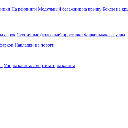
жники
На рейлинги
Модульный багажник на крышу
Боксы на к
ых арок
Ступичные (колесные) проставки
Фаркопы/аксессуары
 фаркоп
Накладки на пороги
ка
Упоры капота/ амортизаторы капота