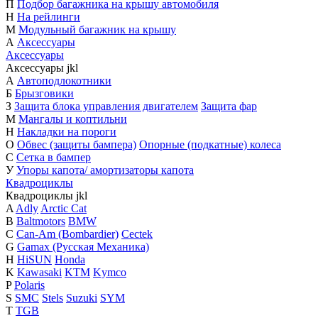
П
Подбор багажника на крышу автомобиля
Н
На рейлинги
М
Модульный багажник на крышу
А
Аксессуары
Аксессуары
Аксессуары
j
k
l
А
Автоподлокотники
Б
Брызговики
З
Защита блока управления двигателем
Защита фар
М
Мангалы и коптильни
Н
Накладки на пороги
О
Обвес (защиты бампера)
Опорные (подкатные) колеса
С
Сетка в бампер
У
Упоры капота/ амортизаторы капота
Квадроциклы
Квадроциклы
j
k
l
A
Adly
Arctic Cat
B
Baltmotors
BMW
C
Can-Am (Bombardier)
Cectek
G
Gamax (Русская Механика)
H
HiSUN
Honda
K
Kawasaki
KTM
Kymco
P
Polaris
S
SMC
Stels
Suzuki
SYM
T
TGB