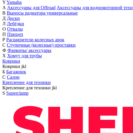
Y
Yamaha
А
Аксессуары для Offroad
Аксессуары для водномоторной тех
В
Выносы радиатора универсальные
Д
Диски
Л
Лебёдки
О
Отвалы
П
Прицеп
Р
Расширители колесных арок
С
Ступичные (колесные) проставки
Ф
Фаркопы/ аксессуары
Х
Хомут для трубы
Коврики
Коврики
j
k
l
Б
Багажник
С
Салон
Крепление для техники
Крепление для техники
j
k
l
S
Superclamp