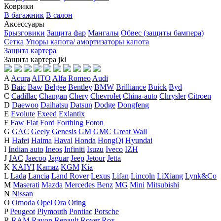
Коврики
В багажник
В салон
Аксессуары
Брызговики
Защита фар
Мангалы
Обвес (защиты бампера)
Сетка
Упоры капота/ амортизаторы капота
Защита картера
Защита картера
j
k
l
A
Acura
AITO
Alfa Romeo
Audi
B
Baic
Baw
Belgee
Bentley
BMW
Brilliance
Buick
Byd
C
Cadillac
Changan
Chery
Chevrolet
China-auto
Chrysler
Citroen
D
Daewoo
Daihatsu
Datsun
Dodge
Dongfeng
E
Evolute
Exeed
Exlantix
F
Faw
Fiat
Ford
Forthing
Foton
G
GAC
Geely
Genesis
GM
GMC
Great Wall
H
Hafei
Haima
Haval
Honda
HongQi
Hyundai
I
Indian auto
Ineos
Infiniti
Isuzu
Iveco
IZH
J
JAC
Jaecoo
Jaguar
Jeep
Jetour
Jetta
K
KAIYI
Kamaz
KGM
Kia
L
Lada
Lancia
Land Rover
Lexus
Lifan
Lincoln
LiXiang
Lynk&Co
M
Maserati
Mazda
Mercedes Benz
MG
Mini
Mitsubishi
N
Nissan
O
Omoda
Opel
Ora
Oting
P
Peugeot
Plymouth
Pontiac
Porsche
R
RAM
Ravon
Renault
Rover
Rox