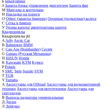
Б
Брызговики
З
Защита блока управления двигателем
Защита фар
М
Мангалы и коптильни
Н
Накладки на пороги
О
Обвес (защиты бампера)
Опорные (подкатные) колеса
С
Сетка в бампер
У
Упоры капота/ амортизаторы капота
Квадроциклы
Квадроциклы
j
k
l
A
Adly
Arctic Cat
B
Baltmotors
BMW
C
Can-Am (Bombardier)
Cectek
G
Gamax (Русская Механика)
H
HiSUN
Honda
K
Kawasaki
KTM
Kymco
P
Polaris
S
SMC
Stels
Suzuki
SYM
T
TGB
Y
Yamaha
А
Аксессуары для Offroad
Аксессуары для водномоторной
техники
Аксессуары для мототехники
Аксессуары для
снегоходов
В
Выносы радиатора универсальные
Д
Диски
Л
Лебёдки