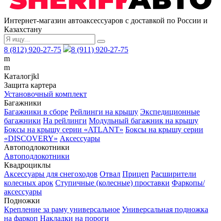
Интернет-магазин автоаксессуаров с доставкой по России и
Казахстану
8 (812) 920-27-75
8 (911) 920-27-75
m
m
Каталог
j
k
l
Защита картера
Установочный комплект
Багажники
Багажники в сборе
Рейлинги на крышу
Экспедиционные
багажники
На рейлинги
Модульный багажник на крышу
Боксы на крышу серии «ATLANT»
Боксы на крышу серии
«DISCOVERY»
Аксессуары
Автоподлокотники
Автоподлокотники
Квадроциклы
Аксессуары для снегоходов
Отвал
Прицеп
Расширители
колесных арок
Ступичные (колесные) проставки
Фаркопы/
аксессуары
Подножки
Крепление за раму универсальное
Универсальная подножка
на фаркоп
Накладки на пороги