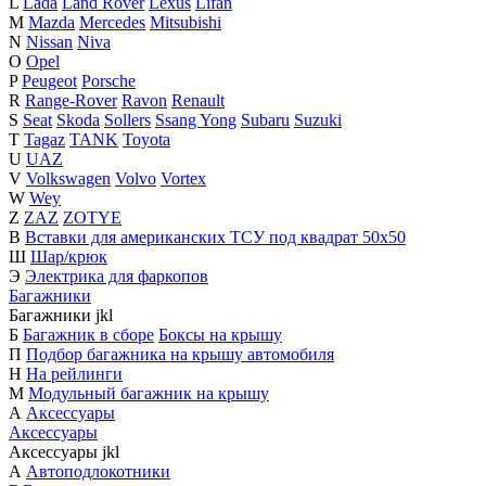
L
Lada
Land Rover
Lexus
Lifan
M
Mazda
Mercedes
Mitsubishi
N
Nissan
Niva
O
Opel
P
Peugeot
Porsche
R
Range-Rover
Ravon
Renault
S
Seat
Skoda
Sollers
Ssang Yong
Subaru
Suzuki
T
Tagaz
TANK
Toyota
U
UAZ
V
Volkswagen
Volvo
Vortex
W
Wey
Z
ZAZ
ZOTYE
В
Вставки для американских ТСУ под квадрат 50х50
Ш
Шар/крюк
Э
Электрика для фаркопов
Багажники
Багажники
j
k
l
Б
Багажник в сборе
Боксы на крышу
П
Подбор багажника на крышу автомобиля
Н
На рейлинги
М
Модульный багажник на крышу
А
Аксессуары
Аксессуары
Аксессуары
j
k
l
А
Автоподлокотники