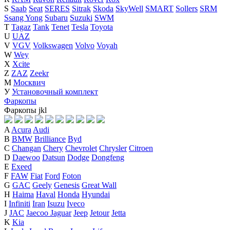
S
Saab
Seat
SERES
Sitrak
Skoda
SkyWell
SMART
Sollers
SRM
Ssang Yong
Subaru
Suzuki
SWM
T
Tagaz
Tank
Tenet
Tesla
Toyota
U
UAZ
V
VGV
Volkswagen
Volvo
Voyah
W
Wey
X
Xcite
Z
ZAZ
Zeekr
М
Москвич
У
Установочный комплект
Фаркопы
Фаркопы
j
k
l
A
Acura
Audi
B
BMW
Brilliance
Byd
C
Changan
Chery
Chevrolet
Chrysler
Citroen
D
Daewoo
Datsun
Dodge
Dongfeng
E
Exeed
F
FAW
Fiat
Ford
Foton
G
GAC
Geely
Genesis
Great Wall
H
Haima
Haval
Honda
Hyundai
I
Infiniti
Iran
Isuzu
Iveco
J
JAC
Jaecoo
Jaguar
Jeep
Jetour
Jetta
K
Kia