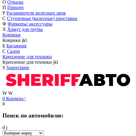
О
Отвалы
П
Прицеп
Р
Расширители колесных арок
С
Ступичные (колесные) проставки
Ф
Фаркопы/ аксессуары
Х
Хомут для трубы
Коврики
Коврики
j
k
l
Б
Багажник
С
Салон
Крепление для техники
Крепление для техники
j
k
l
S
Superclamp
W
W
0
Корзина
\
#
Поиск по автомобилю:
d
j