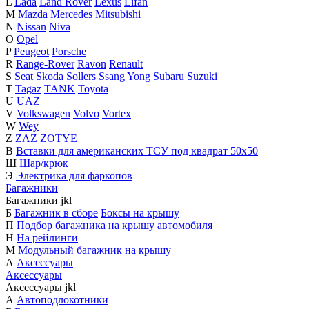
L
Lada
Land Rover
Lexus
Lifan
M
Mazda
Mercedes
Mitsubishi
N
Nissan
Niva
O
Opel
P
Peugeot
Porsche
R
Range-Rover
Ravon
Renault
S
Seat
Skoda
Sollers
Ssang Yong
Subaru
Suzuki
T
Tagaz
TANK
Toyota
U
UAZ
V
Volkswagen
Volvo
Vortex
W
Wey
Z
ZAZ
ZOTYE
В
Вставки для американских ТСУ под квадрат 50х50
Ш
Шар/крюк
Э
Электрика для фаркопов
Багажники
Багажники
j
k
l
Б
Багажник в сборе
Боксы на крышу
П
Подбор багажника на крышу автомобиля
Н
На рейлинги
М
Модульный багажник на крышу
А
Аксессуары
Аксессуары
Аксессуары
j
k
l
А
Автоподлокотники