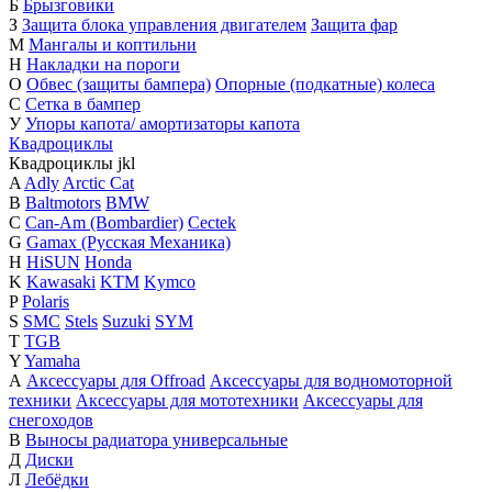
Б
Брызговики
З
Защита блока управления двигателем
Защита фар
М
Мангалы и коптильни
Н
Накладки на пороги
О
Обвес (защиты бампера)
Опорные (подкатные) колеса
С
Сетка в бампер
У
Упоры капота/ амортизаторы капота
Квадроциклы
Квадроциклы
j
k
l
A
Adly
Arctic Cat
B
Baltmotors
BMW
C
Can-Am (Bombardier)
Cectek
G
Gamax (Русская Механика)
H
HiSUN
Honda
K
Kawasaki
KTM
Kymco
P
Polaris
S
SMC
Stels
Suzuki
SYM
T
TGB
Y
Yamaha
А
Аксессуары для Offroad
Аксессуары для водномоторной
техники
Аксессуары для мототехники
Аксессуары для
снегоходов
В
Выносы радиатора универсальные
Д
Диски
Л
Лебёдки