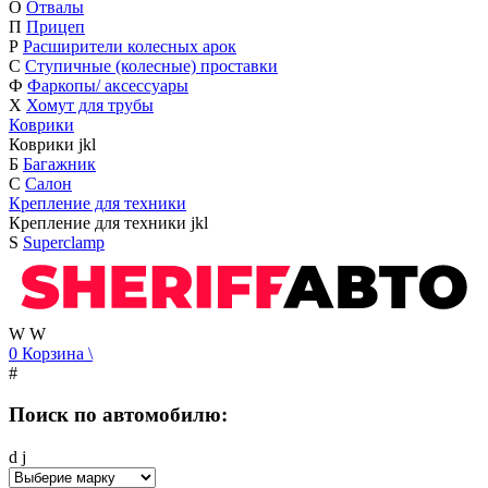
О
Отвалы
П
Прицеп
Р
Расширители колесных арок
С
Ступичные (колесные) проставки
Ф
Фаркопы/ аксессуары
Х
Хомут для трубы
Коврики
Коврики
j
k
l
Б
Багажник
С
Салон
Крепление для техники
Крепление для техники
j
k
l
S
Superclamp
W
W
0
Корзина
\
#
Поиск по автомобилю:
d
j