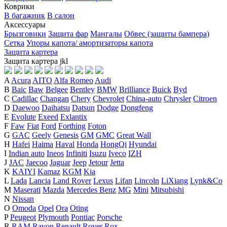
Коврики
В багажник
В салон
Аксессуары
Брызговики
Защита фар
Мангалы
Обвес (защиты бампера)
Сетка
Упоры капота/ амортизаторы капота
Защита картера
Защита картера
j
k
l
A
Acura
AITO
Alfa Romeo
Audi
B
Baic
Baw
Belgee
Bentley
BMW
Brilliance
Buick
Byd
C
Cadillac
Changan
Chery
Chevrolet
China-auto
Chrysler
Citroen
D
Daewoo
Daihatsu
Datsun
Dodge
Dongfeng
E
Evolute
Exeed
Exlantix
F
Faw
Fiat
Ford
Forthing
Foton
G
GAC
Geely
Genesis
GM
GMC
Great Wall
H
Hafei
Haima
Haval
Honda
HongQi
Hyundai
I
Indian auto
Ineos
Infiniti
Isuzu
Iveco
IZH
J
JAC
Jaecoo
Jaguar
Jeep
Jetour
Jetta
K
KAIYI
Kamaz
KGM
Kia
L
Lada
Lancia
Land Rover
Lexus
Lifan
Lincoln
LiXiang
Lynk&Co
M
Maserati
Mazda
Mercedes Benz
MG
Mini
Mitsubishi
N
Nissan
O
Omoda
Opel
Ora
Oting
P
Peugeot
Plymouth
Pontiac
Porsche
R
RAM
Ravon
Renault
Rover
Rox