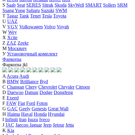
S
Saab
Seat
SERES
Sitrak
Skoda
SkyWell
SMART
Sollers
SRM
Ssang Yong
Subaru
Suzuki
SWM
T
Tagaz
Tank
Tenet
Tesla
Toyota
U
UAZ
V
VGV
Volkswagen
Volvo
Voyah
W
Wey
X
Xcite
Z
ZAZ
Zeekr
М
Москвич
У
Установочный комплект
Фаркопы
Фаркопы
j
k
l
A
Acura
Audi
B
BMW
Brilliance
Byd
C
Changan
Chery
Chevrolet
Chrysler
Citroen
D
Daewoo
Datsun
Dodge
Dongfeng
E
Exeed
F
FAW
Fiat
Ford
Foton
G
GAC
Geely
Genesis
Great Wall
H
Haima
Haval
Honda
Hyundai
I
Infiniti
Iran
Isuzu
Iveco
J
JAC
Jaecoo
Jaguar
Jeep
Jetour
Jetta
K
Kia