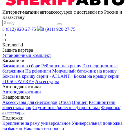
Интернет-магазин автоаксессуаров с доставкой по России и
Казахстану
8 (812) 920-27-75
8 (911) 920-27-75
m
m
Каталог
j
k
l
Защита картера
Установочный комплект
Багажники
Багажники в сборе
Рейлинги на крышу
Экспедиционные
багажники
На рейлинги
Модульный багажник на крышу
Боксы на крышу серии «ATLANT»
Боксы на крышу серии
«DISCOVERY»
Аксессуары
Автоподлокотники
Автоподлокотники
Квадроциклы
Аксессуары для снегоходов
Отвал
Прицеп
Расширители
колесных арок
Ступичные (колесные) проставки
Фаркопы/
аксессуары
Подножки
Крепление за раму универсальное
Универсальная подножка
на фаркоп
Накладки на пороги