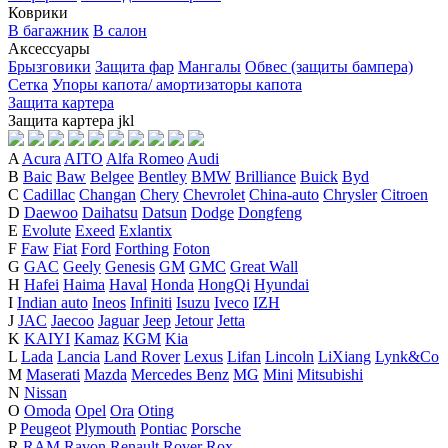
Коврики
В багажник
В салон
Аксессуары
Брызговики
Защита фар
Мангалы
Обвес (защиты бампера)
Сетка
Упоры капота/ амортизаторы капота
Защита картера
Защита картера
j
k
l
A
Acura
AITO
Alfa Romeo
Audi
B
Baic
Baw
Belgee
Bentley
BMW
Brilliance
Buick
Byd
C
Cadillac
Changan
Chery
Chevrolet
China-auto
Chrysler
Citroen
D
Daewoo
Daihatsu
Datsun
Dodge
Dongfeng
E
Evolute
Exeed
Exlantix
F
Faw
Fiat
Ford
Forthing
Foton
G
GAC
Geely
Genesis
GM
GMC
Great Wall
H
Hafei
Haima
Haval
Honda
HongQi
Hyundai
I
Indian auto
Ineos
Infiniti
Isuzu
Iveco
IZH
J
JAC
Jaecoo
Jaguar
Jeep
Jetour
Jetta
K
KAIYI
Kamaz
KGM
Kia
L
Lada
Lancia
Land Rover
Lexus
Lifan
Lincoln
LiXiang
Lynk&Co
M
Maserati
Mazda
Mercedes Benz
MG
Mini
Mitsubishi
N
Nissan
O
Omoda
Opel
Ora
Oting
P
Peugeot
Plymouth
Pontiac
Porsche
R
RAM
Ravon
Renault
Rover
Rox