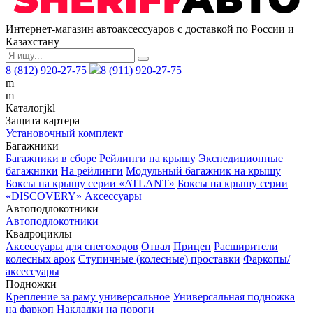
Интернет-магазин автоаксессуаров с доставкой по России и
Казахстану
8 (812) 920-27-75
8 (911) 920-27-75
m
m
Каталог
j
k
l
Защита картера
Установочный комплект
Багажники
Багажники в сборе
Рейлинги на крышу
Экспедиционные
багажники
На рейлинги
Модульный багажник на крышу
Боксы на крышу серии «ATLANT»
Боксы на крышу серии
«DISCOVERY»
Аксессуары
Автоподлокотники
Автоподлокотники
Квадроциклы
Аксессуары для снегоходов
Отвал
Прицеп
Расширители
колесных арок
Ступичные (колесные) проставки
Фаркопы/
аксессуары
Подножки
Крепление за раму универсальное
Универсальная подножка
на фаркоп
Накладки на пороги