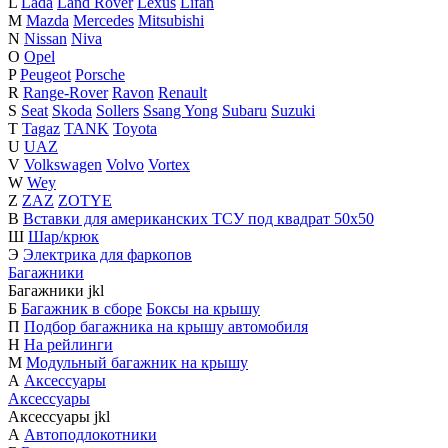
L
Lada
Land Rover
Lexus
Lifan
M
Mazda
Mercedes
Mitsubishi
N
Nissan
Niva
O
Opel
P
Peugeot
Porsche
R
Range-Rover
Ravon
Renault
S
Seat
Skoda
Sollers
Ssang Yong
Subaru
Suzuki
T
Tagaz
TANK
Toyota
U
UAZ
V
Volkswagen
Volvo
Vortex
W
Wey
Z
ZAZ
ZOTYE
В
Вставки для американских ТСУ под квадрат 50х50
Ш
Шар/крюк
Э
Электрика для фаркопов
Багажники
Багажники
j
k
l
Б
Багажник в сборе
Боксы на крышу
П
Подбор багажника на крышу автомобиля
Н
На рейлинги
М
Модульный багажник на крышу
А
Аксессуары
Аксессуары
Аксессуары
j
k
l
А
Автоподлокотники