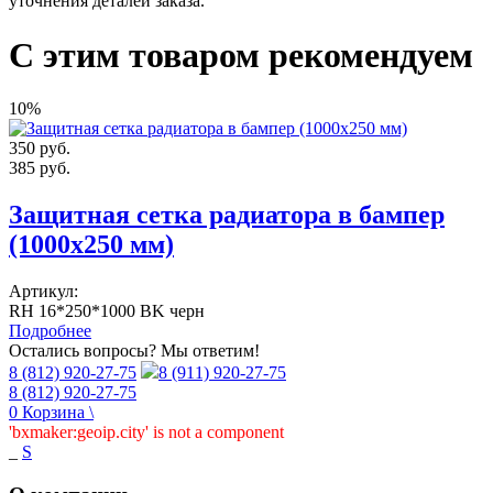
уточнения деталей заказа.
С этим товаром рекомендуем
10%
350
руб.
385
руб.
Защитная сетка радиатора в бампер
(1000х250 мм)
Артикул:
RH 16*250*1000 BK черн
Подробнее
Остались вопросы? Мы ответим!
8 (812) 920-27-75
8 (911) 920-27-75
8 (812) 920-27-75
0
Корзина
\
'bxmaker:geoip.city' is not a component
_
S