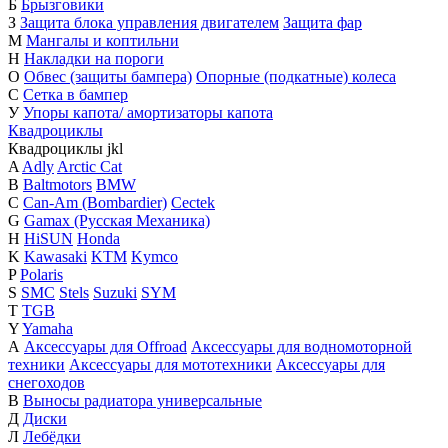
Б
Брызговики
З
Защита блока управления двигателем
Защита фар
М
Мангалы и коптильни
Н
Накладки на пороги
О
Обвес (защиты бампера)
Опорные (подкатные) колеса
С
Сетка в бампер
У
Упоры капота/ амортизаторы капота
Квадроциклы
Квадроциклы
j
k
l
A
Adly
Arctic Cat
B
Baltmotors
BMW
C
Can-Am (Bombardier)
Cectek
G
Gamax (Русская Механика)
H
HiSUN
Honda
K
Kawasaki
KTM
Kymco
P
Polaris
S
SMC
Stels
Suzuki
SYM
T
TGB
Y
Yamaha
А
Аксессуары для Offroad
Аксессуары для водномоторной
техники
Аксессуары для мототехники
Аксессуары для
снегоходов
В
Выносы радиатора универсальные
Д
Диски
Л
Лебёдки