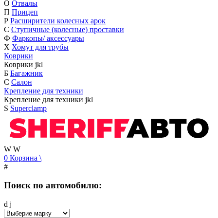
О
Отвалы
П
Прицеп
Р
Расширители колесных арок
С
Ступичные (колесные) проставки
Ф
Фаркопы/ аксессуары
Х
Хомут для трубы
Коврики
Коврики
j
k
l
Б
Багажник
С
Салон
Крепление для техники
Крепление для техники
j
k
l
S
Superclamp
W
W
0
Корзина
\
#
Поиск по автомобилю:
d
j