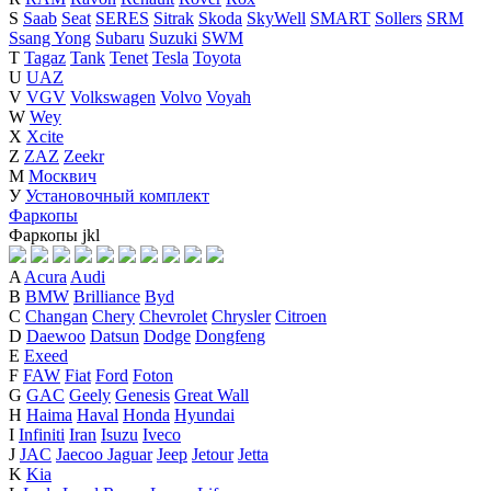
S
Saab
Seat
SERES
Sitrak
Skoda
SkyWell
SMART
Sollers
SRM
Ssang Yong
Subaru
Suzuki
SWM
T
Tagaz
Tank
Tenet
Tesla
Toyota
U
UAZ
V
VGV
Volkswagen
Volvo
Voyah
W
Wey
X
Xcite
Z
ZAZ
Zeekr
М
Москвич
У
Установочный комплект
Фаркопы
Фаркопы
j
k
l
A
Acura
Audi
B
BMW
Brilliance
Byd
C
Changan
Chery
Chevrolet
Chrysler
Citroen
D
Daewoo
Datsun
Dodge
Dongfeng
E
Exeed
F
FAW
Fiat
Ford
Foton
G
GAC
Geely
Genesis
Great Wall
H
Haima
Haval
Honda
Hyundai
I
Infiniti
Iran
Isuzu
Iveco
J
JAC
Jaecoo
Jaguar
Jeep
Jetour
Jetta
K
Kia