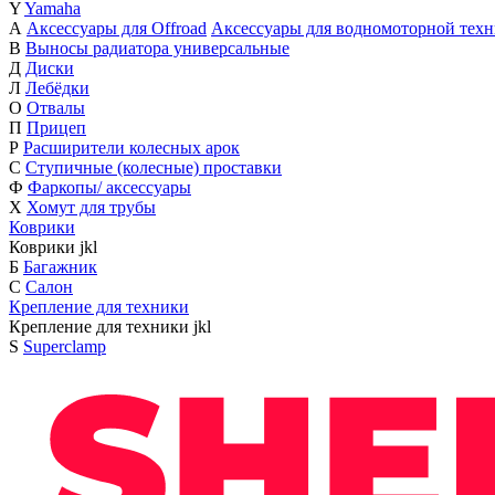
Y
Yamaha
А
Аксессуары для Offroad
Аксессуары для водномоторной тех
В
Выносы радиатора универсальные
Д
Диски
Л
Лебёдки
О
Отвалы
П
Прицеп
Р
Расширители колесных арок
С
Ступичные (колесные) проставки
Ф
Фаркопы/ аксессуары
Х
Хомут для трубы
Коврики
Коврики
j
k
l
Б
Багажник
С
Салон
Крепление для техники
Крепление для техники
j
k
l
S
Superclamp