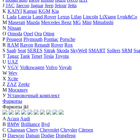
J
JAC
Jaecoo
Jaguar
Jeep
Jetour
Jetta
K
KAIYI
Kamaz
KGM
Kia
L
Lada
Lancia
Land Rover
Lexus
Lifan
Lincoln
LiXiang
Lynk&Co
M
Maserati
Mazda
Mercedes Benz
MG
Mini
Mitsubishi
N
Nissan
O
Omoda
Opel
Ora
Oting
P
Peugeot
Plymouth
Pontiac
Porsche
R
RAM
Ravon
Renault
Rover
Rox
S
Saab
Seat
SERES
Sitrak
Skoda
SkyWell
SMART
Sollers
SRM
Ss
T
Tagaz
Tank
Tenet
Tesla
Toyota
U
UAZ
V
VGV
Volkswagen
Volvo
Voyah
W
Wey
X
Xcite
Z
ZAZ
Zeekr
М
Москвич
У
Установочный комплект
Фаркопы
Фаркопы
j
k
l
A
Acura
Audi
B
BMW
Brilliance
Byd
C
Changan
Chery
Chevrolet
Chrysler
Citroen
D
Daewoo
Datsun
Dodge
Dongfeng