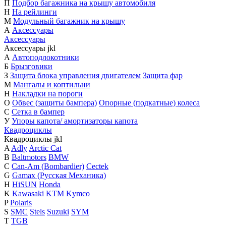
П
Подбор багажника на крышу автомобиля
Н
На рейлинги
М
Модульный багажник на крышу
А
Аксессуары
Аксессуары
Аксессуары
j
k
l
А
Автоподлокотники
Б
Брызговики
З
Защита блока управления двигателем
Защита фар
М
Мангалы и коптильни
Н
Накладки на пороги
О
Обвес (защиты бампера)
Опорные (подкатные) колеса
С
Сетка в бампер
У
Упоры капота/ амортизаторы капота
Квадроциклы
Квадроциклы
j
k
l
A
Adly
Arctic Cat
B
Baltmotors
BMW
C
Can-Am (Bombardier)
Cectek
G
Gamax (Русская Механика)
H
HiSUN
Honda
K
Kawasaki
KTM
Kymco
P
Polaris
S
SMC
Stels
Suzuki
SYM
T
TGB