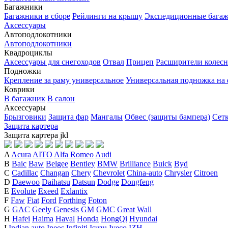
Багажники
Багажники в сборе
Рейлинги на крышу
Экспедиционные бага
Аксессуары
Автоподлокотники
Автоподлокотники
Квадроциклы
Аксессуары для снегоходов
Отвал
Прицеп
Расширители колесн
Подножки
Крепление за раму универсальное
Универсальная подножка на
Коврики
В багажник
В салон
Аксессуары
Брызговики
Защита фар
Мангалы
Обвес (защиты бампера)
Сет
Защита картера
Защита картера
j
k
l
A
Acura
AITO
Alfa Romeo
Audi
B
Baic
Baw
Belgee
Bentley
BMW
Brilliance
Buick
Byd
C
Cadillac
Changan
Chery
Chevrolet
China-auto
Chrysler
Citroen
D
Daewoo
Daihatsu
Datsun
Dodge
Dongfeng
E
Evolute
Exeed
Exlantix
F
Faw
Fiat
Ford
Forthing
Foton
G
GAC
Geely
Genesis
GM
GMC
Great Wall
H
Hafei
Haima
Haval
Honda
HongQi
Hyundai
I
Indian auto
Ineos
Infiniti
Isuzu
Iveco
IZH