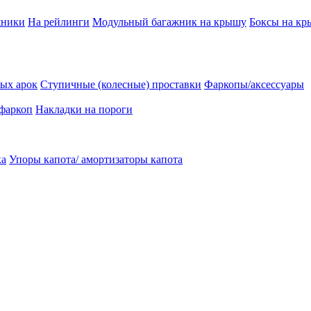
жники
На рейлинги
Модульный багажник на крышу
Боксы на к
ых арок
Ступичные (колесные) проставки
Фаркопы/аксессуары
 фаркоп
Накладки на пороги
ка
Упоры капота/ амортизаторы капота