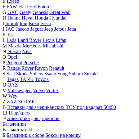
E
Exeed
F
FAW
Fiat
Ford
Foton
G
GAC
Geely
Genesis
Great Wall
H
Haima
Haval
Honda
Hyundai
I
Infiniti
Iran
Isuzu
Iveco
J
JAC
Jaecoo
Jaguar
Jeep
Jetour
Jetta
K
Kia
L
Lada
Land Rover
Lexus
Lifan
M
Mazda
Mercedes
Mitsubishi
N
Nissan
Niva
O
Opel
P
Peugeot
Porsche
R
Range-Rover
Ravon
Renault
S
Seat
Skoda
Sollers
Ssang Yong
Subaru
Suzuki
T
Tagaz
TANK
Toyota
U
UAZ
V
Volkswagen
Volvo
Vortex
W
Wey
Z
ZAZ
ZOTYE
В
Вставки для американских ТСУ под квадрат 50х50
Ш
Шар/крюк
Э
Электрика для фаркопов
Багажники
Багажники
j
k
l
Б
Багажник в сборе
Боксы на крышу