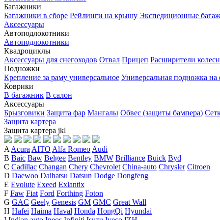
Багажники
Багажники в сборе
Рейлинги на крышу
Экспедиционные бага
Аксессуары
Автоподлокотники
Автоподлокотники
Квадроциклы
Аксессуары для снегоходов
Отвал
Прицеп
Расширители колесн
Подножки
Крепление за раму универсальное
Универсальная подножка на
Коврики
В багажник
В салон
Аксессуары
Брызговики
Защита фар
Мангалы
Обвес (защиты бампера)
Сет
Защита картера
Защита картера
j
k
l
A
Acura
AITO
Alfa Romeo
Audi
B
Baic
Baw
Belgee
Bentley
BMW
Brilliance
Buick
Byd
C
Cadillac
Changan
Chery
Chevrolet
China-auto
Chrysler
Citroen
D
Daewoo
Daihatsu
Datsun
Dodge
Dongfeng
E
Evolute
Exeed
Exlantix
F
Faw
Fiat
Ford
Forthing
Foton
G
GAC
Geely
Genesis
GM
GMC
Great Wall
H
Hafei
Haima
Haval
Honda
HongQi
Hyundai
I
Indian auto
Ineos
Infiniti
Isuzu
Iveco
IZH