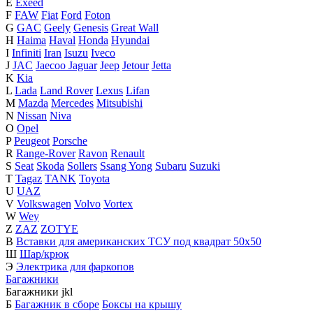
E
Exeed
F
FAW
Fiat
Ford
Foton
G
GAC
Geely
Genesis
Great Wall
H
Haima
Haval
Honda
Hyundai
I
Infiniti
Iran
Isuzu
Iveco
J
JAC
Jaecoo
Jaguar
Jeep
Jetour
Jetta
K
Kia
L
Lada
Land Rover
Lexus
Lifan
M
Mazda
Mercedes
Mitsubishi
N
Nissan
Niva
O
Opel
P
Peugeot
Porsche
R
Range-Rover
Ravon
Renault
S
Seat
Skoda
Sollers
Ssang Yong
Subaru
Suzuki
T
Tagaz
TANK
Toyota
U
UAZ
V
Volkswagen
Volvo
Vortex
W
Wey
Z
ZAZ
ZOTYE
В
Вставки для американских ТСУ под квадрат 50х50
Ш
Шар/крюк
Э
Электрика для фаркопов
Багажники
Багажники
j
k
l
Б
Багажник в сборе
Боксы на крышу