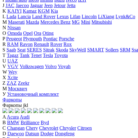
J
JAC
Jaecoo
Jaguar
Jeep
Jetour
Jetta
K
KAIYI
Kamaz
KGM
Kia
L
Lada
Lancia
Land Rover
Lexus
Lifan
Lincoln
LiXiang
Lynk&Co
M
Maserati
Mazda
Mercedes Benz
MG
Mini
Mitsubishi
N
Nissan
O
Omoda
Opel
Ora
Oting
P
Peugeot
Plymouth
Pontiac
Porsche
R
RAM
Ravon
Renault
Rover
Rox
S
Saab
Seat
SERES
Sitrak
Skoda
SkyWell
SMART
Sollers
SRM
Ss
T
Tagaz
Tank
Tenet
Tesla
Toyota
U
UAZ
V
VGV
Volkswagen
Volvo
Voyah
W
Wey
X
Xcite
Z
ZAZ
Zeekr
М
Москвич
У
Установочный комплект
Фаркопы
Фаркопы
j
k
l
A
Acura
Audi
B
BMW
Brilliance
Byd
C
Changan
Chery
Chevrolet
Chrysler
Citroen
D
Daewoo
Datsun
Dodge
Dongfeng