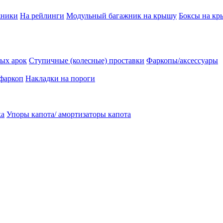
жники
На рейлинги
Модульный багажник на крышу
Боксы на к
ых арок
Ступичные (колесные) проставки
Фаркопы/аксессуары
 фаркоп
Накладки на пороги
ка
Упоры капота/ амортизаторы капота