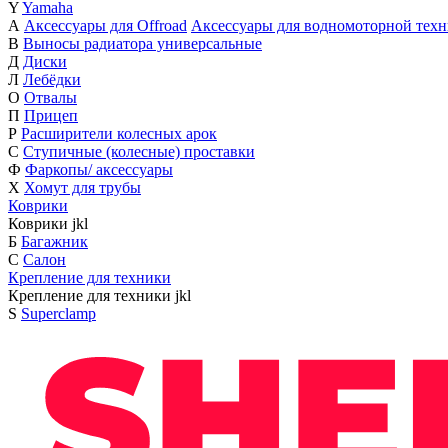
Y
Yamaha
А
Аксессуары для Offroad
Аксессуары для водномоторной тех
В
Выносы радиатора универсальные
Д
Диски
Л
Лебёдки
О
Отвалы
П
Прицеп
Р
Расширители колесных арок
С
Ступичные (колесные) проставки
Ф
Фаркопы/ аксессуары
Х
Хомут для трубы
Коврики
Коврики
j
k
l
Б
Багажник
С
Салон
Крепление для техники
Крепление для техники
j
k
l
S
Superclamp