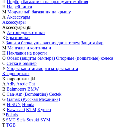
П
Подбор багажника на крышу автомобиля
Н
На рейлинги
М
Модульный багажник на крышу
А
Аксессуары
Аксессуары
Аксессуары
j
k
l
А
Автоподлокотники
Б
Брызговики
З
Защита блока управления двигателем
Защита фар
М
Мангалы и коптильни
Н
Накладки на пороги
О
Обвес (защиты бампера)
Опорные (подкатные) колеса
С
Сетка в бампер
У
Упоры капота/ амортизаторы капота
Квадроциклы
Квадроциклы
j
k
l
A
Adly
Arctic Cat
B
Baltmotors
BMW
C
Can-Am (Bombardier)
Cectek
G
Gamax (Русская Механика)
H
HiSUN
Honda
K
Kawasaki
KTM
Kymco
P
Polaris
S
SMC
Stels
Suzuki
SYM
T
TGB