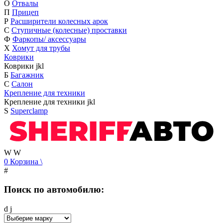
О
Отвалы
П
Прицеп
Р
Расширители колесных арок
С
Ступичные (колесные) проставки
Ф
Фаркопы/ аксессуары
Х
Хомут для трубы
Коврики
Коврики
j
k
l
Б
Багажник
С
Салон
Крепление для техники
Крепление для техники
j
k
l
S
Superclamp
W
W
0
Корзина
\
#
Поиск по автомобилю:
d
j