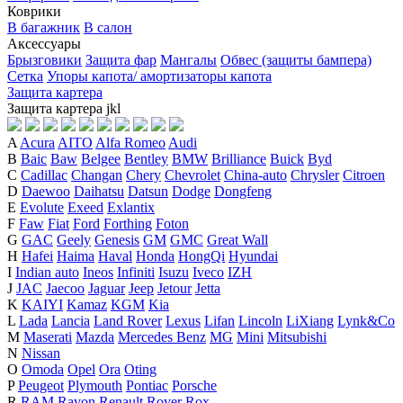
Коврики
В багажник
В салон
Аксессуары
Брызговики
Защита фар
Мангалы
Обвес (защиты бампера)
Сетка
Упоры капота/ амортизаторы капота
Защита картера
Защита картера
j
k
l
A
Acura
AITO
Alfa Romeo
Audi
B
Baic
Baw
Belgee
Bentley
BMW
Brilliance
Buick
Byd
C
Cadillac
Changan
Chery
Chevrolet
China-auto
Chrysler
Citroen
D
Daewoo
Daihatsu
Datsun
Dodge
Dongfeng
E
Evolute
Exeed
Exlantix
F
Faw
Fiat
Ford
Forthing
Foton
G
GAC
Geely
Genesis
GM
GMC
Great Wall
H
Hafei
Haima
Haval
Honda
HongQi
Hyundai
I
Indian auto
Ineos
Infiniti
Isuzu
Iveco
IZH
J
JAC
Jaecoo
Jaguar
Jeep
Jetour
Jetta
K
KAIYI
Kamaz
KGM
Kia
L
Lada
Lancia
Land Rover
Lexus
Lifan
Lincoln
LiXiang
Lynk&Co
M
Maserati
Mazda
Mercedes Benz
MG
Mini
Mitsubishi
N
Nissan
O
Omoda
Opel
Ora
Oting
P
Peugeot
Plymouth
Pontiac
Porsche
R
RAM
Ravon
Renault
Rover
Rox