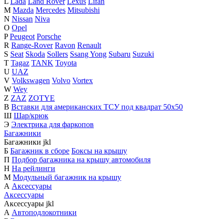
L
Lada
Land Rover
Lexus
Lifan
M
Mazda
Mercedes
Mitsubishi
N
Nissan
Niva
O
Opel
P
Peugeot
Porsche
R
Range-Rover
Ravon
Renault
S
Seat
Skoda
Sollers
Ssang Yong
Subaru
Suzuki
T
Tagaz
TANK
Toyota
U
UAZ
V
Volkswagen
Volvo
Vortex
W
Wey
Z
ZAZ
ZOTYE
В
Вставки для американских ТСУ под квадрат 50х50
Ш
Шар/крюк
Э
Электрика для фаркопов
Багажники
Багажники
j
k
l
Б
Багажник в сборе
Боксы на крышу
П
Подбор багажника на крышу автомобиля
Н
На рейлинги
М
Модульный багажник на крышу
А
Аксессуары
Аксессуары
Аксессуары
j
k
l
А
Автоподлокотники