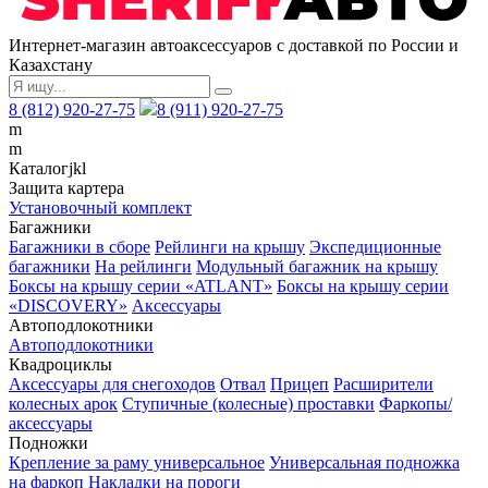
Интернет-магазин автоаксессуаров с доставкой по России и
Казахстану
8 (812) 920-27-75
8 (911) 920-27-75
m
m
Каталог
j
k
l
Защита картера
Установочный комплект
Багажники
Багажники в сборе
Рейлинги на крышу
Экспедиционные
багажники
На рейлинги
Модульный багажник на крышу
Боксы на крышу серии «ATLANT»
Боксы на крышу серии
«DISCOVERY»
Аксессуары
Автоподлокотники
Автоподлокотники
Квадроциклы
Аксессуары для снегоходов
Отвал
Прицеп
Расширители
колесных арок
Ступичные (колесные) проставки
Фаркопы/
аксессуары
Подножки
Крепление за раму универсальное
Универсальная подножка
на фаркоп
Накладки на пороги