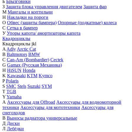
Б
Брызговики
З
Защита блока управления двигателем
Защита фар
М
Мангалы и коптильни
Н
Накладки на пороги
О
Обвес (защиты бампера)
Опорные (подкатные) колеса
С
Сетка в бампер
У
Упоры капота/ амортизаторы капота
Квадроциклы
Квадроциклы
j
k
l
A
Adly
Arctic Cat
B
Baltmotors
BMW
C
Can-Am (Bombardier)
Cectek
G
Gamax (Русская Механика)
H
HiSUN
Honda
K
Kawasaki
KTM
Kymco
P
Polaris
S
SMC
Stels
Suzuki
SYM
T
TGB
Y
Yamaha
А
Аксессуары для Offroad
Аксессуары для водномоторной
техники
Аксессуары для мототехники
Аксессуары для
снегоходов
В
Выносы радиатора универсальные
Д
Диски
Л
Лебёдки