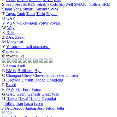
S
Saab
Seat
SERES
Sitrak
Skoda
SkyWell
SMART
Sollers
SRM
Ssang Yong
Subaru
Suzuki
SWM
T
Tagaz
Tank
Tenet
Tesla
Toyota
U
UAZ
V
VGV
Volkswagen
Volvo
Voyah
W
Wey
X
Xcite
Z
ZAZ
Zeekr
М
Москвич
У
Установочный комплект
Фаркопы
Фаркопы
j
k
l
A
Acura
Audi
B
BMW
Brilliance
Byd
C
Changan
Chery
Chevrolet
Chrysler
Citroen
D
Daewoo
Datsun
Dodge
Dongfeng
E
Exeed
F
FAW
Fiat
Ford
Foton
G
GAC
Geely
Genesis
Great Wall
H
Haima
Haval
Honda
Hyundai
I
Infiniti
Iran
Isuzu
Iveco
J
JAC
Jaecoo
Jaguar
Jeep
Jetour
Jetta
K
Kia