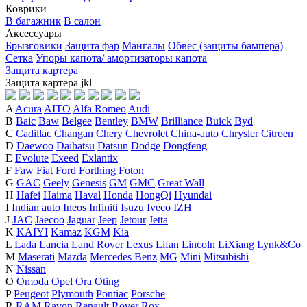
Коврики
В багажник
В салон
Аксессуары
Брызговики
Защита фар
Мангалы
Обвес (защиты бампера)
Сетка
Упоры капота/ амортизаторы капота
Защита картера
Защита картера
j
k
l
A
Acura
AITO
Alfa Romeo
Audi
B
Baic
Baw
Belgee
Bentley
BMW
Brilliance
Buick
Byd
C
Cadillac
Changan
Chery
Chevrolet
China-auto
Chrysler
Citroen
D
Daewoo
Daihatsu
Datsun
Dodge
Dongfeng
E
Evolute
Exeed
Exlantix
F
Faw
Fiat
Ford
Forthing
Foton
G
GAC
Geely
Genesis
GM
GMC
Great Wall
H
Hafei
Haima
Haval
Honda
HongQi
Hyundai
I
Indian auto
Ineos
Infiniti
Isuzu
Iveco
IZH
J
JAC
Jaecoo
Jaguar
Jeep
Jetour
Jetta
K
KAIYI
Kamaz
KGM
Kia
L
Lada
Lancia
Land Rover
Lexus
Lifan
Lincoln
LiXiang
Lynk&Co
M
Maserati
Mazda
Mercedes Benz
MG
Mini
Mitsubishi
N
Nissan
O
Omoda
Opel
Ora
Oting
P
Peugeot
Plymouth
Pontiac
Porsche
R
RAM
Ravon
Renault
Rover
Rox