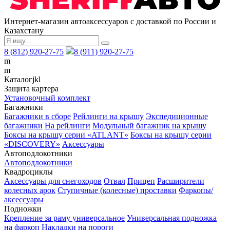
Интернет-магазин автоаксессуаров с доставкой по России и
Казахстану
8 (812) 920-27-75
8 (911) 920-27-75
m
m
Каталог
j
k
l
Защита картера
Установочный комплект
Багажники
Багажники в сборе
Рейлинги на крышу
Экспедиционные
багажники
На рейлинги
Модульный багажник на крышу
Боксы на крышу серии «ATLANT»
Боксы на крышу серии
«DISCOVERY»
Аксессуары
Автоподлокотники
Автоподлокотники
Квадроциклы
Аксессуары для снегоходов
Отвал
Прицеп
Расширители
колесных арок
Ступичные (колесные) проставки
Фаркопы/
аксессуары
Подножки
Крепление за раму универсальное
Универсальная подножка
на фаркоп
Накладки на пороги