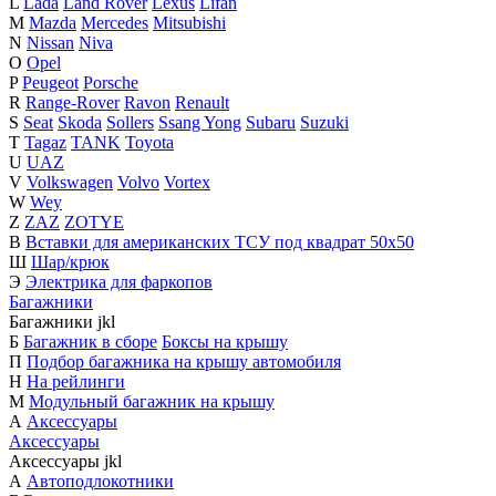
L
Lada
Land Rover
Lexus
Lifan
M
Mazda
Mercedes
Mitsubishi
N
Nissan
Niva
O
Opel
P
Peugeot
Porsche
R
Range-Rover
Ravon
Renault
S
Seat
Skoda
Sollers
Ssang Yong
Subaru
Suzuki
T
Tagaz
TANK
Toyota
U
UAZ
V
Volkswagen
Volvo
Vortex
W
Wey
Z
ZAZ
ZOTYE
В
Вставки для американских ТСУ под квадрат 50х50
Ш
Шар/крюк
Э
Электрика для фаркопов
Багажники
Багажники
j
k
l
Б
Багажник в сборе
Боксы на крышу
П
Подбор багажника на крышу автомобиля
Н
На рейлинги
М
Модульный багажник на крышу
А
Аксессуары
Аксессуары
Аксессуары
j
k
l
А
Автоподлокотники