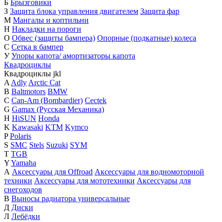
Б
Брызговики
З
Защита блока управления двигателем
Защита фар
М
Мангалы и коптильни
Н
Накладки на пороги
О
Обвес (защиты бампера)
Опорные (подкатные) колеса
С
Сетка в бампер
У
Упоры капота/ амортизаторы капота
Квадроциклы
Квадроциклы
j
k
l
A
Adly
Arctic Cat
B
Baltmotors
BMW
C
Can-Am (Bombardier)
Cectek
G
Gamax (Русская Механика)
H
HiSUN
Honda
K
Kawasaki
KTM
Kymco
P
Polaris
S
SMC
Stels
Suzuki
SYM
T
TGB
Y
Yamaha
А
Аксессуары для Offroad
Аксессуары для водномоторной
техники
Аксессуары для мототехники
Аксессуары для
снегоходов
В
Выносы радиатора универсальные
Д
Диски
Л
Лебёдки