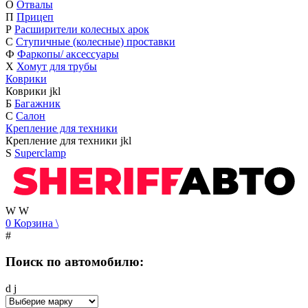
О
Отвалы
П
Прицеп
Р
Расширители колесных арок
С
Ступичные (колесные) проставки
Ф
Фаркопы/ аксессуары
Х
Хомут для трубы
Коврики
Коврики
j
k
l
Б
Багажник
С
Салон
Крепление для техники
Крепление для техники
j
k
l
S
Superclamp
W
W
0
Корзина
\
#
Поиск по автомобилю:
d
j