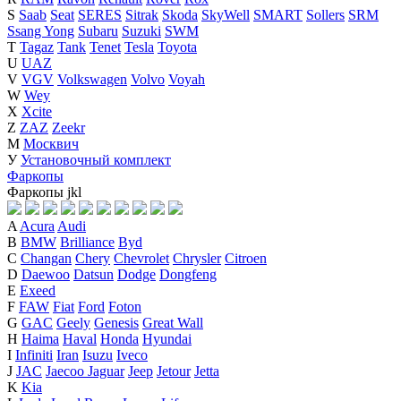
S
Saab
Seat
SERES
Sitrak
Skoda
SkyWell
SMART
Sollers
SRM
Ssang Yong
Subaru
Suzuki
SWM
T
Tagaz
Tank
Tenet
Tesla
Toyota
U
UAZ
V
VGV
Volkswagen
Volvo
Voyah
W
Wey
X
Xcite
Z
ZAZ
Zeekr
М
Москвич
У
Установочный комплект
Фаркопы
Фаркопы
j
k
l
A
Acura
Audi
B
BMW
Brilliance
Byd
C
Changan
Chery
Chevrolet
Chrysler
Citroen
D
Daewoo
Datsun
Dodge
Dongfeng
E
Exeed
F
FAW
Fiat
Ford
Foton
G
GAC
Geely
Genesis
Great Wall
H
Haima
Haval
Honda
Hyundai
I
Infiniti
Iran
Isuzu
Iveco
J
JAC
Jaecoo
Jaguar
Jeep
Jetour
Jetta
K
Kia