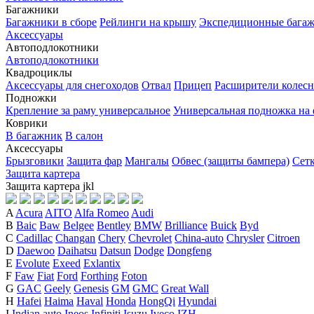
Багажники
Багажники в сборе
Рейлинги на крышу
Экспедиционные бага
Аксессуары
Автоподлокотники
Автоподлокотники
Квадроциклы
Аксессуары для снегоходов
Отвал
Прицеп
Расширители колесн
Подножки
Крепление за раму универсальное
Универсальная подножка на
Коврики
В багажник
В салон
Аксессуары
Брызговики
Защита фар
Мангалы
Обвес (защиты бампера)
Сет
Защита картера
Защита картера
j
k
l
A
Acura
AITO
Alfa Romeo
Audi
B
Baic
Baw
Belgee
Bentley
BMW
Brilliance
Buick
Byd
C
Cadillac
Changan
Chery
Chevrolet
China-auto
Chrysler
Citroen
D
Daewoo
Daihatsu
Datsun
Dodge
Dongfeng
E
Evolute
Exeed
Exlantix
F
Faw
Fiat
Ford
Forthing
Foton
G
GAC
Geely
Genesis
GM
GMC
Great Wall
H
Hafei
Haima
Haval
Honda
HongQi
Hyundai
I
Indian auto
Ineos
Infiniti
Isuzu
Iveco
IZH