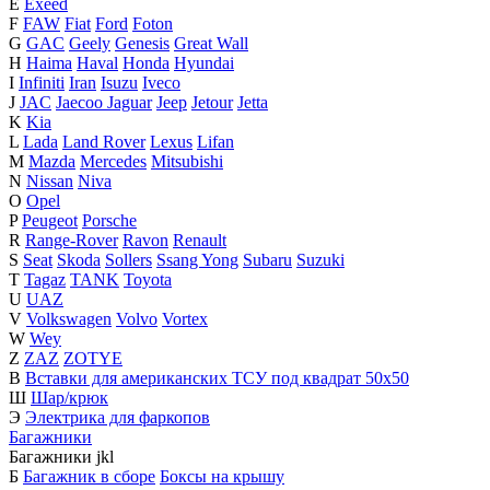
E
Exeed
F
FAW
Fiat
Ford
Foton
G
GAC
Geely
Genesis
Great Wall
H
Haima
Haval
Honda
Hyundai
I
Infiniti
Iran
Isuzu
Iveco
J
JAC
Jaecoo
Jaguar
Jeep
Jetour
Jetta
K
Kia
L
Lada
Land Rover
Lexus
Lifan
M
Mazda
Mercedes
Mitsubishi
N
Nissan
Niva
O
Opel
P
Peugeot
Porsche
R
Range-Rover
Ravon
Renault
S
Seat
Skoda
Sollers
Ssang Yong
Subaru
Suzuki
T
Tagaz
TANK
Toyota
U
UAZ
V
Volkswagen
Volvo
Vortex
W
Wey
Z
ZAZ
ZOTYE
В
Вставки для американских ТСУ под квадрат 50х50
Ш
Шар/крюк
Э
Электрика для фаркопов
Багажники
Багажники
j
k
l
Б
Багажник в сборе
Боксы на крышу