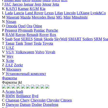
J
JAC
Jaecoo
Jaguar
Jeep
Jetour
Jetta
K
KAIYI
Kamaz
KGM
Kia
L
Lada
Lancia
Land Rover
Lexus
Lifan
Lincoln
LiXiang
Lynk&Co
M
Maserati
Mazda
Mercedes Benz
MG
Mini
Mitsubishi
N
Nissan
O
Omoda
Opel
Ora
Oting
P
Peugeot
Plymouth
Pontiac
Porsche
R
RAM
Ravon
Renault
Rover
Rox
S
Saab
Seat
SERES
Sitrak
Skoda
SkyWell
SMART
Sollers
SRM
Ss
T
Tagaz
Tank
Tenet
Tesla
Toyota
U
UAZ
V
VGV
Volkswagen
Volvo
Voyah
W
Wey
X
Xcite
Z
ZAZ
Zeekr
М
Москвич
У
Установочный комплект
Фаркопы
Фаркопы
j
k
l
A
Acura
Audi
B
BMW
Brilliance
Byd
C
Changan
Chery
Chevrolet
Chrysler
Citroen
D
Daewoo
Datsun
Dodge
Dongfeng