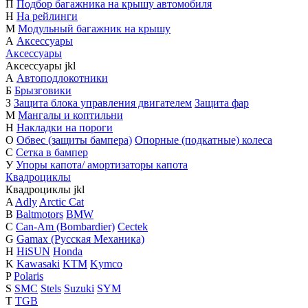
П
Подбор багажника на крышу автомобиля
Н
На рейлинги
М
Модульный багажник на крышу
А
Аксессуары
Аксессуары
Аксессуары
j
k
l
А
Автоподлокотники
Б
Брызговики
З
Защита блока управления двигателем
Защита фар
М
Мангалы и коптильни
Н
Накладки на пороги
О
Обвес (защиты бампера)
Опорные (подкатные) колеса
С
Сетка в бампер
У
Упоры капота/ амортизаторы капота
Квадроциклы
Квадроциклы
j
k
l
A
Adly
Arctic Cat
B
Baltmotors
BMW
C
Can-Am (Bombardier)
Cectek
G
Gamax (Русская Механика)
H
HiSUN
Honda
K
Kawasaki
KTM
Kymco
P
Polaris
S
SMC
Stels
Suzuki
SYM
T
TGB