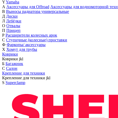
Y
Yamaha
А
Аксессуары для Offroad
Аксессуары для водномоторной тех
В
Выносы радиатора универсальные
Д
Диски
Л
Лебёдки
О
Отвалы
П
Прицеп
Р
Расширители колесных арок
С
Ступичные (колесные) проставки
Ф
Фаркопы/ аксессуары
Х
Хомут для трубы
Коврики
Коврики
j
k
l
Б
Багажник
С
Салон
Крепление для техники
Крепление для техники
j
k
l
S
Superclamp