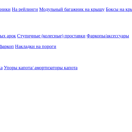
жники
На рейлинги
Модульный багажник на крышу
Боксы на к
ых арок
Ступичные (колесные) проставки
Фаркопы/аксессуары
 фаркоп
Накладки на пороги
ка
Упоры капота/ амортизаторы капота