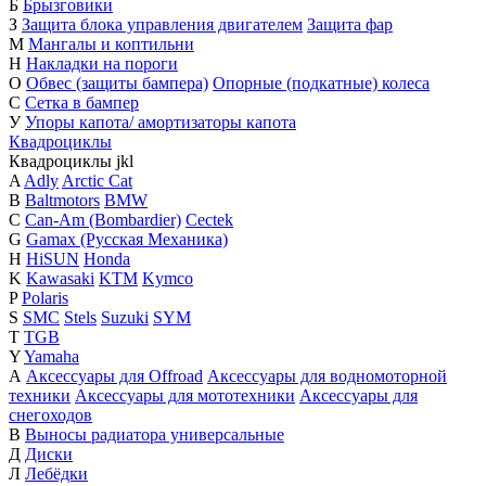
Б
Брызговики
З
Защита блока управления двигателем
Защита фар
М
Мангалы и коптильни
Н
Накладки на пороги
О
Обвес (защиты бампера)
Опорные (подкатные) колеса
С
Сетка в бампер
У
Упоры капота/ амортизаторы капота
Квадроциклы
Квадроциклы
j
k
l
A
Adly
Arctic Cat
B
Baltmotors
BMW
C
Can-Am (Bombardier)
Cectek
G
Gamax (Русская Механика)
H
HiSUN
Honda
K
Kawasaki
KTM
Kymco
P
Polaris
S
SMC
Stels
Suzuki
SYM
T
TGB
Y
Yamaha
А
Аксессуары для Offroad
Аксессуары для водномоторной
техники
Аксессуары для мототехники
Аксессуары для
снегоходов
В
Выносы радиатора универсальные
Д
Диски
Л
Лебёдки