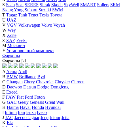
S
Saab
Seat
SERES
Sitrak
Skoda
SkyWell
SMART
Sollers
SRM
Ssang Yong
Subaru
Suzuki
SWM
T
Tagaz
Tank
Tenet
Tesla
Toyota
U
UAZ
V
VGV
Volkswagen
Volvo
Voyah
W
Wey
X
Xcite
Z
ZAZ
Zeekr
М
Москвич
У
Установочный комплект
Фаркопы
Фаркопы
j
k
l
A
Acura
Audi
B
BMW
Brilliance
Byd
C
Changan
Chery
Chevrolet
Chrysler
Citroen
D
Daewoo
Datsun
Dodge
Dongfeng
E
Exeed
F
FAW
Fiat
Ford
Foton
G
GAC
Geely
Genesis
Great Wall
H
Haima
Haval
Honda
Hyundai
I
Infiniti
Iran
Isuzu
Iveco
J
JAC
Jaecoo
Jaguar
Jeep
Jetour
Jetta
K
Kia