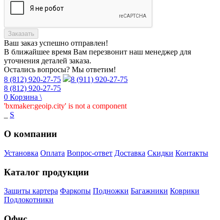
Заказать
Ваш заказ
успешно отправлен!
В ближайшее время Вам перезвонит наш менеджер для
уточнения деталей заказа.
Остались вопросы? Мы ответим!
8 (812) 920-27-75
8 (911) 920-27-75
8 (812) 920-27-75
0
Корзина
\
'bxmaker:geoip.city' is not a component
_
S
О компании
Установка
Оплата
Вопрос-ответ
Доставка
Скидки
Контакты
Каталог продукции
Защиты картера
Фаркопы
Подножки
Багажники
Коврики
Подлокотники
Офис