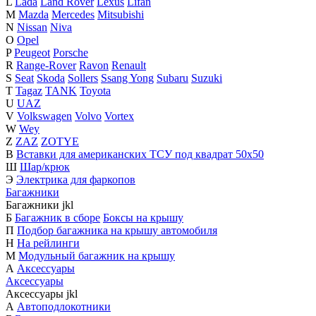
L
Lada
Land Rover
Lexus
Lifan
M
Mazda
Mercedes
Mitsubishi
N
Nissan
Niva
O
Opel
P
Peugeot
Porsche
R
Range-Rover
Ravon
Renault
S
Seat
Skoda
Sollers
Ssang Yong
Subaru
Suzuki
T
Tagaz
TANK
Toyota
U
UAZ
V
Volkswagen
Volvo
Vortex
W
Wey
Z
ZAZ
ZOTYE
В
Вставки для американских ТСУ под квадрат 50х50
Ш
Шар/крюк
Э
Электрика для фаркопов
Багажники
Багажники
j
k
l
Б
Багажник в сборе
Боксы на крышу
П
Подбор багажника на крышу автомобиля
Н
На рейлинги
М
Модульный багажник на крышу
А
Аксессуары
Аксессуары
Аксессуары
j
k
l
А
Автоподлокотники