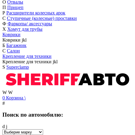
О
Отвалы
П
Прицеп
Р
Расширители колесных арок
С
Ступичные (колесные) проставки
Ф
Фаркопы/ аксессуары
Х
Хомут для трубы
Коврики
Коврики
j
k
l
Б
Багажник
С
Салон
Крепление для техники
Крепление для техники
j
k
l
S
Superclamp
W
W
0
Корзина
\
#
Поиск по автомобилю:
d
j