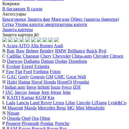
Коврики
В багажник
В салон
Аксессуары
Брызговики
Защита фар
Мангалы
Обвес (защиты бампера)
Сетка
Упоры капота/ амортизаторы капота
Защита картера
Защита картера
j
k
l
A
Acura
AITO
Alfa Romeo
Audi
B
Baic
Baw
Belgee
Bentley
BMW
Brilliance
Buick
Byd
C
Cadillac
Changan
Chery
Chevrolet
China-auto
Chrysler
Citroen
D
Daewoo
Daihatsu
Datsun
Dodge
Dongfeng
E
Evolute
Exeed
Exlantix
F
Faw
Fiat
Ford
Forthing
Foton
G
GAC
Geely
Genesis
GM
GMC
Great Wall
H
Hafei
Haima
Haval
Honda
HongQi
Hyundai
I
Indian auto
Ineos
Infiniti
Isuzu
Iveco
IZH
J
JAC
Jaecoo
Jaguar
Jeep
Jetour
Jetta
K
KAIYI
Kamaz
KGM
Kia
L
Lada
Lancia
Land Rover
Lexus
Lifan
Lincoln
LiXiang
Lynk&Co
M
Maserati
Mazda
Mercedes Benz
MG
Mini
Mitsubishi
N
Nissan
O
Omoda
Opel
Ora
Oting
P
Peugeot
Plymouth
Pontiac
Porsche
R
RAM
Ravon
Renault
Rover
Rox