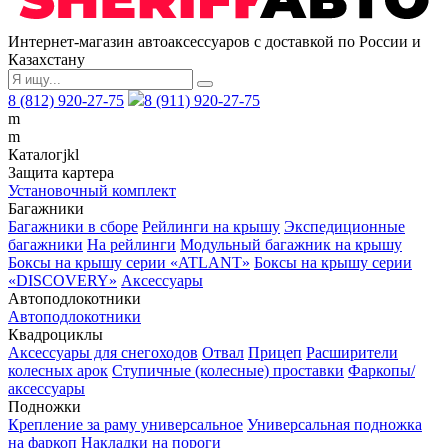
Интернет-магазин автоаксессуаров с доставкой по России и
Казахстану
8 (812) 920-27-75
8 (911) 920-27-75
m
m
Каталог
j
k
l
Защита картера
Установочный комплект
Багажники
Багажники в сборе
Рейлинги на крышу
Экспедиционные
багажники
На рейлинги
Модульный багажник на крышу
Боксы на крышу серии «ATLANT»
Боксы на крышу серии
«DISCOVERY»
Аксессуары
Автоподлокотники
Автоподлокотники
Квадроциклы
Аксессуары для снегоходов
Отвал
Прицеп
Расширители
колесных арок
Ступичные (колесные) проставки
Фаркопы/
аксессуары
Подножки
Крепление за раму универсальное
Универсальная подножка
на фаркоп
Накладки на пороги