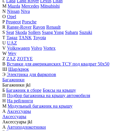
L
Lada
Land Rover
Lexus
Lifan
M
Mazda
Mercedes
Mitsubishi
N
Nissan
Niva
O
Opel
P
Peugeot
Porsche
R
Range-Rover
Ravon
Renault
S
Seat
Skoda
Sollers
Ssang Yong
Subaru
Suzuki
T
Tagaz
TANK
Toyota
U
UAZ
V
Volkswagen
Volvo
Vortex
W
Wey
Z
ZAZ
ZOTYE
В
Вставки для американских ТСУ под квадрат 50х50
Ш
Шар/крюк
Э
Электрика для фаркопов
Багажники
Багажники
j
k
l
Б
Багажник в сборе
Боксы на крышу
П
Подбор багажника на крышу автомобиля
Н
На рейлинги
М
Модульный багажник на крышу
А
Аксессуары
Аксессуары
Аксессуары
j
k
l
А
Автоподлокотники