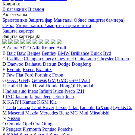
Коврики
В багажник
В салон
Аксессуары
Брызговики
Защита фар
Мангалы
Обвес (защиты бампера)
Сетка
Упоры капота/ амортизаторы капота
Защита картера
Защита картера
j
k
l
A
Acura
AITO
Alfa Romeo
Audi
B
Baic
Baw
Belgee
Bentley
BMW
Brilliance
Buick
Byd
C
Cadillac
Changan
Chery
Chevrolet
China-auto
Chrysler
Citroen
D
Daewoo
Daihatsu
Datsun
Dodge
Dongfeng
E
Evolute
Exeed
Exlantix
F
Faw
Fiat
Ford
Forthing
Foton
G
GAC
Geely
Genesis
GM
GMC
Great Wall
H
Hafei
Haima
Haval
Honda
HongQi
Hyundai
I
Indian auto
Ineos
Infiniti
Isuzu
Iveco
IZH
J
JAC
Jaecoo
Jaguar
Jeep
Jetour
Jetta
K
KAIYI
Kamaz
KGM
Kia
L
Lada
Lancia
Land Rover
Lexus
Lifan
Lincoln
LiXiang
Lynk&Co
M
Maserati
Mazda
Mercedes Benz
MG
Mini
Mitsubishi
N
Nissan
O
Omoda
Opel
Ora
Oting
P
Peugeot
Plymouth
Pontiac
Porsche
R
RAM
Ravon
Renault
Rover
Rox