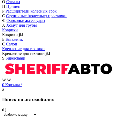
О
Отвалы
П
Прицеп
Р
Расширители колесных арок
С
Ступичные (колесные) проставки
Ф
Фаркопы/ аксессуары
Х
Хомут для трубы
Коврики
Коврики
j
k
l
Б
Багажник
С
Салон
Крепление для техники
Крепление для техники
j
k
l
S
Superclamp
W
W
0
Корзина
\
#
Поиск по автомобилю:
d
j