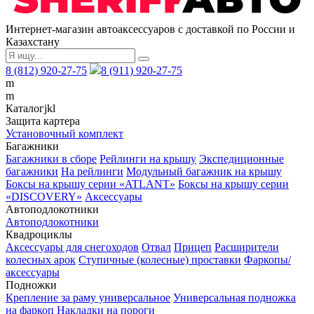
Интернет-магазин автоаксессуаров с доставкой по России и
Казахстану
8 (812) 920-27-75
8 (911) 920-27-75
m
m
Каталог
j
k
l
Защита картера
Установочный комплект
Багажники
Багажники в сборе
Рейлинги на крышу
Экспедиционные
багажники
На рейлинги
Модульный багажник на крышу
Боксы на крышу серии «ATLANT»
Боксы на крышу серии
«DISCOVERY»
Аксессуары
Автоподлокотники
Автоподлокотники
Квадроциклы
Аксессуары для снегоходов
Отвал
Прицеп
Расширители
колесных арок
Ступичные (колесные) проставки
Фаркопы/
аксессуары
Подножки
Крепление за раму универсальное
Универсальная подножка
на фаркоп
Накладки на пороги