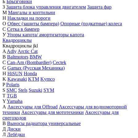
Б
Брызговики
З
Защита блока управления двигателем
Защита фар
М
Мангалы и коптильни
Н
Накладки на пороги
О
Обвес (защиты бампера)
Опорные (подкатные) колеса
С
Сетка в бампер
У
Упоры капота/ амортизаторы капота
Квадроциклы
Квадроциклы
j
k
l
A
Adly
Arctic Cat
B
Baltmotors
BMW
C
Can-Am (Bombardier)
Cectek
G
Gamax (Русская Механика)
H
HiSUN
Honda
K
Kawasaki
KTM
Kymco
P
Polaris
S
SMC
Stels
Suzuki
SYM
T
TGB
Y
Yamaha
А
Аксессуары для Offroad
Аксессуары для водномоторной
техники
Аксессуары для мототехники
Аксессуары для
снегоходов
В
Выносы радиатора универсальные
Д
Диски
Л
Лебёдки