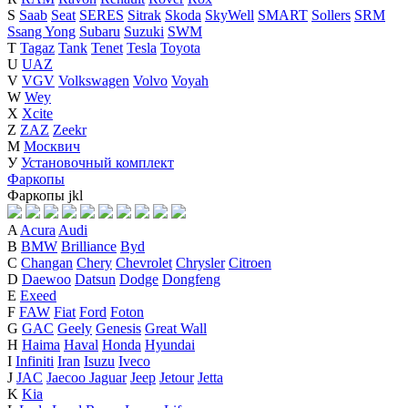
S
Saab
Seat
SERES
Sitrak
Skoda
SkyWell
SMART
Sollers
SRM
Ssang Yong
Subaru
Suzuki
SWM
T
Tagaz
Tank
Tenet
Tesla
Toyota
U
UAZ
V
VGV
Volkswagen
Volvo
Voyah
W
Wey
X
Xcite
Z
ZAZ
Zeekr
М
Москвич
У
Установочный комплект
Фаркопы
Фаркопы
j
k
l
A
Acura
Audi
B
BMW
Brilliance
Byd
C
Changan
Chery
Chevrolet
Chrysler
Citroen
D
Daewoo
Datsun
Dodge
Dongfeng
E
Exeed
F
FAW
Fiat
Ford
Foton
G
GAC
Geely
Genesis
Great Wall
H
Haima
Haval
Honda
Hyundai
I
Infiniti
Iran
Isuzu
Iveco
J
JAC
Jaecoo
Jaguar
Jeep
Jetour
Jetta
K
Kia