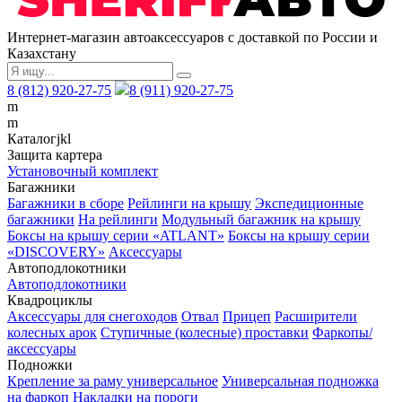
Интернет-магазин автоаксессуаров с доставкой по России и
Казахстану
8 (812) 920-27-75
8 (911) 920-27-75
m
m
Каталог
j
k
l
Защита картера
Установочный комплект
Багажники
Багажники в сборе
Рейлинги на крышу
Экспедиционные
багажники
На рейлинги
Модульный багажник на крышу
Боксы на крышу серии «ATLANT»
Боксы на крышу серии
«DISCOVERY»
Аксессуары
Автоподлокотники
Автоподлокотники
Квадроциклы
Аксессуары для снегоходов
Отвал
Прицеп
Расширители
колесных арок
Ступичные (колесные) проставки
Фаркопы/
аксессуары
Подножки
Крепление за раму универсальное
Универсальная подножка
на фаркоп
Накладки на пороги