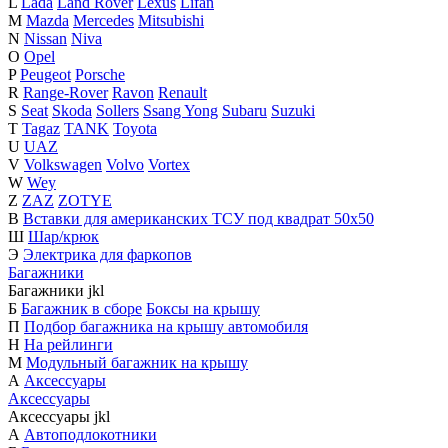
L
Lada
Land Rover
Lexus
Lifan
M
Mazda
Mercedes
Mitsubishi
N
Nissan
Niva
O
Opel
P
Peugeot
Porsche
R
Range-Rover
Ravon
Renault
S
Seat
Skoda
Sollers
Ssang Yong
Subaru
Suzuki
T
Tagaz
TANK
Toyota
U
UAZ
V
Volkswagen
Volvo
Vortex
W
Wey
Z
ZAZ
ZOTYE
В
Вставки для американских ТСУ под квадрат 50х50
Ш
Шар/крюк
Э
Электрика для фаркопов
Багажники
Багажники
j
k
l
Б
Багажник в сборе
Боксы на крышу
П
Подбор багажника на крышу автомобиля
Н
На рейлинги
М
Модульный багажник на крышу
А
Аксессуары
Аксессуары
Аксессуары
j
k
l
А
Автоподлокотники