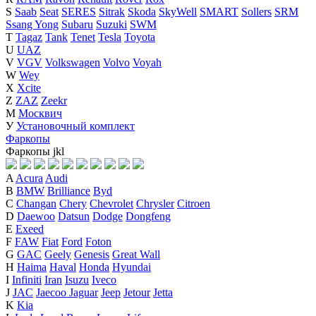
S
Saab
Seat
SERES
Sitrak
Skoda
SkyWell
SMART
Sollers
SRM
Ssang Yong
Subaru
Suzuki
SWM
T
Tagaz
Tank
Tenet
Tesla
Toyota
U
UAZ
V
VGV
Volkswagen
Volvo
Voyah
W
Wey
X
Xcite
Z
ZAZ
Zeekr
М
Москвич
У
Установочный комплект
Фаркопы
Фаркопы
j
k
l
A
Acura
Audi
B
BMW
Brilliance
Byd
C
Changan
Chery
Chevrolet
Chrysler
Citroen
D
Daewoo
Datsun
Dodge
Dongfeng
E
Exeed
F
FAW
Fiat
Ford
Foton
G
GAC
Geely
Genesis
Great Wall
H
Haima
Haval
Honda
Hyundai
I
Infiniti
Iran
Isuzu
Iveco
J
JAC
Jaecoo
Jaguar
Jeep
Jetour
Jetta
K
Kia