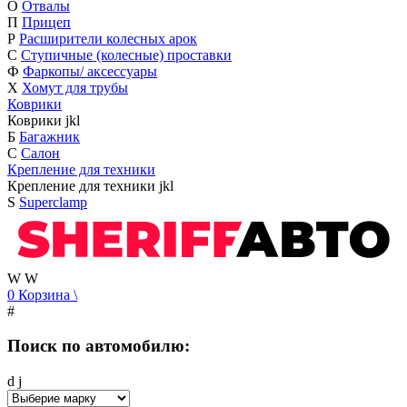
О
Отвалы
П
Прицеп
Р
Расширители колесных арок
С
Ступичные (колесные) проставки
Ф
Фаркопы/ аксессуары
Х
Хомут для трубы
Коврики
Коврики
j
k
l
Б
Багажник
С
Салон
Крепление для техники
Крепление для техники
j
k
l
S
Superclamp
W
W
0
Корзина
\
#
Поиск по автомобилю:
d
j