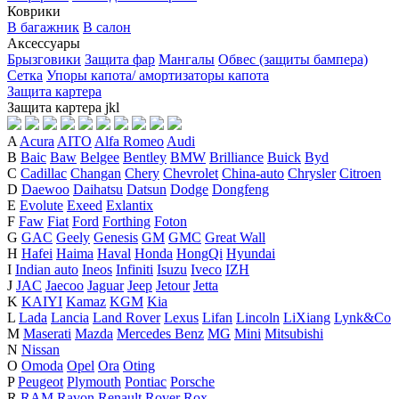
Коврики
В багажник
В салон
Аксессуары
Брызговики
Защита фар
Мангалы
Обвес (защиты бампера)
Сетка
Упоры капота/ амортизаторы капота
Защита картера
Защита картера
j
k
l
A
Acura
AITO
Alfa Romeo
Audi
B
Baic
Baw
Belgee
Bentley
BMW
Brilliance
Buick
Byd
C
Cadillac
Changan
Chery
Chevrolet
China-auto
Chrysler
Citroen
D
Daewoo
Daihatsu
Datsun
Dodge
Dongfeng
E
Evolute
Exeed
Exlantix
F
Faw
Fiat
Ford
Forthing
Foton
G
GAC
Geely
Genesis
GM
GMC
Great Wall
H
Hafei
Haima
Haval
Honda
HongQi
Hyundai
I
Indian auto
Ineos
Infiniti
Isuzu
Iveco
IZH
J
JAC
Jaecoo
Jaguar
Jeep
Jetour
Jetta
K
KAIYI
Kamaz
KGM
Kia
L
Lada
Lancia
Land Rover
Lexus
Lifan
Lincoln
LiXiang
Lynk&Co
M
Maserati
Mazda
Mercedes Benz
MG
Mini
Mitsubishi
N
Nissan
O
Omoda
Opel
Ora
Oting
P
Peugeot
Plymouth
Pontiac
Porsche
R
RAM
Ravon
Renault
Rover
Rox