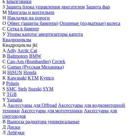
Б
Брызговики
З
Защита блока управления двигателем
Защита фар
М
Мангалы и коптильни
Н
Накладки на пороги
О
Обвес (защиты бампера)
Опорные (подкатные) колеса
С
Сетка в бампер
У
Упоры капота/ амортизаторы капота
Квадроциклы
Квадроциклы
j
k
l
A
Adly
Arctic Cat
B
Baltmotors
BMW
C
Can-Am (Bombardier)
Cectek
G
Gamax (Русская Механика)
H
HiSUN
Honda
K
Kawasaki
KTM
Kymco
P
Polaris
S
SMC
Stels
Suzuki
SYM
T
TGB
Y
Yamaha
А
Аксессуары для Offroad
Аксессуары для водномоторной
техники
Аксессуары для мототехники
Аксессуары для
снегоходов
В
Выносы радиатора универсальные
Д
Диски
Л
Лебёдки