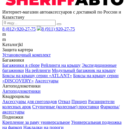
Интернет-магазин автоаксессуаров с доставкой по России и
Казахстану
8 (812) 920-27-75
8 (911) 920-27-75
m
m
Каталог
j
k
l
Защита картера
Установочный комплект
Багажники
Багажники в сборе
Рейлинги на крышу
Экспедиционные
багажники
На рейлинги
Модульный багажник на крышу
Боксы на крышу серии «ATLANT»
Боксы на крышу серии
«DISCOVERY»
Аксессуары
Автоподлокотники
Автоподлокотники
Квадроциклы
Аксессуары для снегоходов
Отвал
Прицеп
Расширители
колесных арок
Ступичные (колесные) проставки
Фаркопы/
аксессуары
Подножки
Крепление за раму универсальное
Универсальная подножка
на фаркоп
Накладки на пороги