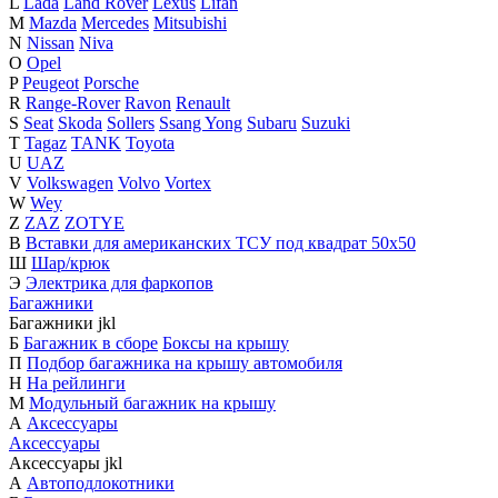
L
Lada
Land Rover
Lexus
Lifan
M
Mazda
Mercedes
Mitsubishi
N
Nissan
Niva
O
Opel
P
Peugeot
Porsche
R
Range-Rover
Ravon
Renault
S
Seat
Skoda
Sollers
Ssang Yong
Subaru
Suzuki
T
Tagaz
TANK
Toyota
U
UAZ
V
Volkswagen
Volvo
Vortex
W
Wey
Z
ZAZ
ZOTYE
В
Вставки для американских ТСУ под квадрат 50х50
Ш
Шар/крюк
Э
Электрика для фаркопов
Багажники
Багажники
j
k
l
Б
Багажник в сборе
Боксы на крышу
П
Подбор багажника на крышу автомобиля
Н
На рейлинги
М
Модульный багажник на крышу
А
Аксессуары
Аксессуары
Аксессуары
j
k
l
А
Автоподлокотники