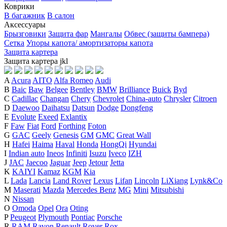
Коврики
В багажник
В салон
Аксессуары
Брызговики
Защита фар
Мангалы
Обвес (защиты бампера)
Сетка
Упоры капота/ амортизаторы капота
Защита картера
Защита картера
j
k
l
A
Acura
AITO
Alfa Romeo
Audi
B
Baic
Baw
Belgee
Bentley
BMW
Brilliance
Buick
Byd
C
Cadillac
Changan
Chery
Chevrolet
China-auto
Chrysler
Citroen
D
Daewoo
Daihatsu
Datsun
Dodge
Dongfeng
E
Evolute
Exeed
Exlantix
F
Faw
Fiat
Ford
Forthing
Foton
G
GAC
Geely
Genesis
GM
GMC
Great Wall
H
Hafei
Haima
Haval
Honda
HongQi
Hyundai
I
Indian auto
Ineos
Infiniti
Isuzu
Iveco
IZH
J
JAC
Jaecoo
Jaguar
Jeep
Jetour
Jetta
K
KAIYI
Kamaz
KGM
Kia
L
Lada
Lancia
Land Rover
Lexus
Lifan
Lincoln
LiXiang
Lynk&Co
M
Maserati
Mazda
Mercedes Benz
MG
Mini
Mitsubishi
N
Nissan
O
Omoda
Opel
Ora
Oting
P
Peugeot
Plymouth
Pontiac
Porsche
R
RAM
Ravon
Renault
Rover
Rox