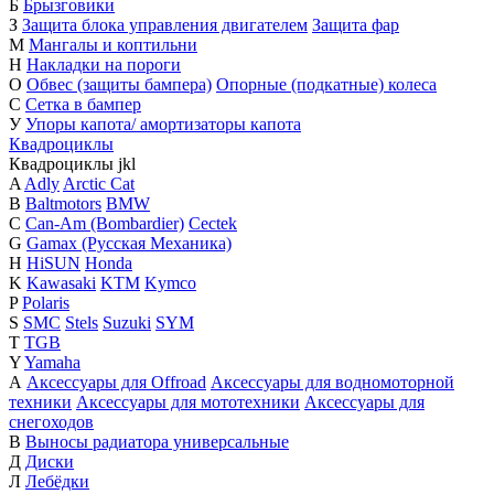
Б
Брызговики
З
Защита блока управления двигателем
Защита фар
М
Мангалы и коптильни
Н
Накладки на пороги
О
Обвес (защиты бампера)
Опорные (подкатные) колеса
С
Сетка в бампер
У
Упоры капота/ амортизаторы капота
Квадроциклы
Квадроциклы
j
k
l
A
Adly
Arctic Cat
B
Baltmotors
BMW
C
Can-Am (Bombardier)
Cectek
G
Gamax (Русская Механика)
H
HiSUN
Honda
K
Kawasaki
KTM
Kymco
P
Polaris
S
SMC
Stels
Suzuki
SYM
T
TGB
Y
Yamaha
А
Аксессуары для Offroad
Аксессуары для водномоторной
техники
Аксессуары для мототехники
Аксессуары для
снегоходов
В
Выносы радиатора универсальные
Д
Диски
Л
Лебёдки