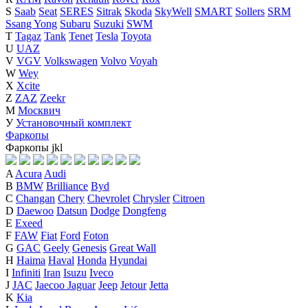
S
Saab
Seat
SERES
Sitrak
Skoda
SkyWell
SMART
Sollers
SRM
Ssang Yong
Subaru
Suzuki
SWM
T
Tagaz
Tank
Tenet
Tesla
Toyota
U
UAZ
V
VGV
Volkswagen
Volvo
Voyah
W
Wey
X
Xcite
Z
ZAZ
Zeekr
М
Москвич
У
Установочный комплект
Фаркопы
Фаркопы
j
k
l
A
Acura
Audi
B
BMW
Brilliance
Byd
C
Changan
Chery
Chevrolet
Chrysler
Citroen
D
Daewoo
Datsun
Dodge
Dongfeng
E
Exeed
F
FAW
Fiat
Ford
Foton
G
GAC
Geely
Genesis
Great Wall
H
Haima
Haval
Honda
Hyundai
I
Infiniti
Iran
Isuzu
Iveco
J
JAC
Jaecoo
Jaguar
Jeep
Jetour
Jetta
K
Kia