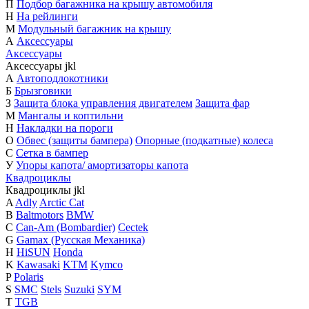
П
Подбор багажника на крышу автомобиля
Н
На рейлинги
М
Модульный багажник на крышу
А
Аксессуары
Аксессуары
Аксессуары
j
k
l
А
Автоподлокотники
Б
Брызговики
З
Защита блока управления двигателем
Защита фар
М
Мангалы и коптильни
Н
Накладки на пороги
О
Обвес (защиты бампера)
Опорные (подкатные) колеса
С
Сетка в бампер
У
Упоры капота/ амортизаторы капота
Квадроциклы
Квадроциклы
j
k
l
A
Adly
Arctic Cat
B
Baltmotors
BMW
C
Can-Am (Bombardier)
Cectek
G
Gamax (Русская Механика)
H
HiSUN
Honda
K
Kawasaki
KTM
Kymco
P
Polaris
S
SMC
Stels
Suzuki
SYM
T
TGB