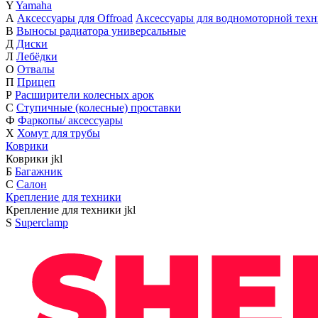
Y
Yamaha
А
Аксессуары для Offroad
Аксессуары для водномоторной тех
В
Выносы радиатора универсальные
Д
Диски
Л
Лебёдки
О
Отвалы
П
Прицеп
Р
Расширители колесных арок
С
Ступичные (колесные) проставки
Ф
Фаркопы/ аксессуары
Х
Хомут для трубы
Коврики
Коврики
j
k
l
Б
Багажник
С
Салон
Крепление для техники
Крепление для техники
j
k
l
S
Superclamp