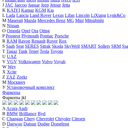
J
JAC
Jaecoo
Jaguar
Jeep
Jetour
Jetta
K
KAIYI
Kamaz
KGM
Kia
L
Lada
Lancia
Land Rover
Lexus
Lifan
Lincoln
LiXiang
Lynk&Co
M
Maserati
Mazda
Mercedes Benz
MG
Mini
Mitsubishi
N
Nissan
O
Omoda
Opel
Ora
Oting
P
Peugeot
Plymouth
Pontiac
Porsche
R
RAM
Ravon
Renault
Rover
Rox
S
Saab
Seat
SERES
Sitrak
Skoda
SkyWell
SMART
Sollers
SRM
Ss
T
Tagaz
Tank
Tenet
Tesla
Toyota
U
UAZ
V
VGV
Volkswagen
Volvo
Voyah
W
Wey
X
Xcite
Z
ZAZ
Zeekr
М
Москвич
У
Установочный комплект
Фаркопы
Фаркопы
j
k
l
A
Acura
Audi
B
BMW
Brilliance
Byd
C
Changan
Chery
Chevrolet
Chrysler
Citroen
D
Daewoo
Datsun
Dodge
Dongfeng