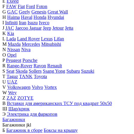
E
Exeed
F
FAW
Fiat
Ford
Foton
G
GAC
Geely
Genesis
Great Wall
H
Haima
Haval
Honda
Hyundai
I
Infiniti
Iran
Isuzu
Iveco
J
JAC
Jaecoo
Jaguar
Jeep
Jetour
Jetta
K
Kia
L
Lada
Land Rover
Lexus
Lifan
M
Mazda
Mercedes
Mitsubishi
N
Nissan
Niva
O
Opel
P
Peugeot
Porsche
R
Range-Rover
Ravon
Renault
S
Seat
Skoda
Sollers
Ssang Yong
Subaru
Suzuki
T
Tagaz
TANK
Toyota
U
UAZ
V
Volkswagen
Volvo
Vortex
W
Wey
Z
ZAZ
ZOTYE
В
Вставки для американских ТСУ под квадрат 50х50
Ш
Шар/крюк
Э
Электрика для фаркопов
Багажники
Багажники
j
k
l
Б
Багажник в сборе
Боксы на крышу