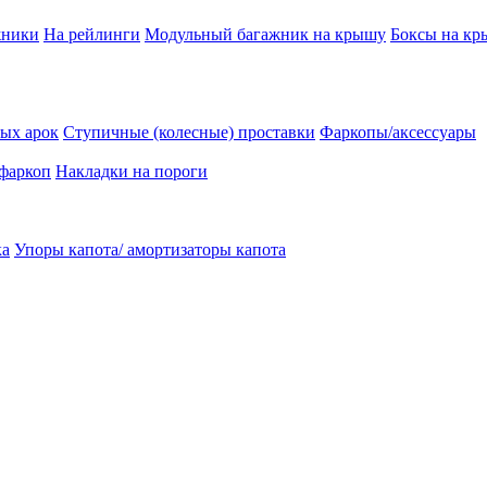
жники
На рейлинги
Модульный багажник на крышу
Боксы на к
ых арок
Ступичные (колесные) проставки
Фаркопы/аксессуары
 фаркоп
Накладки на пороги
ка
Упоры капота/ амортизаторы капота