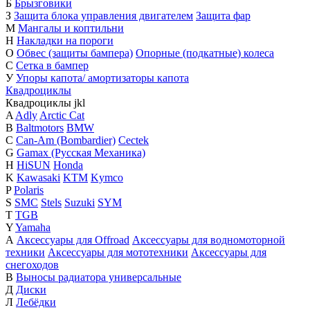
Б
Брызговики
З
Защита блока управления двигателем
Защита фар
М
Мангалы и коптильни
Н
Накладки на пороги
О
Обвес (защиты бампера)
Опорные (подкатные) колеса
С
Сетка в бампер
У
Упоры капота/ амортизаторы капота
Квадроциклы
Квадроциклы
j
k
l
A
Adly
Arctic Cat
B
Baltmotors
BMW
C
Can-Am (Bombardier)
Cectek
G
Gamax (Русская Механика)
H
HiSUN
Honda
K
Kawasaki
KTM
Kymco
P
Polaris
S
SMC
Stels
Suzuki
SYM
T
TGB
Y
Yamaha
А
Аксессуары для Offroad
Аксессуары для водномоторной
техники
Аксессуары для мототехники
Аксессуары для
снегоходов
В
Выносы радиатора универсальные
Д
Диски
Л
Лебёдки