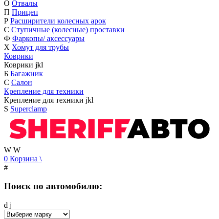
О
Отвалы
П
Прицеп
Р
Расширители колесных арок
С
Ступичные (колесные) проставки
Ф
Фаркопы/ аксессуары
Х
Хомут для трубы
Коврики
Коврики
j
k
l
Б
Багажник
С
Салон
Крепление для техники
Крепление для техники
j
k
l
S
Superclamp
W
W
0
Корзина
\
#
Поиск по автомобилю:
d
j