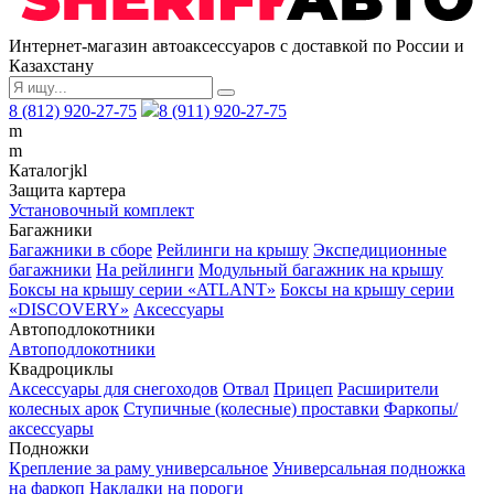
Интернет-магазин автоаксессуаров с доставкой по России и
Казахстану
8 (812) 920-27-75
8 (911) 920-27-75
m
m
Каталог
j
k
l
Защита картера
Установочный комплект
Багажники
Багажники в сборе
Рейлинги на крышу
Экспедиционные
багажники
На рейлинги
Модульный багажник на крышу
Боксы на крышу серии «ATLANT»
Боксы на крышу серии
«DISCOVERY»
Аксессуары
Автоподлокотники
Автоподлокотники
Квадроциклы
Аксессуары для снегоходов
Отвал
Прицеп
Расширители
колесных арок
Ступичные (колесные) проставки
Фаркопы/
аксессуары
Подножки
Крепление за раму универсальное
Универсальная подножка
на фаркоп
Накладки на пороги