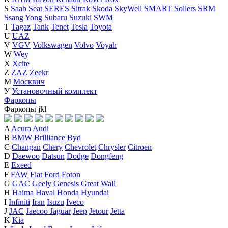
S
Saab
Seat
SERES
Sitrak
Skoda
SkyWell
SMART
Sollers
SRM
Ssang Yong
Subaru
Suzuki
SWM
T
Tagaz
Tank
Tenet
Tesla
Toyota
U
UAZ
V
VGV
Volkswagen
Volvo
Voyah
W
Wey
X
Xcite
Z
ZAZ
Zeekr
М
Москвич
У
Установочный комплект
Фаркопы
Фаркопы
j
k
l
A
Acura
Audi
B
BMW
Brilliance
Byd
C
Changan
Chery
Chevrolet
Chrysler
Citroen
D
Daewoo
Datsun
Dodge
Dongfeng
E
Exeed
F
FAW
Fiat
Ford
Foton
G
GAC
Geely
Genesis
Great Wall
H
Haima
Haval
Honda
Hyundai
I
Infiniti
Iran
Isuzu
Iveco
J
JAC
Jaecoo
Jaguar
Jeep
Jetour
Jetta
K
Kia