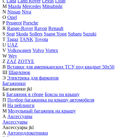
L
Lada
Land Rover
Lexus
Lifan
M
Mazda
Mercedes
Mitsubishi
N
Nissan
Niva
O
Opel
P
Peugeot
Porsche
R
Range-Rover
Ravon
Renault
S
Seat
Skoda
Sollers
Ssang Yong
Subaru
Suzuki
T
Tagaz
TANK
Toyota
U
UAZ
V
Volkswagen
Volvo
Vortex
W
Wey
Z
ZAZ
ZOTYE
В
Вставки для американских ТСУ под квадрат 50х50
Ш
Шар/крюк
Э
Электрика для фаркопов
Багажники
Багажники
j
k
l
Б
Багажник в сборе
Боксы на крышу
П
Подбор багажника на крышу автомобиля
Н
На рейлинги
М
Модульный багажник на крышу
А
Аксессуары
Аксессуары
Аксессуары
j
k
l
А
Автоподлокотники