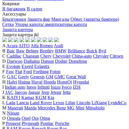
Коврики
В багажник
В салон
Аксессуары
Брызговики
Защита фар
Мангалы
Обвес (защиты бампера)
Сетка
Упоры капота/ амортизаторы капота
Защита картера
Защита картера
j
k
l
A
Acura
AITO
Alfa Romeo
Audi
B
Baic
Baw
Belgee
Bentley
BMW
Brilliance
Buick
Byd
C
Cadillac
Changan
Chery
Chevrolet
China-auto
Chrysler
Citroen
D
Daewoo
Daihatsu
Datsun
Dodge
Dongfeng
E
Evolute
Exeed
Exlantix
F
Faw
Fiat
Ford
Forthing
Foton
G
GAC
Geely
Genesis
GM
GMC
Great Wall
H
Hafei
Haima
Haval
Honda
HongQi
Hyundai
I
Indian auto
Ineos
Infiniti
Isuzu
Iveco
IZH
J
JAC
Jaecoo
Jaguar
Jeep
Jetour
Jetta
K
KAIYI
Kamaz
KGM
Kia
L
Lada
Lancia
Land Rover
Lexus
Lifan
Lincoln
LiXiang
Lynk&Co
M
Maserati
Mazda
Mercedes Benz
MG
Mini
Mitsubishi
N
Nissan
O
Omoda
Opel
Ora
Oting
P
Peugeot
Plymouth
Pontiac
Porsche
R
RAM
Ravon
Renault
Rover
Rox