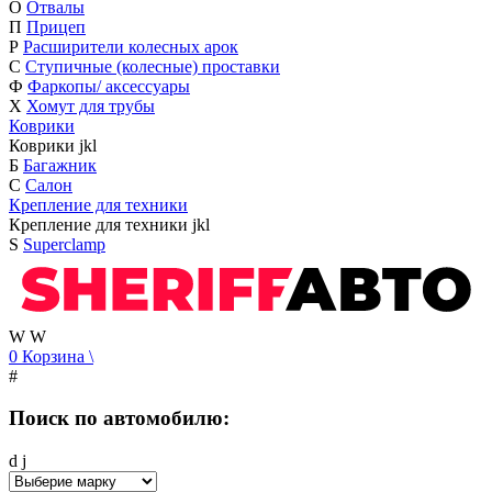
О
Отвалы
П
Прицеп
Р
Расширители колесных арок
С
Ступичные (колесные) проставки
Ф
Фаркопы/ аксессуары
Х
Хомут для трубы
Коврики
Коврики
j
k
l
Б
Багажник
С
Салон
Крепление для техники
Крепление для техники
j
k
l
S
Superclamp
W
W
0
Корзина
\
#
Поиск по автомобилю:
d
j