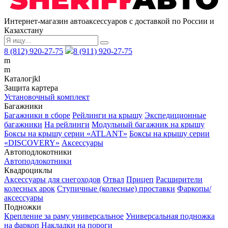
Интернет-магазин автоаксессуаров с доставкой по России и
Казахстану
8 (812) 920-27-75
8 (911) 920-27-75
m
m
Каталог
j
k
l
Защита картера
Установочный комплект
Багажники
Багажники в сборе
Рейлинги на крышу
Экспедиционные
багажники
На рейлинги
Модульный багажник на крышу
Боксы на крышу серии «ATLANT»
Боксы на крышу серии
«DISCOVERY»
Аксессуары
Автоподлокотники
Автоподлокотники
Квадроциклы
Аксессуары для снегоходов
Отвал
Прицеп
Расширители
колесных арок
Ступичные (колесные) проставки
Фаркопы/
аксессуары
Подножки
Крепление за раму универсальное
Универсальная подножка
на фаркоп
Накладки на пороги