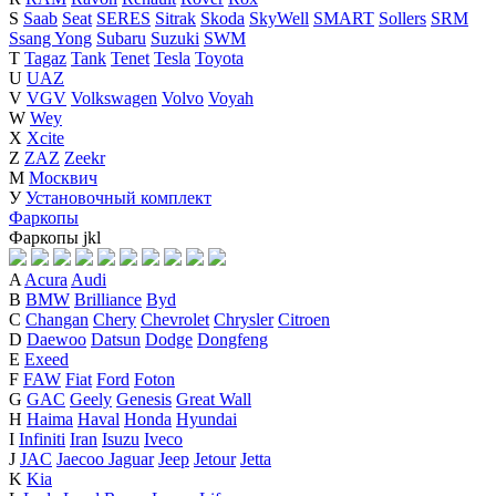
S
Saab
Seat
SERES
Sitrak
Skoda
SkyWell
SMART
Sollers
SRM
Ssang Yong
Subaru
Suzuki
SWM
T
Tagaz
Tank
Tenet
Tesla
Toyota
U
UAZ
V
VGV
Volkswagen
Volvo
Voyah
W
Wey
X
Xcite
Z
ZAZ
Zeekr
М
Москвич
У
Установочный комплект
Фаркопы
Фаркопы
j
k
l
A
Acura
Audi
B
BMW
Brilliance
Byd
C
Changan
Chery
Chevrolet
Chrysler
Citroen
D
Daewoo
Datsun
Dodge
Dongfeng
E
Exeed
F
FAW
Fiat
Ford
Foton
G
GAC
Geely
Genesis
Great Wall
H
Haima
Haval
Honda
Hyundai
I
Infiniti
Iran
Isuzu
Iveco
J
JAC
Jaecoo
Jaguar
Jeep
Jetour
Jetta
K
Kia