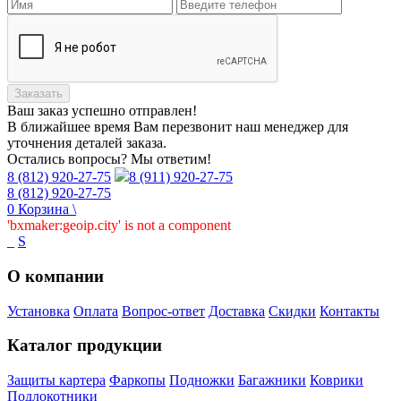
Заказать
Ваш заказ
успешно отправлен!
В ближайшее время Вам перезвонит наш менеджер для
уточнения деталей заказа.
Остались вопросы? Мы ответим!
8 (812) 920-27-75
8 (911) 920-27-75
8 (812) 920-27-75
0
Корзина
\
'bxmaker:geoip.city' is not a component
_
S
О компании
Установка
Оплата
Вопрос-ответ
Доставка
Скидки
Контакты
Каталог продукции
Защиты картера
Фаркопы
Подножки
Багажники
Коврики
Подлокотники