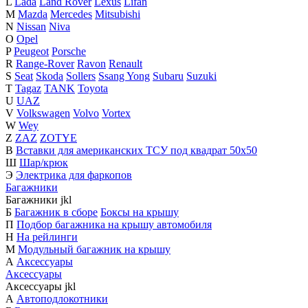
L
Lada
Land Rover
Lexus
Lifan
M
Mazda
Mercedes
Mitsubishi
N
Nissan
Niva
O
Opel
P
Peugeot
Porsche
R
Range-Rover
Ravon
Renault
S
Seat
Skoda
Sollers
Ssang Yong
Subaru
Suzuki
T
Tagaz
TANK
Toyota
U
UAZ
V
Volkswagen
Volvo
Vortex
W
Wey
Z
ZAZ
ZOTYE
В
Вставки для американских ТСУ под квадрат 50х50
Ш
Шар/крюк
Э
Электрика для фаркопов
Багажники
Багажники
j
k
l
Б
Багажник в сборе
Боксы на крышу
П
Подбор багажника на крышу автомобиля
Н
На рейлинги
М
Модульный багажник на крышу
А
Аксессуары
Аксессуары
Аксессуары
j
k
l
А
Автоподлокотники