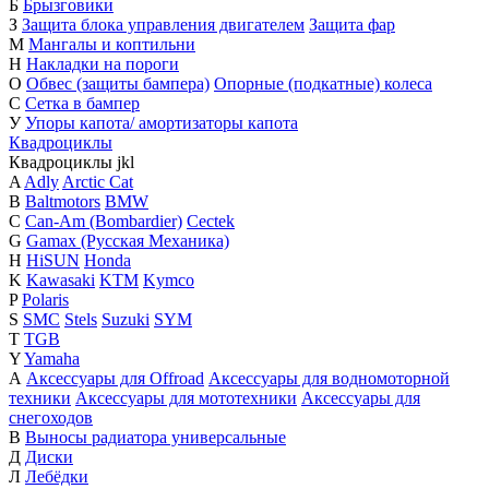
Б
Брызговики
З
Защита блока управления двигателем
Защита фар
М
Мангалы и коптильни
Н
Накладки на пороги
О
Обвес (защиты бампера)
Опорные (подкатные) колеса
С
Сетка в бампер
У
Упоры капота/ амортизаторы капота
Квадроциклы
Квадроциклы
j
k
l
A
Adly
Arctic Cat
B
Baltmotors
BMW
C
Can-Am (Bombardier)
Cectek
G
Gamax (Русская Механика)
H
HiSUN
Honda
K
Kawasaki
KTM
Kymco
P
Polaris
S
SMC
Stels
Suzuki
SYM
T
TGB
Y
Yamaha
А
Аксессуары для Offroad
Аксессуары для водномоторной
техники
Аксессуары для мототехники
Аксессуары для
снегоходов
В
Выносы радиатора универсальные
Д
Диски
Л
Лебёдки