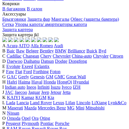
Коврики
В багажник
В салон
Аксессуары
Брызговики
Защита фар
Мангалы
Обвес (защиты бампера)
Сетка
Упоры капота/ амортизаторы капота
Защита картера
Защита картера
j
k
l
A
Acura
AITO
Alfa Romeo
Audi
B
Baic
Baw
Belgee
Bentley
BMW
Brilliance
Buick
Byd
C
Cadillac
Changan
Chery
Chevrolet
China-auto
Chrysler
Citroen
D
Daewoo
Daihatsu
Datsun
Dodge
Dongfeng
E
Evolute
Exeed
Exlantix
F
Faw
Fiat
Ford
Forthing
Foton
G
GAC
Geely
Genesis
GM
GMC
Great Wall
H
Hafei
Haima
Haval
Honda
HongQi
Hyundai
I
Indian auto
Ineos
Infiniti
Isuzu
Iveco
IZH
J
JAC
Jaecoo
Jaguar
Jeep
Jetour
Jetta
K
KAIYI
Kamaz
KGM
Kia
L
Lada
Lancia
Land Rover
Lexus
Lifan
Lincoln
LiXiang
Lynk&Co
M
Maserati
Mazda
Mercedes Benz
MG
Mini
Mitsubishi
N
Nissan
O
Omoda
Opel
Ora
Oting
P
Peugeot
Plymouth
Pontiac
Porsche
R
RAM
Ravon
Renault
Rover
Rox