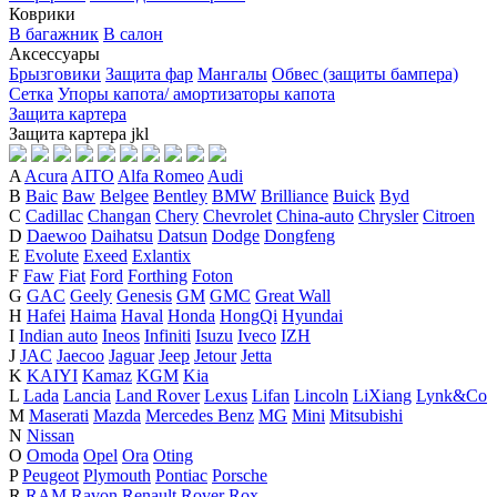
Коврики
В багажник
В салон
Аксессуары
Брызговики
Защита фар
Мангалы
Обвес (защиты бампера)
Сетка
Упоры капота/ амортизаторы капота
Защита картера
Защита картера
j
k
l
A
Acura
AITO
Alfa Romeo
Audi
B
Baic
Baw
Belgee
Bentley
BMW
Brilliance
Buick
Byd
C
Cadillac
Changan
Chery
Chevrolet
China-auto
Chrysler
Citroen
D
Daewoo
Daihatsu
Datsun
Dodge
Dongfeng
E
Evolute
Exeed
Exlantix
F
Faw
Fiat
Ford
Forthing
Foton
G
GAC
Geely
Genesis
GM
GMC
Great Wall
H
Hafei
Haima
Haval
Honda
HongQi
Hyundai
I
Indian auto
Ineos
Infiniti
Isuzu
Iveco
IZH
J
JAC
Jaecoo
Jaguar
Jeep
Jetour
Jetta
K
KAIYI
Kamaz
KGM
Kia
L
Lada
Lancia
Land Rover
Lexus
Lifan
Lincoln
LiXiang
Lynk&Co
M
Maserati
Mazda
Mercedes Benz
MG
Mini
Mitsubishi
N
Nissan
O
Omoda
Opel
Ora
Oting
P
Peugeot
Plymouth
Pontiac
Porsche
R
RAM
Ravon
Renault
Rover
Rox