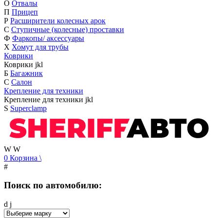
О
Отвалы
П
Прицеп
Р
Расширители колесных арок
С
Ступичные (колесные) проставки
Ф
Фаркопы/ аксессуары
Х
Хомут для трубы
Коврики
Коврики
j
k
l
Б
Багажник
С
Салон
Крепление для техники
Крепление для техники
j
k
l
S
Superclamp
W
W
0
Корзина
\
#
Поиск по автомобилю:
d
j