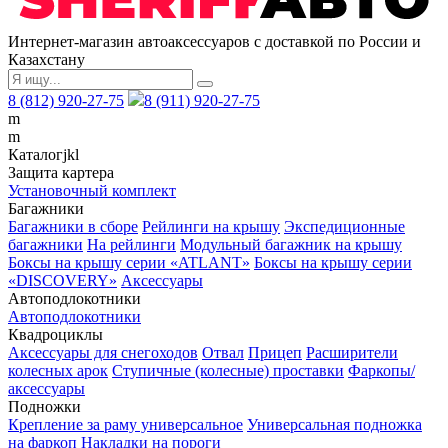
Интернет-магазин автоаксессуаров с доставкой по России и
Казахстану
8 (812) 920-27-75
8 (911) 920-27-75
m
m
Каталог
j
k
l
Защита картера
Установочный комплект
Багажники
Багажники в сборе
Рейлинги на крышу
Экспедиционные
багажники
На рейлинги
Модульный багажник на крышу
Боксы на крышу серии «ATLANT»
Боксы на крышу серии
«DISCOVERY»
Аксессуары
Автоподлокотники
Автоподлокотники
Квадроциклы
Аксессуары для снегоходов
Отвал
Прицеп
Расширители
колесных арок
Ступичные (колесные) проставки
Фаркопы/
аксессуары
Подножки
Крепление за раму универсальное
Универсальная подножка
на фаркоп
Накладки на пороги