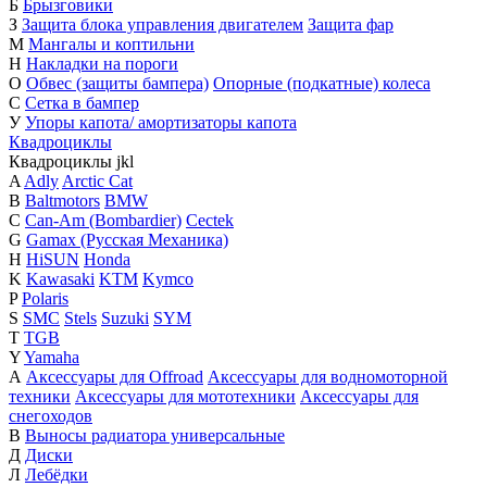
Б
Брызговики
З
Защита блока управления двигателем
Защита фар
М
Мангалы и коптильни
Н
Накладки на пороги
О
Обвес (защиты бампера)
Опорные (подкатные) колеса
С
Сетка в бампер
У
Упоры капота/ амортизаторы капота
Квадроциклы
Квадроциклы
j
k
l
A
Adly
Arctic Cat
B
Baltmotors
BMW
C
Can-Am (Bombardier)
Cectek
G
Gamax (Русская Механика)
H
HiSUN
Honda
K
Kawasaki
KTM
Kymco
P
Polaris
S
SMC
Stels
Suzuki
SYM
T
TGB
Y
Yamaha
А
Аксессуары для Offroad
Аксессуары для водномоторной
техники
Аксессуары для мототехники
Аксессуары для
снегоходов
В
Выносы радиатора универсальные
Д
Диски
Л
Лебёдки