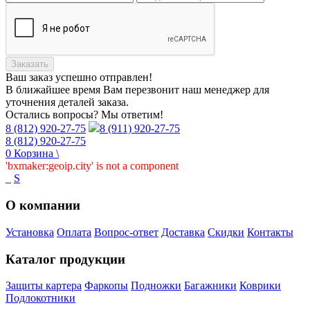
Заказать
Ваш заказ
успешно отправлен!
В ближайшее время Вам перезвонит наш менеджер для
уточнения деталей заказа.
Остались вопросы? Мы ответим!
8 (812) 920-27-75
8 (911) 920-27-75
8 (812) 920-27-75
0
Корзина
\
'bxmaker:geoip.city' is not a component
_
S
О компании
Установка
Оплата
Вопрос-ответ
Доставка
Скидки
Контакты
Каталог продукции
Защиты картера
Фаркопы
Подножки
Багажники
Коврики
Подлокотники