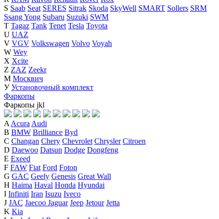
S
Saab
Seat
SERES
Sitrak
Skoda
SkyWell
SMART
Sollers
SRM
Ssang Yong
Subaru
Suzuki
SWM
T
Tagaz
Tank
Tenet
Tesla
Toyota
U
UAZ
V
VGV
Volkswagen
Volvo
Voyah
W
Wey
X
Xcite
Z
ZAZ
Zeekr
М
Москвич
У
Установочный комплект
Фаркопы
Фаркопы
j
k
l
A
Acura
Audi
B
BMW
Brilliance
Byd
C
Changan
Chery
Chevrolet
Chrysler
Citroen
D
Daewoo
Datsun
Dodge
Dongfeng
E
Exeed
F
FAW
Fiat
Ford
Foton
G
GAC
Geely
Genesis
Great Wall
H
Haima
Haval
Honda
Hyundai
I
Infiniti
Iran
Isuzu
Iveco
J
JAC
Jaecoo
Jaguar
Jeep
Jetour
Jetta
K
Kia