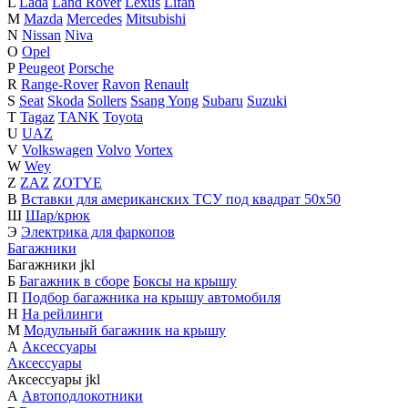
L
Lada
Land Rover
Lexus
Lifan
M
Mazda
Mercedes
Mitsubishi
N
Nissan
Niva
O
Opel
P
Peugeot
Porsche
R
Range-Rover
Ravon
Renault
S
Seat
Skoda
Sollers
Ssang Yong
Subaru
Suzuki
T
Tagaz
TANK
Toyota
U
UAZ
V
Volkswagen
Volvo
Vortex
W
Wey
Z
ZAZ
ZOTYE
В
Вставки для американских ТСУ под квадрат 50х50
Ш
Шар/крюк
Э
Электрика для фаркопов
Багажники
Багажники
j
k
l
Б
Багажник в сборе
Боксы на крышу
П
Подбор багажника на крышу автомобиля
Н
На рейлинги
М
Модульный багажник на крышу
А
Аксессуары
Аксессуары
Аксессуары
j
k
l
А
Автоподлокотники