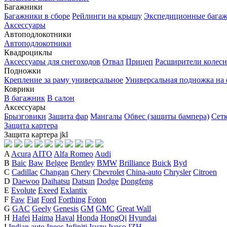
Багажники
Багажники в сборе
Рейлинги на крышу
Экспедиционные бага
Аксессуары
Автоподлокотники
Автоподлокотники
Квадроциклы
Аксессуары для снегоходов
Отвал
Прицеп
Расширители колесн
Подножки
Крепление за раму универсальное
Универсальная подножка на
Коврики
В багажник
В салон
Аксессуары
Брызговики
Защита фар
Мангалы
Обвес (защиты бампера)
Сет
Защита картера
Защита картера
j
k
l
A
Acura
AITO
Alfa Romeo
Audi
B
Baic
Baw
Belgee
Bentley
BMW
Brilliance
Buick
Byd
C
Cadillac
Changan
Chery
Chevrolet
China-auto
Chrysler
Citroen
D
Daewoo
Daihatsu
Datsun
Dodge
Dongfeng
E
Evolute
Exeed
Exlantix
F
Faw
Fiat
Ford
Forthing
Foton
G
GAC
Geely
Genesis
GM
GMC
Great Wall
H
Hafei
Haima
Haval
Honda
HongQi
Hyundai
I
Indian auto
Ineos
Infiniti
Isuzu
Iveco
IZH