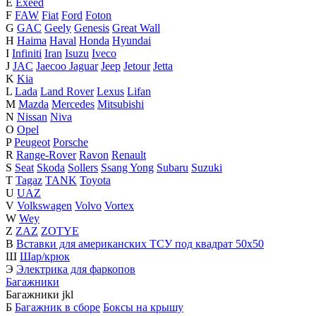
E
Exeed
F
FAW
Fiat
Ford
Foton
G
GAC
Geely
Genesis
Great Wall
H
Haima
Haval
Honda
Hyundai
I
Infiniti
Iran
Isuzu
Iveco
J
JAC
Jaecoo
Jaguar
Jeep
Jetour
Jetta
K
Kia
L
Lada
Land Rover
Lexus
Lifan
M
Mazda
Mercedes
Mitsubishi
N
Nissan
Niva
O
Opel
P
Peugeot
Porsche
R
Range-Rover
Ravon
Renault
S
Seat
Skoda
Sollers
Ssang Yong
Subaru
Suzuki
T
Tagaz
TANK
Toyota
U
UAZ
V
Volkswagen
Volvo
Vortex
W
Wey
Z
ZAZ
ZOTYE
В
Вставки для американских ТСУ под квадрат 50х50
Ш
Шар/крюк
Э
Электрика для фаркопов
Багажники
Багажники
j
k
l
Б
Багажник в сборе
Боксы на крышу