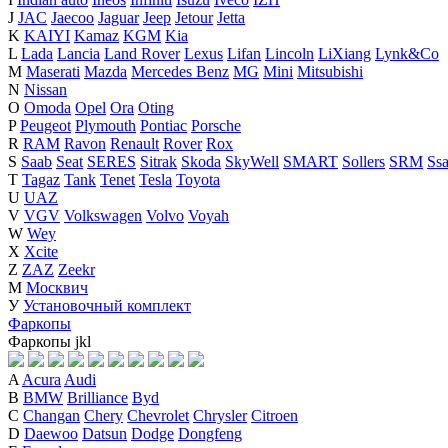
J
JAC
Jaecoo
Jaguar
Jeep
Jetour
Jetta
K
KAIYI
Kamaz
KGM
Kia
L
Lada
Lancia
Land Rover
Lexus
Lifan
Lincoln
LiXiang
Lynk&Co
M
Maserati
Mazda
Mercedes Benz
MG
Mini
Mitsubishi
N
Nissan
O
Omoda
Opel
Ora
Oting
P
Peugeot
Plymouth
Pontiac
Porsche
R
RAM
Ravon
Renault
Rover
Rox
S
Saab
Seat
SERES
Sitrak
Skoda
SkyWell
SMART
Sollers
SRM
Ss
T
Tagaz
Tank
Tenet
Tesla
Toyota
U
UAZ
V
VGV
Volkswagen
Volvo
Voyah
W
Wey
X
Xcite
Z
ZAZ
Zeekr
М
Москвич
У
Установочный комплект
Фаркопы
Фаркопы
j
k
l
A
Acura
Audi
B
BMW
Brilliance
Byd
C
Changan
Chery
Chevrolet
Chrysler
Citroen
D
Daewoo
Datsun
Dodge
Dongfeng