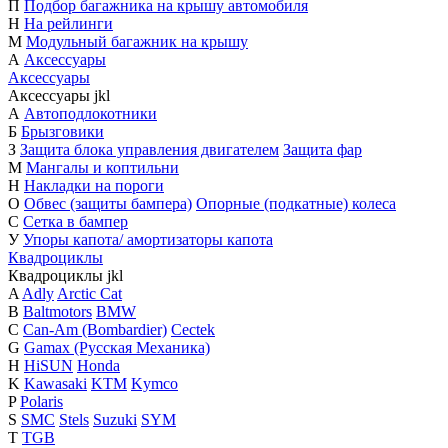
П
Подбор багажника на крышу автомобиля
Н
На рейлинги
М
Модульный багажник на крышу
А
Аксессуары
Аксессуары
Аксессуары
j
k
l
А
Автоподлокотники
Б
Брызговики
З
Защита блока управления двигателем
Защита фар
М
Мангалы и коптильни
Н
Накладки на пороги
О
Обвес (защиты бампера)
Опорные (подкатные) колеса
С
Сетка в бампер
У
Упоры капота/ амортизаторы капота
Квадроциклы
Квадроциклы
j
k
l
A
Adly
Arctic Cat
B
Baltmotors
BMW
C
Can-Am (Bombardier)
Cectek
G
Gamax (Русская Механика)
H
HiSUN
Honda
K
Kawasaki
KTM
Kymco
P
Polaris
S
SMC
Stels
Suzuki
SYM
T
TGB