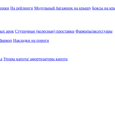
жники
На рейлинги
Модульный багажник на крышу
Боксы на к
ых арок
Ступичные (колесные) проставки
Фаркопы/аксессуары
 фаркоп
Накладки на пороги
ка
Упоры капота/ амортизаторы капота