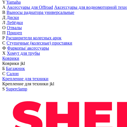
Y
Yamaha
А
Аксессуары для Offroad
Аксессуары для водномоторной тех
В
Выносы радиатора универсальные
Д
Диски
Л
Лебёдки
О
Отвалы
П
Прицеп
Р
Расширители колесных арок
С
Ступичные (колесные) проставки
Ф
Фаркопы/ аксессуары
Х
Хомут для трубы
Коврики
Коврики
j
k
l
Б
Багажник
С
Салон
Крепление для техники
Крепление для техники
j
k
l
S
Superclamp