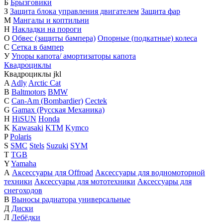
Б
Брызговики
З
Защита блока управления двигателем
Защита фар
М
Мангалы и коптильни
Н
Накладки на пороги
О
Обвес (защиты бампера)
Опорные (подкатные) колеса
С
Сетка в бампер
У
Упоры капота/ амортизаторы капота
Квадроциклы
Квадроциклы
j
k
l
A
Adly
Arctic Cat
B
Baltmotors
BMW
C
Can-Am (Bombardier)
Cectek
G
Gamax (Русская Механика)
H
HiSUN
Honda
K
Kawasaki
KTM
Kymco
P
Polaris
S
SMC
Stels
Suzuki
SYM
T
TGB
Y
Yamaha
А
Аксессуары для Offroad
Аксессуары для водномоторной
техники
Аксессуары для мототехники
Аксессуары для
снегоходов
В
Выносы радиатора универсальные
Д
Диски
Л
Лебёдки