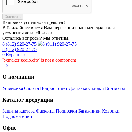
Заказать
Ваш заказ
успешно отправлен!
В ближайшее время Вам перезвонит наш менеджер для
уточнения деталей заказа.
Остались вопросы? Мы ответим!
8 (812) 920-27-75
8 (911) 920-27-75
8 (812) 920-27-75
0
Корзина
\
'bxmaker:geoip.city' is not a component
_
S
О компании
Установка
Оплата
Вопрос-ответ
Доставка
Скидки
Контакты
Каталог продукции
Защиты картера
Фаркопы
Подножки
Багажники
Коврики
Подлокотники
Офис