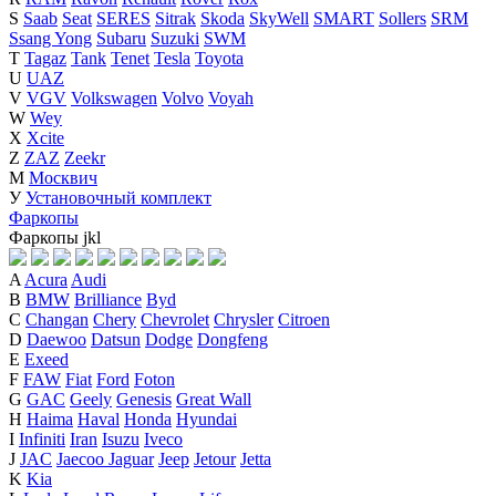
S
Saab
Seat
SERES
Sitrak
Skoda
SkyWell
SMART
Sollers
SRM
Ssang Yong
Subaru
Suzuki
SWM
T
Tagaz
Tank
Tenet
Tesla
Toyota
U
UAZ
V
VGV
Volkswagen
Volvo
Voyah
W
Wey
X
Xcite
Z
ZAZ
Zeekr
М
Москвич
У
Установочный комплект
Фаркопы
Фаркопы
j
k
l
A
Acura
Audi
B
BMW
Brilliance
Byd
C
Changan
Chery
Chevrolet
Chrysler
Citroen
D
Daewoo
Datsun
Dodge
Dongfeng
E
Exeed
F
FAW
Fiat
Ford
Foton
G
GAC
Geely
Genesis
Great Wall
H
Haima
Haval
Honda
Hyundai
I
Infiniti
Iran
Isuzu
Iveco
J
JAC
Jaecoo
Jaguar
Jeep
Jetour
Jetta
K
Kia