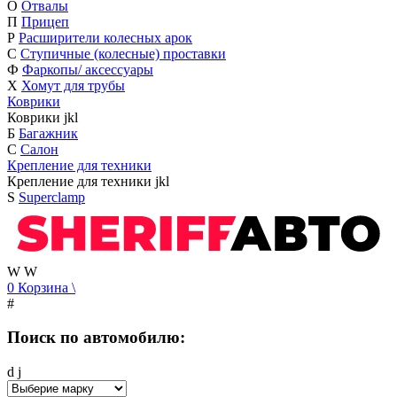
О
Отвалы
П
Прицеп
Р
Расширители колесных арок
С
Ступичные (колесные) проставки
Ф
Фаркопы/ аксессуары
Х
Хомут для трубы
Коврики
Коврики
j
k
l
Б
Багажник
С
Салон
Крепление для техники
Крепление для техники
j
k
l
S
Superclamp
W
W
0
Корзина
\
#
Поиск по автомобилю:
d
j