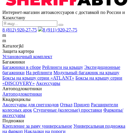
Интернет-магазин автоаксессуаров с доставкой по России и
Казахстану
8 (812) 920-27-75
8 (911) 920-27-75
m
m
Каталог
j
k
l
Защита картера
Установочный комплект
Багажники
Багажники в сборе
Рейлинги на крышу
Экспедиционные
багажники
На рейлинги
Модульный багажник на крышу
Боксы на крышу серии «ATLANT»
Боксы на крышу серии
«DISCOVERY»
Аксессуары
Автоподлокотники
Автоподлокотники
Квадроциклы
Аксессуары для снегоходов
Отвал
Прицеп
Расширители
колесных арок
Ступичные (колесные) проставки
Фаркопы/
аксессуары
Подножки
Крепление за раму универсальное
Универсальная подножка
на фаркоп
Накладки на пороги