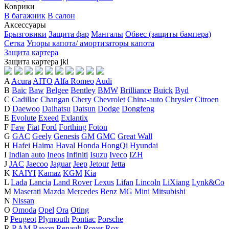
Коврики
В багажник
В салон
Аксессуары
Брызговики
Защита фар
Мангалы
Обвес (защиты бампера)
Сетка
Упоры капота/ амортизаторы капота
Защита картера
Защита картера
j
k
l
A
Acura
AITO
Alfa Romeo
Audi
B
Baic
Baw
Belgee
Bentley
BMW
Brilliance
Buick
Byd
C
Cadillac
Changan
Chery
Chevrolet
China-auto
Chrysler
Citroen
D
Daewoo
Daihatsu
Datsun
Dodge
Dongfeng
E
Evolute
Exeed
Exlantix
F
Faw
Fiat
Ford
Forthing
Foton
G
GAC
Geely
Genesis
GM
GMC
Great Wall
H
Hafei
Haima
Haval
Honda
HongQi
Hyundai
I
Indian auto
Ineos
Infiniti
Isuzu
Iveco
IZH
J
JAC
Jaecoo
Jaguar
Jeep
Jetour
Jetta
K
KAIYI
Kamaz
KGM
Kia
L
Lada
Lancia
Land Rover
Lexus
Lifan
Lincoln
LiXiang
Lynk&Co
M
Maserati
Mazda
Mercedes Benz
MG
Mini
Mitsubishi
N
Nissan
O
Omoda
Opel
Ora
Oting
P
Peugeot
Plymouth
Pontiac
Porsche
R
RAM
Ravon
Renault
Rover
Rox