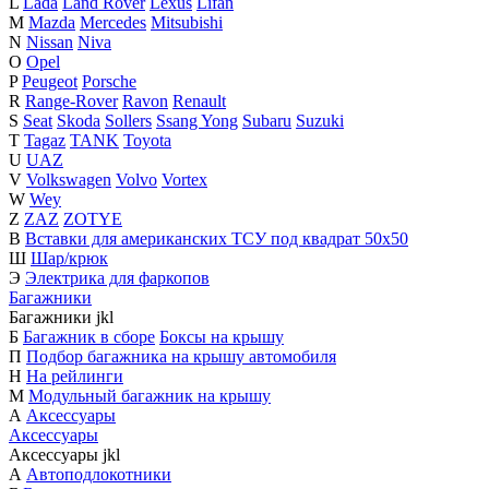
L
Lada
Land Rover
Lexus
Lifan
M
Mazda
Mercedes
Mitsubishi
N
Nissan
Niva
O
Opel
P
Peugeot
Porsche
R
Range-Rover
Ravon
Renault
S
Seat
Skoda
Sollers
Ssang Yong
Subaru
Suzuki
T
Tagaz
TANK
Toyota
U
UAZ
V
Volkswagen
Volvo
Vortex
W
Wey
Z
ZAZ
ZOTYE
В
Вставки для американских ТСУ под квадрат 50х50
Ш
Шар/крюк
Э
Электрика для фаркопов
Багажники
Багажники
j
k
l
Б
Багажник в сборе
Боксы на крышу
П
Подбор багажника на крышу автомобиля
Н
На рейлинги
М
Модульный багажник на крышу
А
Аксессуары
Аксессуары
Аксессуары
j
k
l
А
Автоподлокотники