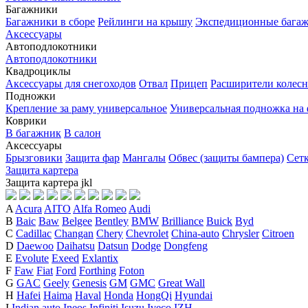
Багажники
Багажники в сборе
Рейлинги на крышу
Экспедиционные бага
Аксессуары
Автоподлокотники
Автоподлокотники
Квадроциклы
Аксессуары для снегоходов
Отвал
Прицеп
Расширители колесн
Подножки
Крепление за раму универсальное
Универсальная подножка на
Коврики
В багажник
В салон
Аксессуары
Брызговики
Защита фар
Мангалы
Обвес (защиты бампера)
Сет
Защита картера
Защита картера
j
k
l
A
Acura
AITO
Alfa Romeo
Audi
B
Baic
Baw
Belgee
Bentley
BMW
Brilliance
Buick
Byd
C
Cadillac
Changan
Chery
Chevrolet
China-auto
Chrysler
Citroen
D
Daewoo
Daihatsu
Datsun
Dodge
Dongfeng
E
Evolute
Exeed
Exlantix
F
Faw
Fiat
Ford
Forthing
Foton
G
GAC
Geely
Genesis
GM
GMC
Great Wall
H
Hafei
Haima
Haval
Honda
HongQi
Hyundai
I
Indian auto
Ineos
Infiniti
Isuzu
Iveco
IZH