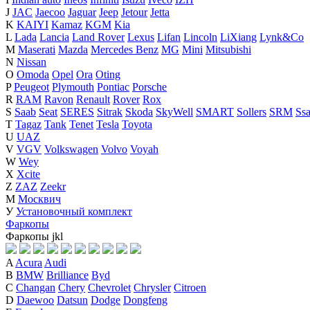
J
JAC
Jaecoo
Jaguar
Jeep
Jetour
Jetta
K
KAIYI
Kamaz
KGM
Kia
L
Lada
Lancia
Land Rover
Lexus
Lifan
Lincoln
LiXiang
Lynk&Co
M
Maserati
Mazda
Mercedes Benz
MG
Mini
Mitsubishi
N
Nissan
O
Omoda
Opel
Ora
Oting
P
Peugeot
Plymouth
Pontiac
Porsche
R
RAM
Ravon
Renault
Rover
Rox
S
Saab
Seat
SERES
Sitrak
Skoda
SkyWell
SMART
Sollers
SRM
Ss
T
Tagaz
Tank
Tenet
Tesla
Toyota
U
UAZ
V
VGV
Volkswagen
Volvo
Voyah
W
Wey
X
Xcite
Z
ZAZ
Zeekr
М
Москвич
У
Установочный комплект
Фаркопы
Фаркопы
j
k
l
A
Acura
Audi
B
BMW
Brilliance
Byd
C
Changan
Chery
Chevrolet
Chrysler
Citroen
D
Daewoo
Datsun
Dodge
Dongfeng