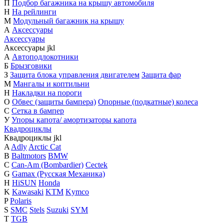
П
Подбор багажника на крышу автомобиля
Н
На рейлинги
М
Модульный багажник на крышу
А
Аксессуары
Аксессуары
Аксессуары
j
k
l
А
Автоподлокотники
Б
Брызговики
З
Защита блока управления двигателем
Защита фар
М
Мангалы и коптильни
Н
Накладки на пороги
О
Обвес (защиты бампера)
Опорные (подкатные) колеса
С
Сетка в бампер
У
Упоры капота/ амортизаторы капота
Квадроциклы
Квадроциклы
j
k
l
A
Adly
Arctic Cat
B
Baltmotors
BMW
C
Can-Am (Bombardier)
Cectek
G
Gamax (Русская Механика)
H
HiSUN
Honda
K
Kawasaki
KTM
Kymco
P
Polaris
S
SMC
Stels
Suzuki
SYM
T
TGB