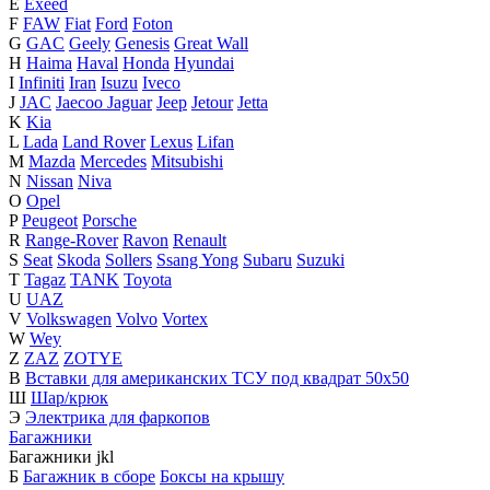
E
Exeed
F
FAW
Fiat
Ford
Foton
G
GAC
Geely
Genesis
Great Wall
H
Haima
Haval
Honda
Hyundai
I
Infiniti
Iran
Isuzu
Iveco
J
JAC
Jaecoo
Jaguar
Jeep
Jetour
Jetta
K
Kia
L
Lada
Land Rover
Lexus
Lifan
M
Mazda
Mercedes
Mitsubishi
N
Nissan
Niva
O
Opel
P
Peugeot
Porsche
R
Range-Rover
Ravon
Renault
S
Seat
Skoda
Sollers
Ssang Yong
Subaru
Suzuki
T
Tagaz
TANK
Toyota
U
UAZ
V
Volkswagen
Volvo
Vortex
W
Wey
Z
ZAZ
ZOTYE
В
Вставки для американских ТСУ под квадрат 50х50
Ш
Шар/крюк
Э
Электрика для фаркопов
Багажники
Багажники
j
k
l
Б
Багажник в сборе
Боксы на крышу