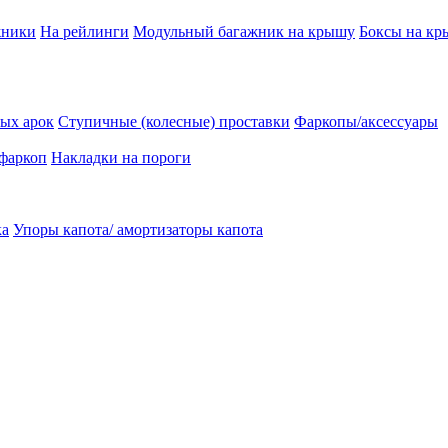
жники
На рейлинги
Модульный багажник на крышу
Боксы на к
ых арок
Ступичные (колесные) проставки
Фаркопы/аксессуары
 фаркоп
Накладки на пороги
ка
Упоры капота/ амортизаторы капота