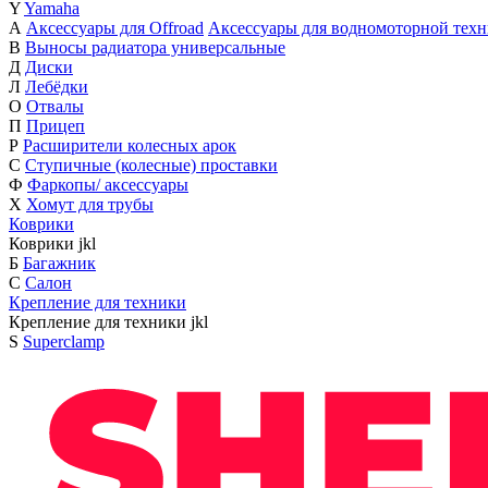
Y
Yamaha
А
Аксессуары для Offroad
Аксессуары для водномоторной тех
В
Выносы радиатора универсальные
Д
Диски
Л
Лебёдки
О
Отвалы
П
Прицеп
Р
Расширители колесных арок
С
Ступичные (колесные) проставки
Ф
Фаркопы/ аксессуары
Х
Хомут для трубы
Коврики
Коврики
j
k
l
Б
Багажник
С
Салон
Крепление для техники
Крепление для техники
j
k
l
S
Superclamp