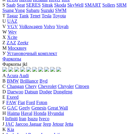
S
Saab
Seat
SERES
Sitrak
Skoda
SkyWell
SMART
Sollers
SRM
Ssang Yong
Subaru
Suzuki
SWM
T
Tagaz
Tank
Tenet
Tesla
Toyota
U
UAZ
V
VGV
Volkswagen
Volvo
Voyah
W
Wey
X
Xcite
Z
ZAZ
Zeekr
М
Москвич
У
Установочный комплект
Фаркопы
Фаркопы
j
k
l
A
Acura
Audi
B
BMW
Brilliance
Byd
C
Changan
Chery
Chevrolet
Chrysler
Citroen
D
Daewoo
Datsun
Dodge
Dongfeng
E
Exeed
F
FAW
Fiat
Ford
Foton
G
GAC
Geely
Genesis
Great Wall
H
Haima
Haval
Honda
Hyundai
I
Infiniti
Iran
Isuzu
Iveco
J
JAC
Jaecoo
Jaguar
Jeep
Jetour
Jetta
K
Kia