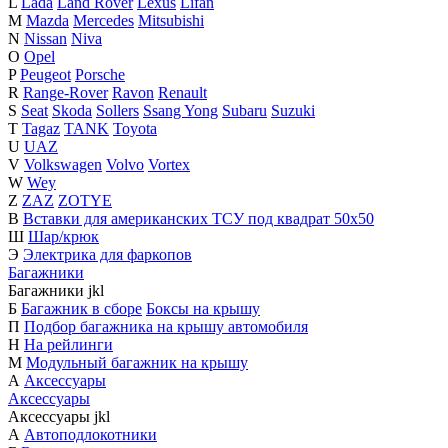
L
Lada
Land Rover
Lexus
Lifan
M
Mazda
Mercedes
Mitsubishi
N
Nissan
Niva
O
Opel
P
Peugeot
Porsche
R
Range-Rover
Ravon
Renault
S
Seat
Skoda
Sollers
Ssang Yong
Subaru
Suzuki
T
Tagaz
TANK
Toyota
U
UAZ
V
Volkswagen
Volvo
Vortex
W
Wey
Z
ZAZ
ZOTYE
В
Вставки для американских ТСУ под квадрат 50х50
Ш
Шар/крюк
Э
Электрика для фаркопов
Багажники
Багажники
j
k
l
Б
Багажник в сборе
Боксы на крышу
П
Подбор багажника на крышу автомобиля
Н
На рейлинги
М
Модульный багажник на крышу
А
Аксессуары
Аксессуары
Аксессуары
j
k
l
А
Автоподлокотники