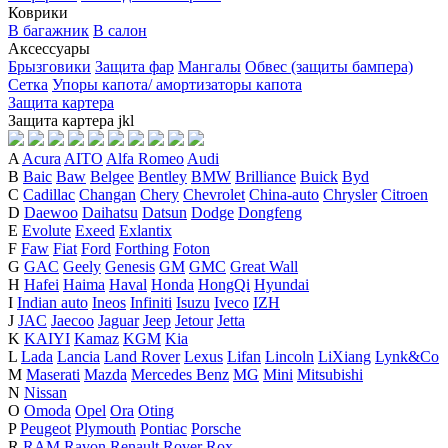
Коврики
В багажник
В салон
Аксессуары
Брызговики
Защита фар
Мангалы
Обвес (защиты бампера)
Сетка
Упоры капота/ амортизаторы капота
Защита картера
Защита картера
j
k
l
A
Acura
AITO
Alfa Romeo
Audi
B
Baic
Baw
Belgee
Bentley
BMW
Brilliance
Buick
Byd
C
Cadillac
Changan
Chery
Chevrolet
China-auto
Chrysler
Citroen
D
Daewoo
Daihatsu
Datsun
Dodge
Dongfeng
E
Evolute
Exeed
Exlantix
F
Faw
Fiat
Ford
Forthing
Foton
G
GAC
Geely
Genesis
GM
GMC
Great Wall
H
Hafei
Haima
Haval
Honda
HongQi
Hyundai
I
Indian auto
Ineos
Infiniti
Isuzu
Iveco
IZH
J
JAC
Jaecoo
Jaguar
Jeep
Jetour
Jetta
K
KAIYI
Kamaz
KGM
Kia
L
Lada
Lancia
Land Rover
Lexus
Lifan
Lincoln
LiXiang
Lynk&Co
M
Maserati
Mazda
Mercedes Benz
MG
Mini
Mitsubishi
N
Nissan
O
Omoda
Opel
Ora
Oting
P
Peugeot
Plymouth
Pontiac
Porsche
R
RAM
Ravon
Renault
Rover
Rox