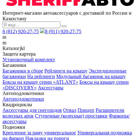
Интернет-магазин автоаксессуаров с доставкой по России и
Казахстану
8 (812) 920-27-75
8 (911) 920-27-75
m
m
Каталог
j
k
l
Защита картера
Установочный комплект
Багажники
Багажники в сборе
Рейлинги на крышу
Экспедиционные
багажники
На рейлинги
Модульный багажник на крышу
Боксы на крышу серии «ATLANT»
Боксы на крышу серии
«DISCOVERY»
Аксессуары
Автоподлокотники
Автоподлокотники
Квадроциклы
Аксессуары для снегоходов
Отвал
Прицеп
Расширители
колесных арок
Ступичные (колесные) проставки
Фаркопы/
аксессуары
Подножки
Крепление за раму универсальное
Универсальная подножка
на фаркоп
Накладки на пороги