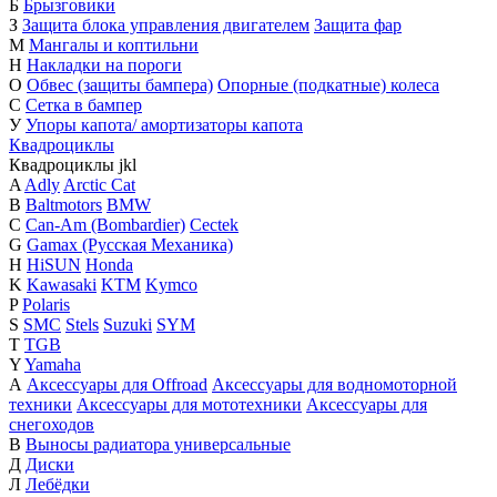
Б
Брызговики
З
Защита блока управления двигателем
Защита фар
М
Мангалы и коптильни
Н
Накладки на пороги
О
Обвес (защиты бампера)
Опорные (подкатные) колеса
С
Сетка в бампер
У
Упоры капота/ амортизаторы капота
Квадроциклы
Квадроциклы
j
k
l
A
Adly
Arctic Cat
B
Baltmotors
BMW
C
Can-Am (Bombardier)
Cectek
G
Gamax (Русская Механика)
H
HiSUN
Honda
K
Kawasaki
KTM
Kymco
P
Polaris
S
SMC
Stels
Suzuki
SYM
T
TGB
Y
Yamaha
А
Аксессуары для Offroad
Аксессуары для водномоторной
техники
Аксессуары для мототехники
Аксессуары для
снегоходов
В
Выносы радиатора универсальные
Д
Диски
Л
Лебёдки