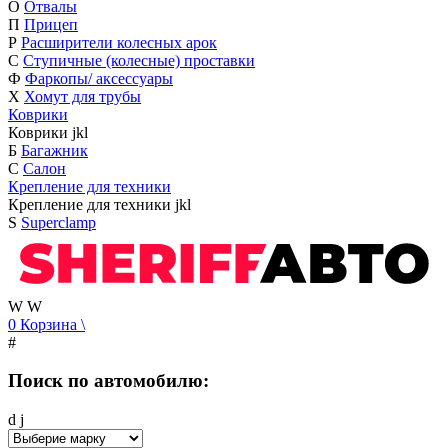
О
Отвалы
П
Прицеп
Р
Расширители колесных арок
С
Ступичные (колесные) проставки
Ф
Фаркопы/ аксессуары
Х
Хомут для трубы
Коврики
Коврики
j
k
l
Б
Багажник
С
Салон
Крепление для техники
Крепление для техники
j
k
l
S
Superclamp
W
W
0
Корзина
\
#
Поиск по автомобилю:
d
j