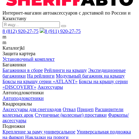
Интернет-магазин автоаксессуаров с доставкой по России и
Казахстану
8 (812) 920-27-75
8 (911) 920-27-75
m
m
Каталог
j
k
l
Защита картера
Установочный комплект
Багажники
Багажники в сборе
Рейлинги на крышу
Экспедиционные
багажники
На рейлинги
Модульный багажник на крышу
Боксы на крышу серии «ATLANT»
Боксы на крышу серии
«DISCOVERY»
Аксессуары
Автоподлокотники
Автоподлокотники
Квадроциклы
Аксессуары для снегоходов
Отвал
Прицеп
Расширители
колесных арок
Ступичные (колесные) проставки
Фаркопы/
аксессуары
Подножки
Крепление за раму универсальное
Универсальная подножка
на фаркоп
Накладки на пороги