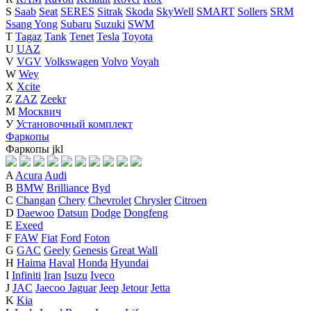
S
Saab
Seat
SERES
Sitrak
Skoda
SkyWell
SMART
Sollers
SRM
Ssang Yong
Subaru
Suzuki
SWM
T
Tagaz
Tank
Tenet
Tesla
Toyota
U
UAZ
V
VGV
Volkswagen
Volvo
Voyah
W
Wey
X
Xcite
Z
ZAZ
Zeekr
М
Москвич
У
Установочный комплект
Фаркопы
Фаркопы
j
k
l
A
Acura
Audi
B
BMW
Brilliance
Byd
C
Changan
Chery
Chevrolet
Chrysler
Citroen
D
Daewoo
Datsun
Dodge
Dongfeng
E
Exeed
F
FAW
Fiat
Ford
Foton
G
GAC
Geely
Genesis
Great Wall
H
Haima
Haval
Honda
Hyundai
I
Infiniti
Iran
Isuzu
Iveco
J
JAC
Jaecoo
Jaguar
Jeep
Jetour
Jetta
K
Kia