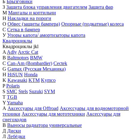
Б
Брызговики
З
Защита блока управления двигателем
Защита фар
М
Мангалы и коптильни
Н
Накладки на пороги
О
Обвес (защиты бампера)
Опорные (подкатные) колеса
С
Сетка в бампер
У
Упоры капота/ амортизаторы капота
Квадроциклы
Квадроциклы
j
k
l
A
Adly
Arctic Cat
B
Baltmotors
BMW
C
Can-Am (Bombardier)
Cectek
G
Gamax (Русская Механика)
H
HiSUN
Honda
K
Kawasaki
KTM
Kymco
P
Polaris
S
SMC
Stels
Suzuki
SYM
T
TGB
Y
Yamaha
А
Аксессуары для Offroad
Аксессуары для водномоторной
техники
Аксессуары для мототехники
Аксессуары для
снегоходов
В
Выносы радиатора универсальные
Д
Диски
Л
Лебёдки