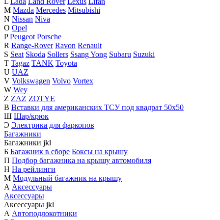
L
Lada
Land Rover
Lexus
Lifan
M
Mazda
Mercedes
Mitsubishi
N
Nissan
Niva
O
Opel
P
Peugeot
Porsche
R
Range-Rover
Ravon
Renault
S
Seat
Skoda
Sollers
Ssang Yong
Subaru
Suzuki
T
Tagaz
TANK
Toyota
U
UAZ
V
Volkswagen
Volvo
Vortex
W
Wey
Z
ZAZ
ZOTYE
В
Вставки для американских ТСУ под квадрат 50х50
Ш
Шар/крюк
Э
Электрика для фаркопов
Багажники
Багажники
j
k
l
Б
Багажник в сборе
Боксы на крышу
П
Подбор багажника на крышу автомобиля
Н
На рейлинги
М
Модульный багажник на крышу
А
Аксессуары
Аксессуары
Аксессуары
j
k
l
А
Автоподлокотники