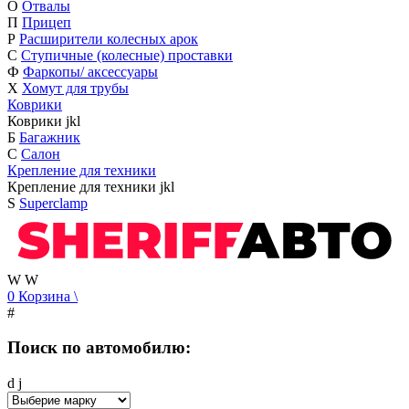
О
Отвалы
П
Прицеп
Р
Расширители колесных арок
С
Ступичные (колесные) проставки
Ф
Фаркопы/ аксессуары
Х
Хомут для трубы
Коврики
Коврики
j
k
l
Б
Багажник
С
Салон
Крепление для техники
Крепление для техники
j
k
l
S
Superclamp
W
W
0
Корзина
\
#
Поиск по автомобилю:
d
j