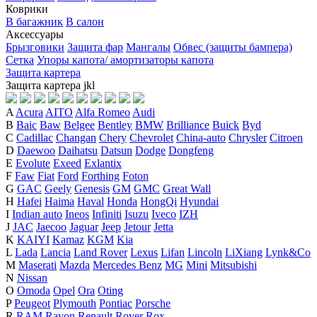
Коврики
В багажник
В салон
Аксессуары
Брызговики
Защита фар
Мангалы
Обвес (защиты бампера)
Сетка
Упоры капота/ амортизаторы капота
Защита картера
Защита картера
j
k
l
A
Acura
AITO
Alfa Romeo
Audi
B
Baic
Baw
Belgee
Bentley
BMW
Brilliance
Buick
Byd
C
Cadillac
Changan
Chery
Chevrolet
China-auto
Chrysler
Citroen
D
Daewoo
Daihatsu
Datsun
Dodge
Dongfeng
E
Evolute
Exeed
Exlantix
F
Faw
Fiat
Ford
Forthing
Foton
G
GAC
Geely
Genesis
GM
GMC
Great Wall
H
Hafei
Haima
Haval
Honda
HongQi
Hyundai
I
Indian auto
Ineos
Infiniti
Isuzu
Iveco
IZH
J
JAC
Jaecoo
Jaguar
Jeep
Jetour
Jetta
K
KAIYI
Kamaz
KGM
Kia
L
Lada
Lancia
Land Rover
Lexus
Lifan
Lincoln
LiXiang
Lynk&Co
M
Maserati
Mazda
Mercedes Benz
MG
Mini
Mitsubishi
N
Nissan
O
Omoda
Opel
Ora
Oting
P
Peugeot
Plymouth
Pontiac
Porsche
R
RAM
Ravon
Renault
Rover
Rox